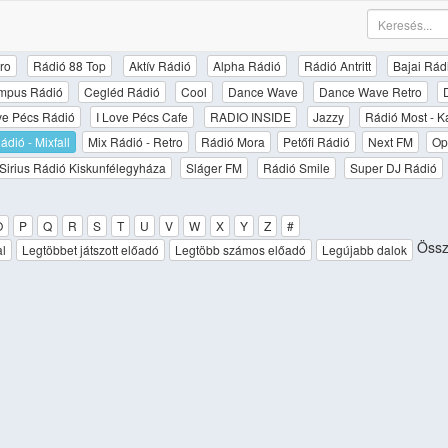
ro
Rádió 88 Top
Aktív Rádió
Alpha Rádió
Rádió Antritt
Bajai Rád
mpus Rádió
Cegléd Rádió
Cool
Dance Wave
Dance Wave Retro
ove Pécs Rádió
I Love Pécs Cafe
RADIO INSIDE
Jazzy
Rádió Most - K
ádió - Mixfall
Mix Rádió - Retro
Rádió Mora
Petőfi Rádió
Next FM
Op
Sirius Rádió Kiskunfélegyháza
Sláger FM
Rádió Smile
Super DJ Rádió
O
P
Q
R
S
T
U
V
W
X
Y
Z
#
Össze
al
Legtöbbet játszott előadó
Legtöbb számos előadó
Legújabb dalok