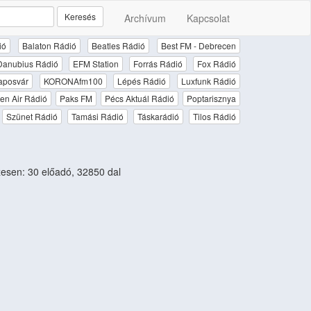
Keresés
Archívum
Kapcsolat
ió
Balaton Rádió
Beatles Rádió
Best FM - Debrecen
Danubius Rádió
EFM Station
Forrás Rádió
Fox Rádió
aposvár
KORONAfm100
Lépés Rádió
Luxfunk Rádió
en Air Rádió
Paks FM
Pécs Aktuál Rádió
Poptarisznya
Szünet Rádió
Tamási Rádió
Táskarádió
Tilos Rádió
sen: 30 előadó, 32850 dal