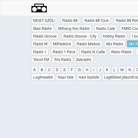
MOST SZÓL!
Rádió 88
Rádió 88 Club
Rádió 88 Ret
Bias Rádió
Bithang-Yoo Rádió
Radio Cafe
FM90 Ca
Rádió Groove
Rádió Groove - City
Hobby Rádió
I l
Rádió M
MiRádiónk
Rádió Miskolc
Mix Rádió
Mix R
Rádió 1
Rádió 1 Pécs
Rádió N Caffe
Retro Rádió
Trend FM
Trió Rádió
Zebrádió
A
B
C
D
E
F
G
H
I
J
K
L
M
N
Legfrissebb
Napi lista
Havi toplista
Legtöbbet játszott d