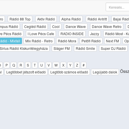
ro
Rádió 88 Top
Aktív Rádió
Alpha Rádió
Rádió Antritt
Bajai Rád
mpus Rádió
Cegléd Rádió
Cool
Dance Wave
Dance Wave Retro
ove Pécs Rádió
I Love Pécs Cafe
RADIO INSIDE
Jazzy
Rádió Most - K
ádió - Mixfall
Mix Rádió - Retro
Rádió Mora
Petőfi Rádió
Next FM
Op
Sirius Rádió Kiskunfélegyháza
Sláger FM
Rádió Smile
Super DJ Rádió
O
P
Q
R
S
T
U
V
W
X
Y
Z
#
Össze
al
Legtöbbet játszott előadó
Legtöbb számos előadó
Legújabb dalok