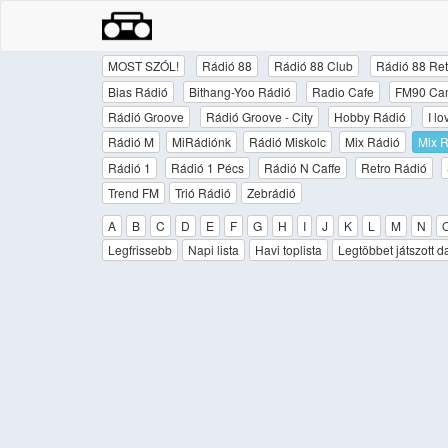
MOST SZÓL!
Rádió 88
Rádió 88 Club
Rádió 88 Ret
Bias Rádió
Bithang-Yoo Rádió
Radio Cafe
FM90 Ca
Rádió Groove
Rádió Groove - City
Hobby Rádió
I l
Rádió M
MiRádiónk
Rádió Miskolc
Mix Rádió
Mix R
Rádió 1
Rádió 1 Pécs
Rádió N Caffe
Retro Rádió
Trend FM
Trió Rádió
Zebrádió
A
B
C
D
E
F
G
H
I
J
K
L
M
N
Legfrissebb
Napi lista
Havi toplista
Legtöbbet játszott d