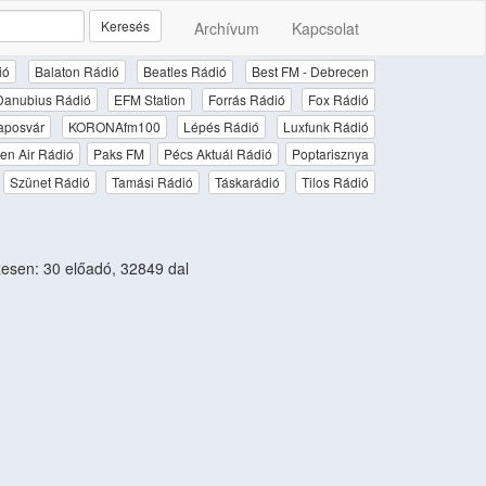
Keresés
Archívum
Kapcsolat
ió
Balaton Rádió
Beatles Rádió
Best FM - Debrecen
Danubius Rádió
EFM Station
Forrás Rádió
Fox Rádió
aposvár
KORONAfm100
Lépés Rádió
Luxfunk Rádió
en Air Rádió
Paks FM
Pécs Aktuál Rádió
Poptarisznya
Szünet Rádió
Tamási Rádió
Táskarádió
Tilos Rádió
sen: 30 előadó, 32849 dal