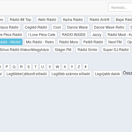
ro
Rádió 88 Top
Aktív Rádió
Alpha Rádió
Rádió Antritt
Bajai Rád
mpus Rádió
Cegléd Rádió
Cool
Dance Wave
Dance Wave Retro
ove Pécs Rádió
I Love Pécs Cafe
RADIO INSIDE
Jazzy
Rádió Most - K
ádió - Mixfall
Mix Rádió - Retro
Rádió Mora
Petőfi Rádió
Next FM
Op
Sirius Rádió Kiskunfélegyháza
Sláger FM
Rádió Smile
Super DJ Rádió
O
P
Q
R
S
T
U
V
W
X
Y
Z
#
Össze
al
Legtöbbet játszott előadó
Legtöbb számos előadó
Legújabb dalok