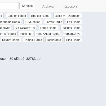
Keresés
Archívum
Kapcsolat
ió
Balaton Rádió
Beatles Rádió
Best FM - Debrecen
Danubius Rádió
EFM Station
Forrás Rádió
Fox Rádió
aposvár
KORONAfm100
Lépés Rádió
Luxfunk Rádió
en Air Rádió
Paks FM
Pécs Aktuál Rádió
Poptarisznya
Szünet Rádió
Tamási Rádió
Táskarádió
Tilos Rádió
sen: 30 előadó, 32783 dal