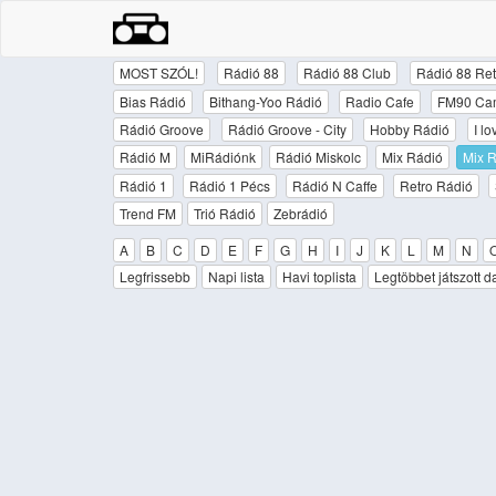
MOST SZÓL!
Rádió 88
Rádió 88 Club
Rádió 88 Ret
Bias Rádió
Bithang-Yoo Rádió
Radio Cafe
FM90 Ca
Rádió Groove
Rádió Groove - City
Hobby Rádió
I l
Rádió M
MiRádiónk
Rádió Miskolc
Mix Rádió
Mix R
Rádió 1
Rádió 1 Pécs
Rádió N Caffe
Retro Rádió
Trend FM
Trió Rádió
Zebrádió
A
B
C
D
E
F
G
H
I
J
K
L
M
N
Legfrissebb
Napi lista
Havi toplista
Legtöbbet játszott d