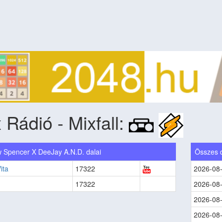
 Rádió - Mixfall:
 Spencer X DeeJay A.N.D. dalai
Összes 
ita
17322
2026-08
17322
2026-08
2026-08
2026-08