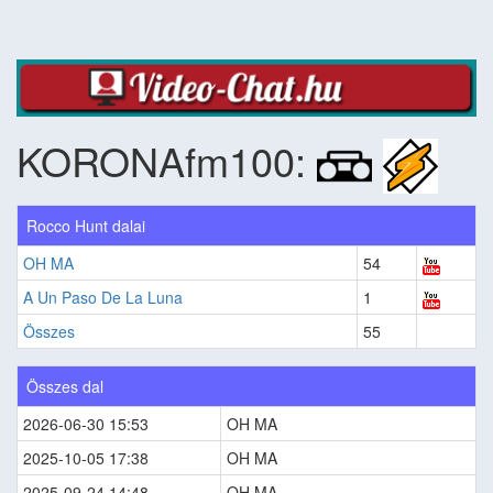
KORONAfm100:
Rocco Hunt dalai
OH MA
54
A Un Paso De La Luna
1
Összes
55
Összes dal
2026-06-30 15:53
OH MA
2025-10-05 17:38
OH MA
2025-09-24 14:48
OH MA