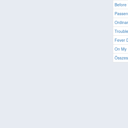
Before
Passen
Ordina
Troubl
Fever 
On My 
Összes