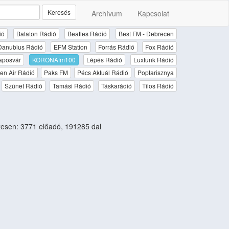
Keresés
Archívum
Kapcsolat
ió
Balaton Rádió
Beatles Rádió
Best FM - Debrecen
Danubius Rádió
EFM Station
Forrás Rádió
Fox Rádió
aposvár
KORONAfm100
Lépés Rádió
Luxfunk Rádió
en Air Rádió
Paks FM
Pécs Aktuál Rádió
Poptarisznya
Szünet Rádió
Tamási Rádió
Táskarádió
Tilos Rádió
esen: 3771 előadó, 191285 dal