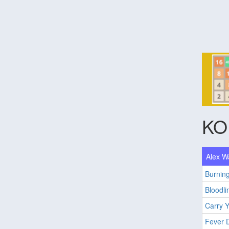
KO
Alex W
Burnin
Bloodli
Carry 
Fever 