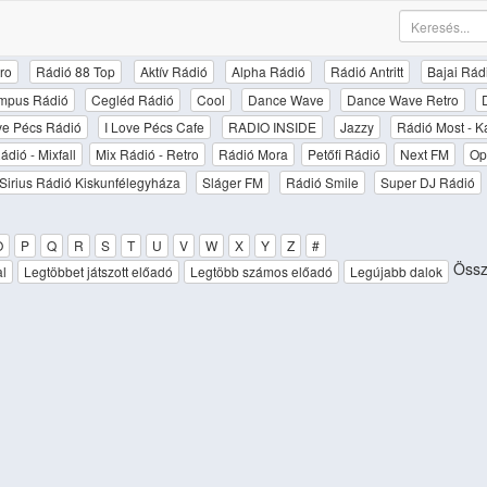
ro
Rádió 88 Top
Aktív Rádió
Alpha Rádió
Rádió Antritt
Bajai Rád
mpus Rádió
Cegléd Rádió
Cool
Dance Wave
Dance Wave Retro
ove Pécs Rádió
I Love Pécs Cafe
RADIO INSIDE
Jazzy
Rádió Most - K
ádió - Mixfall
Mix Rádió - Retro
Rádió Mora
Petőfi Rádió
Next FM
Op
Sirius Rádió Kiskunfélegyháza
Sláger FM
Rádió Smile
Super DJ Rádió
O
P
Q
R
S
T
U
V
W
X
Y
Z
#
Össz
al
Legtöbbet játszott előadó
Legtöbb számos előadó
Legújabb dalok