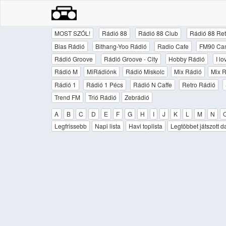
MOST SZÓL!
Rádió 88
Rádió 88 Club
Rádió 88 Ret
Bias Rádió
Bithang-Yoo Rádió
Radio Cafe
FM90 Ca
Rádió Groove
Rádió Groove - City
Hobby Rádió
I l
Rádió M
MiRádiónk
Rádió Miskolc
Mix Rádió
Mix R
Rádió 1
Rádió 1 Pécs
Rádió N Caffe
Retro Rádió
Trend FM
Trió Rádió
Zebrádió
A
B
C
D
E
F
G
H
I
J
K
L
M
N
Legfrissebb
Napi lista
Havi toplista
Legtöbbet játszott d