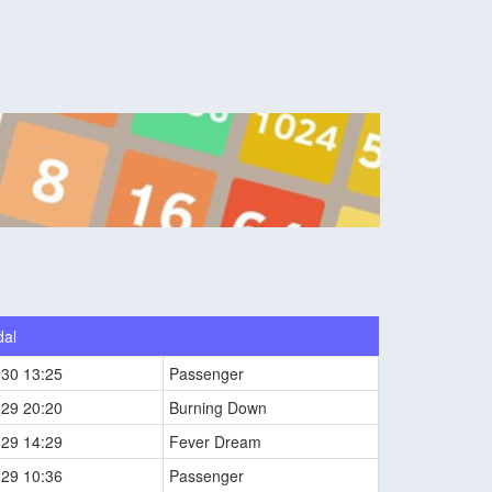
dal
-30 13:25
Passenger
-29 20:20
Burning Down
-29 14:29
Fever Dream
-29 10:36
Passenger