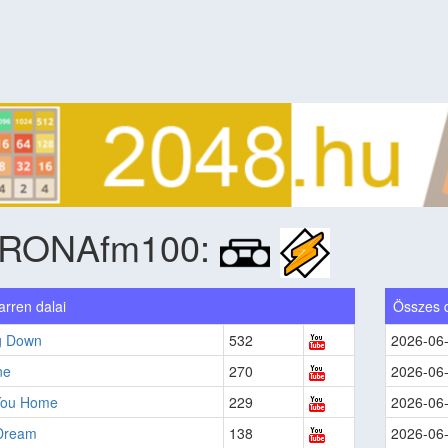
RONAfm100:
arren dalai
Összes 
g Down
532
2026-06
ne
270
2026-06
You Home
229
2026-06
Dream
138
2026-06