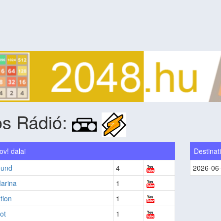
os Rádió:
v! dalai
Destinat
ound
4
2026-06
arina
1
tion
1
ot
1