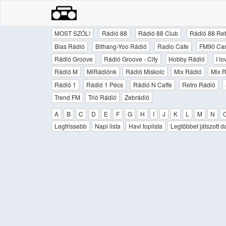
MOST SZÓL!
Rádió 88
Rádió 88 Club
Rádió 88 Ret
Bias Rádió
Bithang-Yoo Rádió
Radio Cafe
FM90 Ca
Rádió Groove
Rádió Groove - City
Hobby Rádió
I l
Rádió M
MiRádiónk
Rádió Miskolc
Mix Rádió
Mix R
Rádió 1
Rádió 1 Pécs
Rádió N Caffe
Retro Rádió
Trend FM
Trió Rádió
Zebrádió
A
B
C
D
E
F
G
H
I
J
K
L
M
N
Legfrissebb
Napi lista
Havi toplista
Legtöbbet játszott d