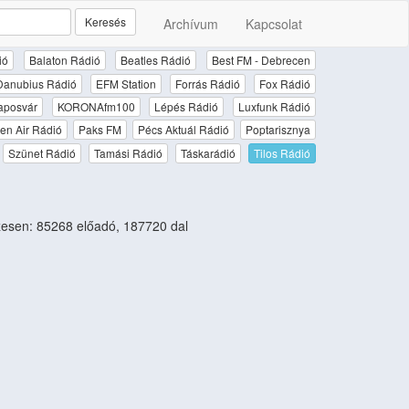
Keresés
Archívum
Kapcsolat
ió
Balaton Rádió
Beatles Rádió
Best FM - Debrecen
Danubius Rádió
EFM Station
Forrás Rádió
Fox Rádió
aposvár
KORONAfm100
Lépés Rádió
Luxfunk Rádió
en Air Rádió
Paks FM
Pécs Aktuál Rádió
Poptarisznya
Szünet Rádió
Tamási Rádió
Táskarádió
Tilos Rádió
esen: 85268 előadó, 187720 dal