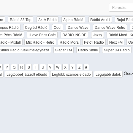
ro
Rádió 88 Top
Aktív Rádió
Alpha Rádió
Rádió Antritt
Bajai Rád
mpus Rádió
Cegléd Rádió
Cool
Dance Wave
Dance Wave Retro
ove Pécs Rádió
I Love Pécs Cafe
RADIO INSIDE
Jazzy
Rádió Most - K
ádió - Mixfall
Mix Rádió - Retro
Rádió Mora
Petőfi Rádió
Next FM
Op
Sirius Rádió Kiskunfélegyháza
Sláger FM
Rádió Smile
Super DJ Rádió
O
P
Q
R
S
T
U
V
W
X
Y
Z
#
Össz
al
Legtöbbet játszott előadó
Legtöbb számos előadó
Legújabb dalok