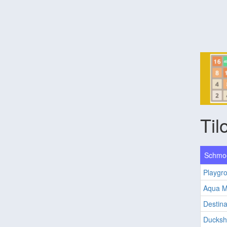
Til
Schmoo
Playgr
Aqua M
Destina
Ducksh