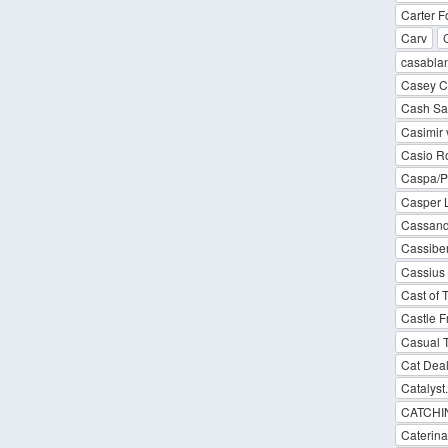
Carter F
Carv
casabla
Casey C
Cash Sav
Casimir 
Casio R
Caspa/
Casper 
Cassand
Cassibe
Cassius
Cast of
Castle F
Casual 
Cat Dea
Catalyst
CATCHIN
Caterina