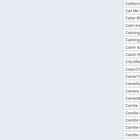
Californ
Call Me
Caller 8
Calm Ins
Calming 
Calming
Calvin &
Calvin H
CALVIN
Calyx/C
Camar?o
Camelfat
Camera
Camerata
Camila
Camilla 
Camilla 
Camille
Camille