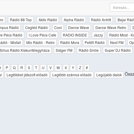
ro
Rádió 88 Top
Aktív Rádió
Alpha Rádió
Rádió Antritt
Bajai Rád
mpus Rádió
Cegléd Rádió
Cool
Dance Wave
Dance Wave Retro
ove Pécs Rádió
I Love Pécs Cafe
RADIO INSIDE
Jazzy
Rádió Most - K
ádió - Mixfall
Mix Rádió - Retro
Rádió Mora
Petőfi Rádió
Next FM
Op
Sirius Rádió Kiskunfélegyháza
Sláger FM
Rádió Smile
Super DJ Rádió
O
P
Q
R
S
T
U
V
W
X
Y
Z
#
Össz
al
Legtöbbet játszott előadó
Legtöbb számos előadó
Legújabb dalok