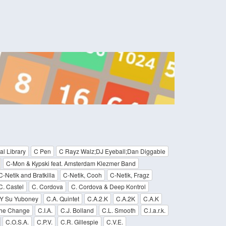
l Library
C Pen
C Rayz Walz;DJ Eyeball;Dan Diggable
C-Mon & Kypski feat. Amsterdam Klezmer Band
C-Netik and Bratkilla
C-Netik, Cooh
C-Netik, Fragz
C. Castel
C. Cordova
C. Cordova & Deep Kontrol
 Y Su Yuboney
C.A. Quintet
C.A.2.K
C.A.2K
C.A.K
The Change
C.I.A.
C.J. Bolland
C.L. Smooth
C.l.a.r.k.
C.O.S.A.
C.P.V.
C.R. Gillespie
C.V.E.