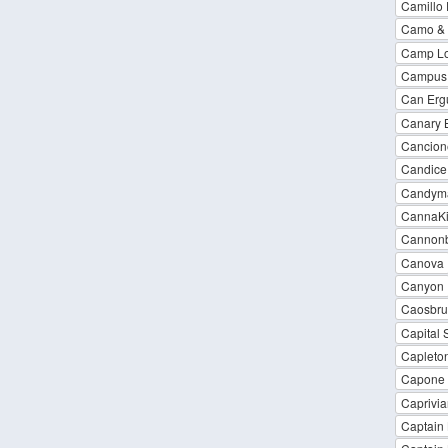
Camillo 
Camo & K
Camp L
Campus C
Can Erg
Canary 
Cancione
Candice
Candym
CannaK
Cannonba
Canova
Canyon
Caosbru
Capital 
Capleton
Capone
Caprivia
Captain 