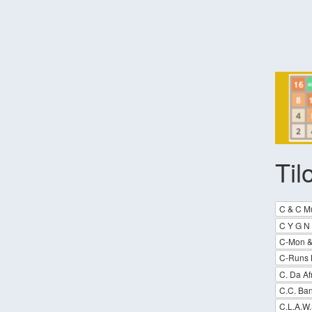
Til
C & C Mu
C Y G N
C-Mon &
C-Runs 
C. Da Af
C.C. Ba
C.L.A.W