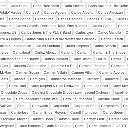
etz
Carlo Runia
Carlo Rustichelli
Carlo Savina
Carlo Savina & His Orche
Potato" Valdez
Carlos A
Carlos Aguero
Carlos Alberto
Carlos Almazan
ica
Carlos Bonna
Carlos Bros
Carlos Campos
Carlos Da Silva
Carlos
ranzetti
Carlos Galavis, Darkleads, Kout, Plastik Jesus
Carlos Garnet
Carlos
Jimenez US
Carlos Jones & The PLUS Band
Carlos Lyra
Carlos Mantilla
C
i?o & Friends
Carlos Nino & Lil' Sci Are What's the Science?
Carlos Pasutti
Pulido & Lopezhouse
Carlos Santana
Carlos simpson
Carlos Striscia
Carl
reles
Carloxbeat
Carloz Afonzo
Carlprit
Carlton
Carlton & The Shoes
Patterson and King Tubby
Carlton Richard
Carly Simon
CARM
Carmel
e Cox
Carmelo Gargaglione
Carmelo Lo Re
Carmelo Ponente
Carmelo P
 McRae
Carmen Souza
Carmen Villain
Carmen Villani
Carmine Appice
Beats
Carnera
Carniçais
Carniceros Ibarbaso
Carnifex
Carnivore
Ca
ahn
Carol Jiani
Carol Kalphat & Clint Eastwood
Carol Lee Scott
Carol Mer
 Chocolate Drops
Carolina Chocolate Drops / Luminescent Orchestrii
caroline
 Melzer
Caroline Melzer, Nurit Stark
Caroline Polachek
Caroline Shaw
Ca
Sullivan
Caron.
Carowalla
Carpainter
Carpenter Brut
Carpenters
Ca
ucas
Carrierless
Carrol, Ender Royers
Carroll Thompson
Carrot Green
"Erobique" Meyer
Carsten Bohn
Carsten Daerr
Carsten Fietz
Carsten Me
 Wegener
Carte Blanche
Carte De Sejour
Cartel
Cartel Madras
CARTEL