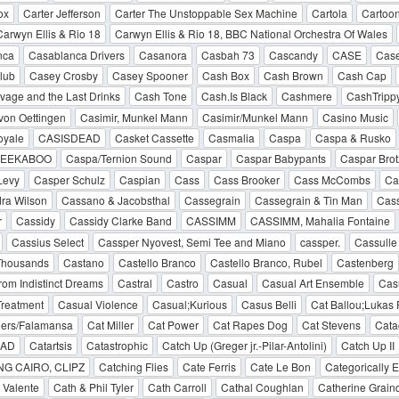
ox
Carter Jefferson
Carter The Unstoppable Sex Machine
Cartola
Cartoo
Carwyn Ellis & Rio 18
Carwyn Ellis & Rio 18, BBC National Orchestra Of Wales
nca
Casablanca Drivers
Casanora
Casbah 73
Cascandy
CASE
Case
lub
Casey Crosby
Casey Spooner
Cash Box
Cash Brown
Cash Cap
age and the Last Drinks
Cash Tone
Cash.Is Black
Cashmere
CashTripp
von Oettingen
Casimir, Munkel Mann
Casimir/Munkel Mann
Casino Music
oyale
CASISDEAD
Casket Cassette
Casmalia
Caspa
Caspa & Rusko
PEEKABOO
Caspa/Ternion Sound
Caspar
Caspar Babypants
Caspar Bro
Levy
Casper Schulz
Caspian
Cass
Cass Brooker
Cass McCombs
Ca
ra Wilson
Cassano & Jacobsthal
Cassegrain
Cassegrain & Tin Man
Cas
r
Cassidy
Cassidy Clarke Band
CASSIMM
CASSIMM, Mahalia Fontaine
Cassius Select
Cassper Nyovest, Semi Tee and Miano
cassper.
Cassulle
 Thousands
Castano
Castello Branco
Castello Branco, Rubel
Castenberg
rom Indistinct Dreams
Castral
Castro
Casual
Casual Art Ensemble
Cas
Treatment
Casual Violence
Casual;Kurious
Casus Belli
Cat Ballou;Lukas 
lers/Falamansa
Cat Miller
Cat Power
Cat Rapes Dog
Cat Stevens
Cat
.AD
Catartsis
Catastrophic
Catch Up (Greger jr.-Pilar-Antolini)
Catch Up II
G CAIRO, CLIPZ
Catching Flies
Cate Ferris
Cate Le Bon
Categorically 
 Valente
Cath & Phil Tyler
Cath Carroll
Cathal Coughlan
Catherine Grain