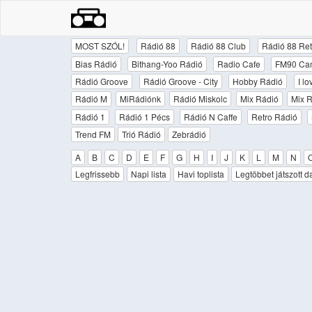
MOST SZÓL!
Rádió 88
Rádió 88 Club
Rádió 88 Ret
Bias Rádió
Bithang-Yoo Rádió
Radio Cafe
FM90 Ca
Rádió Groove
Rádió Groove - City
Hobby Rádió
I l
Rádió M
MiRádiónk
Rádió Miskolc
Mix Rádió
Mix R
Rádió 1
Rádió 1 Pécs
Rádió N Caffe
Retro Rádió
Trend FM
Trió Rádió
Zebrádió
A
B
C
D
E
F
G
H
I
J
K
L
M
N
Legfrissebb
Napi lista
Havi toplista
Legtöbbet játszott d