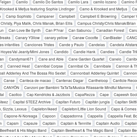
Felgen
Camilo
Camilo Do Santos
Camilo Lara
camilo lozano
Camino R
rooked & Mefjus featuring Sophie Lindinger
Camo & Krooked and Mefjus
Ca
o
Camp Sophisto
Campaner
Campbell
Campbell E Browning
Camper 
hristy, Piya Malik, Chris Manak, Brian Ellis
Campus Christy/Chris Manak/Brian E
un
Can Love Be Synth
Can P?nar
Can Sabuncu
Canadian Forest
Cana
Breaks
Canary Y3llow
canary yellow
Canaw Cocotte
CanBlaster
CANC
s infantiles
Canciones Tristes
Cande y Paulo
Candeias
Candela Allstar
 Hoyes/Val Jeanty/Mimi Jones
Candido
Candie Hank
Candies
Candle Tri
an
Candyman671
Cane and Able
Cane Garden Quartet
Canelo
Canib
id
Canned Heat
Cannibal Corpse
Cannibal Ox
Cannibale
Cannon & Th
ll Adderley And The Bossa Rio Sextet
Cannonball Adderley Quintet
Cannonb
Canse
Canteca de macao
Cantenac Dagar
Cantheloop
Canticle Reco
CANYÖN
Canzoni per Bambini TaTaTa/Musica Rilassante Mindful Mamma
tal
Caotico
Cap Kendricks & Jazzbois
CapaRezza
Cape
Capeesh Soci
Steez
Capital STEEZ Archive
Capitan Futuro
Capitán jungla
Capitan Skitt
, Sizzla, Lexxus
Capleton/ikeed
Capleton/Little Lion Sound
Capo & Comes
Capone-N-Noreaga
Capoon
Cappadonna
Cappella
Cappella Feat. B
n
Capsm
Capsule
Captain
Captain & Tennille
Captain Audio
Captai
Beefheart & His Magic Band
Captain Beefheart & The Magic Band
Captain Be