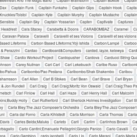
 Beefheart And The Magic Band
Captain Brainstorm
Captain Bukioe
Captai
 Dax
Captain Funk
Captain Funkaho
Captain Gips
Captain Hook
Captai
Knuckles/Tolstoi
Captain Kyte
Captain Murphy
Captain Mustache
Captain
Sensible
Captain Sky
Captain Yossarian
Capten
Captivate
Captures
t Headrest
Cara Stacey
Carabetta & Doons
CARABOMBAZ
Caramel
C
Caravan Palace
Caravelli
Caravelli et ses Violons
Caravelli et ses violon
Based Lifeforms
Carbon Based Lifeforms;Yoji Ishida
Carbon/Lampé
Carboo
& Perazzini
Cardao
Cardboard&Computers
carded, iayze, kelewya
Card
&Shaw
Cardio Workout Project
Cardopusher
Cardova
Carducci String Qua
ohnson
Carey Nutman
Cari Cari
Cari Lekebusch
Caribe Ruso
Caribom
bo/Pahua
Caribombo/Pao Pestana
Caribombo/Shak Shakembo
Caribou
rahamsson
Carl Allen
Carl B Stokes
Carl Bean
Carl Brave
Carl Bryan
 & Jon Rundell
Carl Craig
Carl Craig;Moritz Von Oswald
Carl Craig;Theo Pa
lmetsch
Carl Finlow
Carl Hall
Carl Haze
Carl Henry Hall
Carl Malcolm
kins;Buddy Holly
Carl Rutherford
Carl Sherlock Holmes Investigation
Carl St
ey
Carla Bley;The Jazz Composer's Orchestra
Carla Bley/The Jazz Composer'
uni
Carla dal Forno
Carla Kihlstedt
Carla Morrison
Carla Thomas
Carla
 Davis
Carles Belda;Maluks
Carleto
Carli
Carlim
Carlinhos Brown
Ca
rbagallo
Carlo Cantini;Emanuele Pellegrini;Giorgio Panico
Carlo Cavalli
Ca
ena
Carlo Gambino
carlo iacobelli
Carlo Lio
Carlo Marani
Carlo Maria G