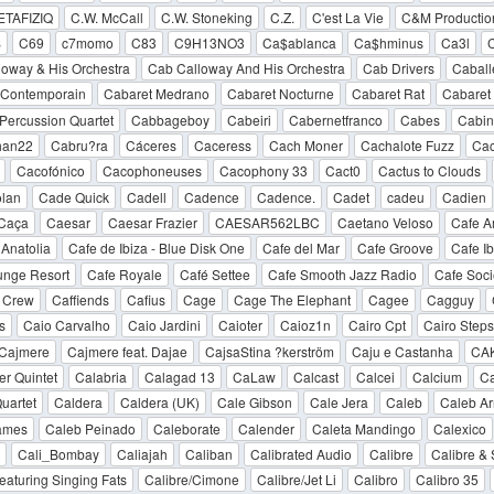
METAFIZIQ
C.W. McCall
C.W. Stoneking
C.Z.
C'est La Vie
C&M Productio
S
C69
c7momo
C83
C9H13NO3
Ca$ablanca
Ca$hminus
Ca3l
oway & His Orchestra
Cab Calloway And His Orchestra
Cab Drivers
Caball
 Contemporain
Cabaret Medrano
Cabaret Nocturne
Cabaret Rat
Cabaret 
Percussion Quartet
Cabbageboy
Cabeiri
Cabernetfranco
Cabes
Cabin 
han22
Cabru?ra
Cáceres
Caceress
Cach Moner
Cachalote Fuzz
Cac
Cacofónico
Cacophoneuses
Cacophony 33
Cact0
Cactus to Clouds
lan
Cade Quick
Cadell
Cadence
Cadence.
Cadet
cadeu
Cadien
 Caça
Caesar
Caesar Frazier
CAESAR562LBC
Caetano Veloso
Cafe A
Anatolia
Cafe de Ibiza - Blue Disk One
Cafe del Mar
Cafe Groove
Cafe Ib
unge Resort
Cafe Royale
Café Settee
Cafe Smooth Jazz Radio
Cafe Soci
e Crew
Caffiends
Cafius
Cage
Cage The Elephant
Cagee
Cagguy
s
Caio Carvalho
Caio Jardini
Caioter
Caioz1n
Cairo Cpt
Cairo Steps
Cajmere
Cajmere feat. Dajae
CajsaStina ?kerström
Caju e Castanha
CA
er Quintet
Calabria
Calagad 13
CaLaw
Calcast
Calcei
Calcium
Ca
uartet
Caldera
Caldera (UK)
Cale Gibson
Cale Jera
Caleb
Caleb A
ames
Caleb Peinado
Caleborate
Calender
Caleta Mandingo
Calexico
Cali_Bombay
Caliajah
Caliban
Calibrated Audio
Calibre
Calibre & 
featuring Singing Fats
Calibre/Cimone
Calibre/Jet Li
Calibro
Calibro 35