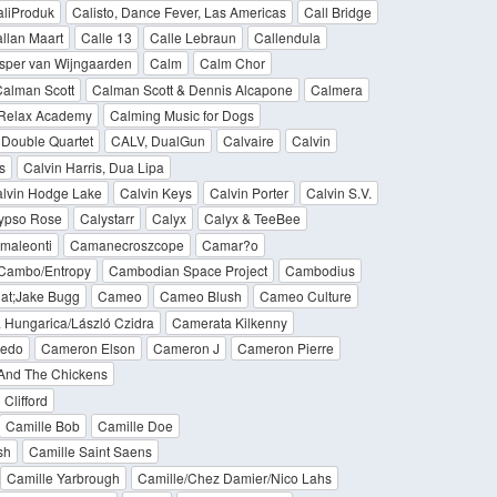
liProduk
Calisto, Dance Fever, Las Americas
Call Bridge
llan Maart
Calle 13
Calle Lebraun
Callendula
sper van Wijngaarden
Calm
Calm Chor
alman Scott
Calman Scott & Dennis Alcapone
Calmera
 Relax Academy
Calming Music for Dogs
 Double Quartet
CALV, DualGun
Calvaire
Calvin
s
Calvin Harris, Dua Lipa
lvin Hodge Lake
Calvin Keys
Calvin Porter
Calvin S.V.
ypso Rose
Calystarr
Calyx
Calyx & TeeBee
maleonti
Camanecroszcope
Camar?o
Cambo/Entropy
Cambodian Space Project
Cambodius
at;Jake Bugg
Cameo
Cameo Blush
Cameo Culture
 Hungarica/László Czidra
Camerata Kilkenny
Fedo
Cameron Elson
Cameron J
Cameron Pierre
And The Chickens
Clifford
Camille Bob
Camille Doe
sh
Camille Saint Saens
Camille Yarbrough
Camille/Chez Damier/Nico Lahs