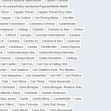
n Cammy's Musical Sketchbook
Captain Credible
n Knuckles/Fickry Hardyman/Figaraw/Maliki Maliki
 Panic!
Captain Planet
Captain Planet/Tony Allen
Capyac
Car Culture
Car Driving Music
Car Man
aramel Chameleon
Caramelo Criminal
Caramelows
s magiques
Carbajo
Carballo
Carballo & Jeez
Carbon
n
CARCA
Carcass
Carcrash International
Cardace
i B
Cardiacs
Cardillo Dj
Cardinal & Nun
Cardinals
rtet
Carebears
Caress
Caretta Bell
Carey Haynes
bo
Caribombo/alya isha
Caribombo/Keya Nemesis
Carioca
Carissa Nicole
Carita Holmström
Carkeys
Carl Carlton
Carl Cox
Carl Cox & Fatboy Slim
rrish
Carl Dawkins
Carl Dawkins Feat. The Wailers
Carl Naeselius
Carl Oesterhelt
Carl Orff
Carl Perkins
. Clair
Carl Stone
Carl Tricks
Carla Alexandar
s Orchestra
Carla Boregas
Carla Boregas, Anelena Toku
,Wanda Libiola
Carlbeats
Carleen Anderson
rlisle Jones
Carlito
Carlito Miros
CarlitoNOVA
Carlo
rlo Ciferni
Carlo Colombo
Carlo Dall Anese
iulini
Carlo Micali
Carlo Pes
Carlo Romagnoli