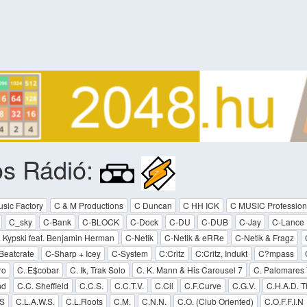
os Rádió:
sic Factory
C & M Productions
C Duncan
C HH ICK
C MUSIC Professiona
C_sky
C-Bank
C-BLOCK
C-Dock
C-DU
C-DUB
C-Jay
C-Lance
 Kypski feat. Benjamin Herman
C-Netik
C-Netik & eRRe
C-Netik & Fragz
Beatcrate
C-Sharp + Icey
C-System
C:Critz
C:Critz, Indukt
C?mpass
ro
C. E$cobar
C. Ik, Trak Solo
C. K. Mann & His Carousel 7
C. Palomares
nd
C.C. Sheffield
C.C.S.
C.C.T.V.
C.Cil
C.F.Curve
C.G.V.
C.H.A.D. 
.S
C.L.A.W.S.
C.L.Roots
C.M.
C.N.N.
C.O. (Club Oriented)
C.O.F.F.I.N