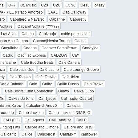
ns
C++
C2 Music
C23
C2C
C3N6
C418
c4azy
CA7RIEL & Paco Amoroso
CAAL
Cab Calloway
ero
Caballero & Navarro
Cabanne
Cabaret 8
Voltaire
Cabaret Voltaire (?????)
Luv Affair
Cabina
Cabizbajo
cable.percussion
hao y su Combo
Cachao|Nestor Torres
Cache.
Caçulinha
Cadans
Cadaver Somniferum
Caddyjoe
Cadik
Cadillac Express
CADZOW
Ca?
mericaine
Cafe Buddha Beats
Cafe Canela
iza
Cafe Jazz Duo
Café Latino
Cafe Lounge Groove
ety
Cafe Tacuba
Café Tacvba
Cafe' Ibiza
Cahid Batmani
Caia
Caiiro
Cailin Russo
Cain Brown
Cais Sodre Funk Connection
Caiwo
Caixa Cubo
KE
Cakes Da Killa
Cal Tjader
Cal Tjader Quartet
lcium, Katzu
Calculon & Andy Sim
Calculus
rredondo
Caleb Jackson
Caleb Jackson, DIM FLO
CALI (EC)
Cali Agents
Cali Lanauze
Cali P
Singing Fats
Calibre and Cimone
Calibre and DRS
Calicanto
Calice
Calicofrost
Califato ?
califlower