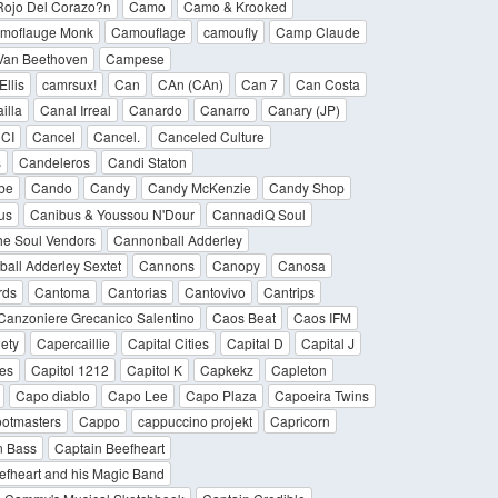
ojo Del Corazo?n
Camo
Camo & Krooked
moflauge Monk
Camouflage
camoufly
Camp Claude
Van Beethoven
Campese
llis
camrsux!
Can
CAn (CAn)
Can 7
Can Costa
illa
Canal Irreal
Canardo
Canarro
Canary (JP)
CI
Cancel
Cancel.
Canceled Culture
s
Candeleros
Candi Staton
be
Cando
Candy
Candy McKenzie
Candy Shop
us
Canibus & Youssou N'Dour
CannadiQ Soul
e Soul Vendors
Cannonball Adderley
all Adderley Sextet
Cannons
Canopy
Canosa
rds
Cantoma
Cantorias
Cantovivo
Cantrips
Canzoniere Grecanico Salentino
Caos Beat
Caos IFM
ety
Capercaillie
Capital Cities
Capital D
Capital J
les
Capitol 1212
Capitol K
Capkekz
Capleton
Capo diablo
Capo Lee
Capo Plaza
Capoeira Twins
ootmasters
Cappo
cappuccino projekt
Capricorn
n Bass
Captain Beefheart
efheart and his Magic Band