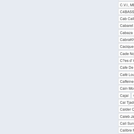
C.V.I., 
C4BAS
Cab Call
Cabaret
Cabaza 
CabraK
Cacique
Cade No
C?es d'
Cafe De 
Café Lo
Caffein
Cain Mo
Cajal
Cal Tjad
Calder Q
Caleb J
Cali Sun
Calibre 