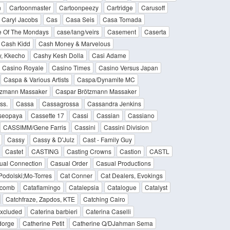
n
Cartoonmaster
Cartoonpeezy
Cartridge
Carusoff
Caryl Jacobs
Cas
Casa Seis
Casa Tomada
 Of The Mondays
case/lang/veirs
Casement
Caserta
Cash Kidd
Cash Money & Marvelous
y, Kkecho
Cashy Kesh Dolla
Casi Adame
Casino Royale
Casino Times
Casino Versus Japan
Caspa & Various Artists
Caspa/Dynamite MC
tzmann Massaker
Caspar Brötzmann Massaker
ss.
Cassa
Cassagrossa
Cassandra Jenkins
seopaya
Cassette 17
Cassi
Cassian
Cassiano
CASSIMM/Gene Farris
Cassini
Cassini Division
Cassy
Cassy & D'Julz
Cast - Family Guy
Castet
CASTING
Casting Crowns
Castion
CASTL
ual Connection
Casual Order
Casual Productions
Podolski;Mo-Torres
Cat Conner
Cat Dealers, Evokings
acomb
Cataflamingo
Catalepsia
Catalogue
Catalyst
Catchfraze, Zapdos, KTE
Catching Cairo
Excluded
Caterina barbieri
Caterina Caselli
dorge
Catherine Petit
Catherine Q/DJahman Sema