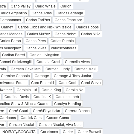
stra
Carlo Valley
Carlo Whale
Carloh
Carlos Argentino
Carlos Arias
Carlos Berlanga
 Diernhammer
Carlos Fari?as
Carlos Francisco
 Garnett
Carlos Gibbs and Nick Whiteside
Carlos Hoops
arlos Mendes
Carlos Mu?oz
Carlos Nebot
Carlos Ni?o
Carlos Perón
Carlos Pires
Carlos Puebla
os Velasquez
Carlos Vives
carloscontreras
Carlton Barret
Carlton Livingston
Carmel Smickersgill
Carmela Crest
Carmelia Alves
rato
Carmen Cavallaro
Carmen Lundy
Carmen Maki
Carmine Coppola
Carnage
Carnage & Tony Junior
rnivorous Forest
Caro Emerald
Carol Cool
Carol Garza
iwether
Carolain Luf
Carole King
Carolin No
Caroline Davis
Caroline K
Caroline Loeb
roline Shaw & Attacca Quartet
Carolyn Harding
rre
Carré Court
Carré/Bbyafricka
Carrera Blanca
Carrtoons
Carsick Cars
Carson Coma
yer
Carsten Nicolai
Carsten Nicolai, Alva Noto
 NOIR/Yfy/BOOGUTA
Cartelsons
Carter
Carter Burwell