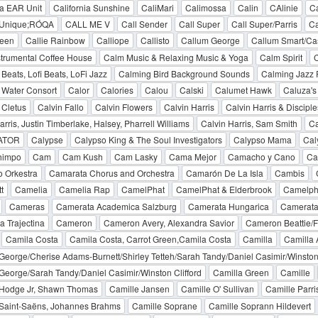
ia EAR Unit
California Sunshine
CaliMari
Calimossa
Calin
CAlinie
Ca
 Unique;RÓQA
CALL ME V
Call Sender
Call Super
Call Super/Parris
Ca
teen
Callie Rainbow
Calliope
Callisto
Callum George
Callum Smart/Ca
trumental Coffee House
Calm Music & Relaxing Music & Yoga
Calm Spirit
C
Beats, Lofi Beats, LoFi Jazz
Calming Bird Background Sounds
Calming Jazz
 Water Consort
Calor
Calories
Calou
Calski
Calumet Hawk
Caluza's
 Cletus
Calvin Fallo
Calvin Flowers
Calvin Harris
Calvin Harris & Disciple
arris, Justin Timberlake, Halsey, Pharrell Williams
Calvin Harris, Sam Smith
Ca
ATOR
Calypse
Calypso King & The Soul Investigators
Calypso Mama
Cal
himpo
Cam
Cam Kush
Cam Lasky
Cama Mejor
Camacho y Cano
Ca
 Orkestra
Camarata Chorus and Orchestra
Camarón De La Isla
Cambis
t
Camelia
Camelia Rap
CamelPhat
CamelPhat & Elderbrook
Camelph
Cameras
Camerata Academica Salzburg
Camerata Hungarica
Camerata
 Trajectina
Cameron
Cameron Avery, Alexandra Savior
Cameron Beattie/
Camila Costa
Camila Costa, Carrot Green,Camila Costa
Camilla
Camilla 
George/Cherise Adams-Burnett/Shirley Tetteh/Sarah Tandy/Daniel Casimir/Winston 
George/Sarah Tandy/Daniel Casimir/Winston Clifford
Camilla Green
Camille
 Hodge Jr, Shawn Thomas
Camille Jansen
Camille O' Sullivan
Camille Parri
 Saint-Saëns, Johannes Brahms
Camille Soprane
Camille Soprann Hildevert