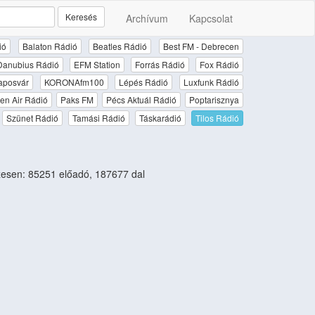
Keresés
Archívum
Kapcsolat
ió
Balaton Rádió
Beatles Rádió
Best FM - Debrecen
Danubius Rádió
EFM Station
Forrás Rádió
Fox Rádió
aposvár
KORONAfm100
Lépés Rádió
Luxfunk Rádió
en Air Rádió
Paks FM
Pécs Aktuál Rádió
Poptarisznya
Szünet Rádió
Tamási Rádió
Táskarádió
Tilos Rádió
esen: 85251 előadó, 187677 dal