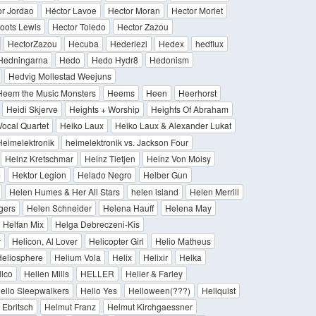
or Jordao
Héctor Lavoe
Hector Moran
Hector Morlet
oots Lewis
Hector Toledo
Hector Zazou
HectorZazou
Hecuba
Hederlezi
Hedex
hedflux
Hedningarna
Hedo
Hedo Hydr8
Hedonism
Hedvig Mollestad Weejuns
Heem the Music Monsters
Heems
Heen
Heerhorst
Heidi Skjerve
Heights + Worship
Heights Of Abraham
ocal Quartet
Heiko Laux
Heiko Laux & Alexander Lukat
Heimelektronik
heimelektronik vs. Jackson Four
Heinz Kretschmar
Heinz Tietjen
Heinz Von Moisy
m
Hektor Legion
Helado Negro
Helber Gun
Helen Humes & Her All Stars
helen island
Helen Merrill
gers
Helen Schneider
Helena Hauff
Helena May
Helfan Mix
Helga Debreczeni-Kis
r
Helicon, Al Lover
Helicopter Girl
Helio Matheus
eliosphere
Helium Vola
Helix
Helixir
Helka
lco
Hellen Mills
HELLER
Heller & Farley
ello Sleepwalkers
Hello Yes
Helloween(???)
Hellquist
 Ebritsch
Helmut Franz
Helmut Kirchgaessner