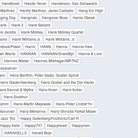
Handbook
Hande Yener
Handerson, San Schawartz
 Martinez
Hanfry Martinez, Javier Carballo
Hang Em High
ging Day
Hangmás
Hangover Boss
Hania Obeah
ank
Hank 3
Hank Ballard
k Jacobs
Hank Mobley
Hank Mobley Quartet
iams
Hank Williams Jr.
Hank Williams, Jr.
nkook/Paket
Hanm
HANN
Hanna
Hanna Hais
ah Wants
HANNAN
HANNAN/SnareByt
Hanne & Lore
Hannes Wader
Hannes Wiehager/MRTNZ
arjalainen
ers
Hans Benthin, Peter Saatz, Gustav Sprick
Hans Glader/Isenberg
Hans Gruber and the Die Hards
ans Kennel & Mytha
Hans Knerr
Hans Koller
Hans Sookhur
Stamm
Hans-Martin Majewski
Hans-Peter Lindstr?m
Hanuman
Hany Mehanna
Hany Shnoda Farkat Maser
Jazz Trio
Happy Gutenberg/Fizztronic/Carl R
happy trails
Happy707
Happyhead
Happymen
HARAHELLS
Harald Boje