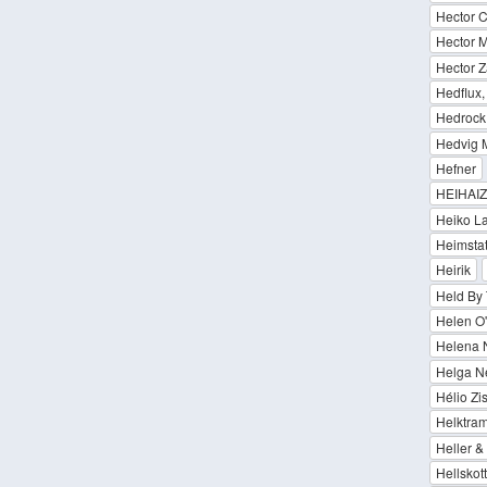
Hector C
Hector 
Hector 
Hedflux
Hedrock 
Hedvig M
Hefner
HEIHAIZ
Heiko L
Heimstat
Heirik
Held By 
Helen O
Helena 
Helga Ne
Hélio Zi
Helktra
Heller &
Hellskot