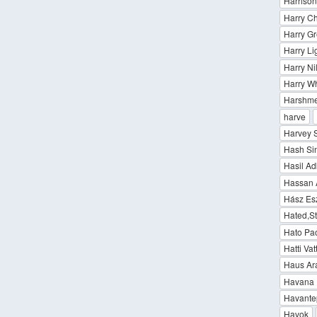
Harriso
Harry Ch
Harry Gr
Harry Li
Harry Ni
Harry Wh
Harshme
harve
Harvey 
Hash Si
Hasil Ad
Hassan 
Hász Esz
Hated,St
Hato Pao
Hatti Va
Haus Ar
Havana 
Havantep
Havok