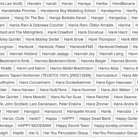
ris Lee-Scott)
Hanakiv
hanali
Hanan
Hanayo
Hańba
HandBanana
Handshake Promise
Handsome Boy Modeling School
Handsprime
Hanfry
ssive
Hang On The Box
Hanga Borbála Kacsó
Hangar
Hangedup
Han
ani
Hania Rani & Dobrawa Czocher
Hania Rani, Ólafur Arnalds
Hanine
H
lard and The Midnighters
Hank Crawford
Hank Donahue
Hank Haint
Han
bley Quintet
Hank Mobley Sextet
Hank Snow
Hank Thompson
Hank Will
oungman
Hankook
Hankook, Paket
Hankook/FM3
Hankook/Orebeat
Ha
Koo
Hannah Holland
Hannah Jadagu
Hannah Joy
Hannah Laing
Hann
Beckmann's Sinto
Hannes Beckmann/Sinto
Hannes Bieger
Hannes Bruniic
 Khatib
Hanni und Nanni
Hanno Müller-Brachmann
Hannu Ikola
Hannu K
eemu Tapani Honkonen (TEOSTO) 100% [295213266]
hannulelauri
Hans Alb
uffmyhre
Hans Conzelmann
Hans Dunkelkammer
Hans Egon Haeusser
ider
Hans Hansen
Hans Hulb?kmo
Hans Hummer
Hans Jörn Weber
H
ler Quintet
Hans Moeckli
Hans Nu?ez Suxe
Hans Reichel
Hans Seance
ik, John Scofield, Lars Danielsson, Peter Erskine
Hans Zimmer
Hans-Andre 
D
Hansel!
Hansgod
Hansound
Hanspeter Kruesi
Hante.
Hanubis
Hanzo, Clufe
haoki?
Happa
HAPPY
Happy Dead Band
Happy Guitar 
Mondays
HAPPY MOODMAN
Happy Sound Team
happy sunday universe
dgirl
Haptik
Har Q
Har You Percussion Group
Har-You Percussion Group