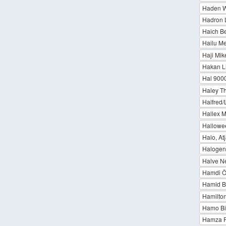
Haden W
Hadron 
Haich B
Hailu M
Haji Mi
Hakan L
Hal 900
Haley T
Halfred
Hallex 
Hallowee
Halo, At
Halogeni
Halve N
Hamdi Ö
Hamid B
Hamilto
Hamo Bi
Hamza R