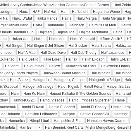
hite/Harvey Gordon/Jesse Weisz/Jordan Gatehouse/Samuel Barnes
Hadi Zeid
Lundgren
Haex
HAF
Haf Haf
Haft
Haftbefehl
Hagar the Womb
Hag
er Na
Haiku D'Etat
Haiku Hands
Ha?le
Hailu Mergia
Hailu Mergia & Th
ergia/Dahlak Band
HAIM
Haimanale
Hainbach
Haircuts For Men
Hairit
ke meets Bandulu Dub
Hajimari
Hajime Iida
Hajime Tachibana
Hajna
Ha
idbo
Hakan Ural
Hakim
Hakimonu
Hako Yamasaki
H?kon Austb?
H?
0
Hal Singer
Hal Singer & Jef Gilson
Hal Stucker
Hala Strana
Halász Ju
hompson
Half A Map
Half Dead Dave
Half Dub Theory
Half Japanese
H
/Lo.Renzo
Halid Bešlić
Halie Loren
Halifax
Halim El-dabh
Halim El-Dah
M
Halloomi
Hallouminati
Hallow
Halloween All-Stars
Halloween Library
n Scary Effects Players
Halloween Sound Machine
Hallucinator
Hallucino
jazz
Halo/Atjazz
Halogenix
Halogenix, Chimpo
Halogenix, dBridge
Hal
x/Skeptical
Halogenix/Strategy
Halott Kígyók
Halott Pénz
Halpert Balázs
euro
Ham
Ham Ko Ham
Hamad Kalkaba & The Golden Sounds
Hamatsuk
zbay
Hamdi/KAYZO
Hamdi/Visages
Hamdi|Princess Superstar
Hamé
ouchenak
Hamid El Kasri
Hamid El Shaeri
Hamid El Shaery
Hamid Larbi
n de Holanda
Hamilton Leithauser
Hamjam
Hamlet Gonashvili
Hammer
ka
Hamonica
Hämpi Läuri
Hampshire & Foat
Hampton Hawes Quartet
ahimtula
Han Bennink
Han Bennink|Kent Carter|Misha Mengelberg|Roswell