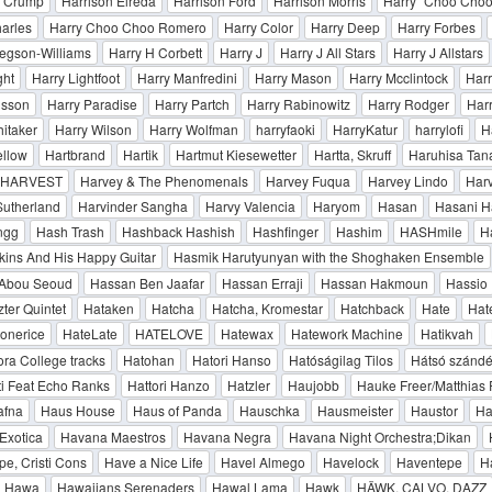
n Crump
Harrison Elreda
Harrison Ford
Harrison Morris
Harry "Choo Cho
arles
Harry Choo Choo Romero
Harry Color
Harry Deep
Harry Forbes
egson-Williams
Harry H Corbett
Harry J
Harry J All Stars
Harry J Allstars
ght
Harry Lightfoot
Harry Manfredini
Harry Mason
Harry Mcclintock
Harr
lsson
Harry Paradise
Harry Partch
Harry Rabinowitz
Harry Rodger
Har
itaker
Harry Wilson
Harry Wolfman
harryfaoki
HarryKatur
harrylofi
H
llow
Hartbrand
Hartik
Hartmut Kiesewetter
Hartta, Skruff
Haruhisa Tan
HARVEST
Harvey & The Phenomenals
Harvey Fuqua
Harvey Lindo
Har
Sutherland
Harvinder Sangha
Harvy Valencia
Haryom
Hasan
Hasani H
ngg
Hash Trash
Hashback Hashish
Hashfinger
Hashim
HASHmile
H
kins And His Happy Guitar
Hasmik Harutyunyan with the Shoghaken Ensemble
Abou Seoud
Hassan Ben Jaafar
Hassan Erraji
Hassan Hakmoun
Hassio
ter Quintet
Hataken
Hatcha
Hatcha, Kromestar
Hatchback
Hate
Hat
onerice
HateLate
HATELOVE
Hatewax
Hatework Machine
Hatikvah
ra College tracks
Hatohan
Hatori Hanso
Hatóságilag Tilos
Hátsó szánd
tti Feat Echo Ranks
Hattori Hanzo
Hatzler
Haujobb
Hauke Freer/Matthias 
afna
Haus House
Haus of Panda
Hauschka
Hausmeister
Haustor
Ha
Exotica
Havana Maestros
Havana Negra
Havana Night Orchestra;Dikan
e, Cristi Cons
Have a Nice Life
Havel Almego
Havelock
Haventepe
H
Hawa
Hawaiians Serenaders
Hawal Lama
Hawk
HÄWK, CALVO, DAZZ