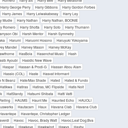
o" Romero
harry axt
Harry Bee
Harry Belafonte
Harry George Perry
Harry Gibbons
Harry Gordon Forbes
Harry James
Harry Leiwakabessy
Harry Ley
y Mudie
Harry Nathan
Harry Nathan, BOONIE
ry Romero
Harry Shotta
Harry Soto
Harry Thumann
arryson Obi
Harsh Mentor
Harsh Symmetry
aka
Harumi
Haruomi Hosono
Haruyuki Yokoyama
vey Mandel
Harvey Mason
Harvey McKay
awthorne
HasBola
Hasenchat Music
Hash
asib Ayoubi
Hasidic New Wave
Haspar
Hassan & Prodi-G
Hassan Abou Alam
Hassio (COL)
Haste
Hasvat Informant
e N Beanz
Hate/Max Shade
Hated
Hated & Fundo
Hatikwa
Hatiras
Hatiras, MC Flipside
Hatis Noit
ék
HatStandy
Hatsumi Shibata
Hatti Vatti
Reiling
HAUMS
Haunt Me
Haunted Echo
HAUOLI
uswerks
Hautacam
Haux
Havana Clab
Havana Club
Havantepe
Havantepe, Christopher Ledger
averdi
Havoc
Havoc, Brady Watt
Havoc;Leaf Dog;Bva
Hawke
Hawkeye
Hawkwind
Hawys
Haxby