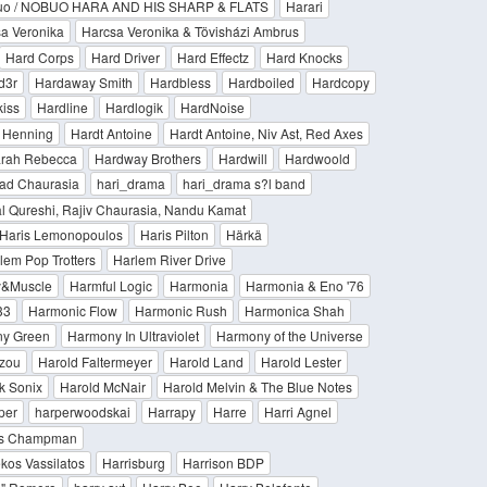
uo / NOBUO HARA AND HIS SHARP & FLATS
Harari
a Veronika
Harcsa Veronika & Tövisházi Ambrus
Hard Corps
Hard Driver
Hard Effectz
Hard Knocks
d3r
Hardaway Smith
Hardbless
Hardboiled
Hardcopy
iss
Hardline
Hardlogik
HardNoise
e Henning
Hardt Antoine
Hardt Antoine, Niv Ast, Red Axes
arah Rebecca
Hardway Brothers
Hardwill
Hardwoold
sad Chaurasia
hari_drama
hari_drama s?l band
l Qureshi, Rajiv Chaurasia, Nandu Kamat
Haris Lemonopoulos
Haris Pilton
Härkä
lem Pop Trotters
Harlem River Drive
y&Muscle
Harmful Logic
Harmonia
Harmonia & Eno '76
33
Harmonic Flow
Harmonic Rush
Harmonica Shah
y Green
Harmony In Ultraviolet
Harmony of the Universe
azou
Harold Faltermeyer
Harold Land
Harold Lester
k Sonix
Harold McNair
Harold Melvin & The Blue Notes
per
harperwoodskai
Harrapy
Harre
Harri Agnel
is Champman
kos Vassilatos
Harrisburg
Harrison BDP