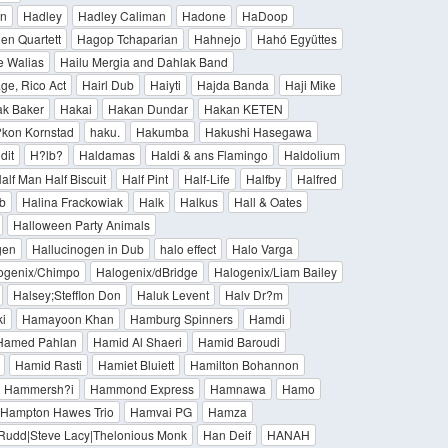
an
Hadley
Hadley Caliman
Hadone
HaDoop
en Quartett
Hagop Tchaparian
Hahnejo
Hahó Együttes
e Walias
Hailu Mergia and Dahlak Band
age, Rico Act
Hairl Dub
Haiyti
Hajda Banda
Haji Mike
k Baker
Hakai
Hakan Dundar
Hakan KETEN
kon Kornstad
haku.
Hakumba
Hakushi Hasegawa
dit
H?lb?
Haldamas
Haldi & ans Flamingo
Haldolium
alf Man Half Biscuit
Half Pint
Half-Life
Halfby
Halfred
b
Halina Frackowiak
Halk
Halkus
Hall & Oates
Halloween Party Animals
gen
Hallucinogen in Dub
halo effect
Halo Varga
ogenix/Chimpo
Halogenix/dBridge
Halogenix/Liam Bailey
Halsey;Stefflon Don
Haluk Levent
Halv Dr?m
i
Hamayoon Khan
Hamburg Spinners
Hamdi
Hamed Pahlan
Hamid Al Shaeri
Hamid Baroudi
Hamid Rasti
Hamiet Bluiett
Hamilton Bohannon
Hammersh?i
Hammond Express
Hamnawa
Hamo
Hampton Hawes Trio
Hamvai PG
Hamza
 Rudd|Steve Lacy|Thelonious Monk
Han Deif
HANAH