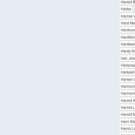
Harald B
Harba
Harcsa V
Hard Me
Hardcor
HardNoi
Hardwar
Hardy K
hari_dra
Haripras
Harkesh
Harlem 
Harmonia
Harmoni
Harold 
Harold 
Harold M
Harri St
Harris L