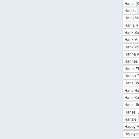
Hanai (K
Hands
Hang Ma
Hania R
Hank Bal
Hank Mo
Hank Y
Hanna 
Hannes 
Hanni El
Hannu T
Hans Bo
Hans Ha
Hans Kol
Hans Ulr
Hansel 
Hanzle
Happy 
Happysa