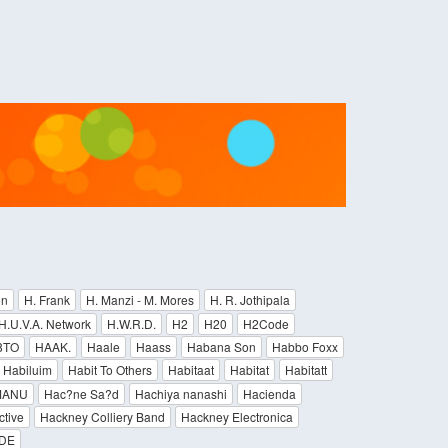
on
H. Frank
H. Manzi - M. Mores
H. R. Jothipala
H.U.V.A. Network
H.W.R.D.
H2
H20
H2Code
8TO
HAAK.
Haale
Haass
Habana Son
Habbo Foxx
Habiluim
Habit To Others
Habitaat
Habitat
Habitatt
IMANU
Hac?ne Sa?d
Hachiya nanashi
Hacienda
ctive
Hackney Colliery Band
Hackney Electronica
DE