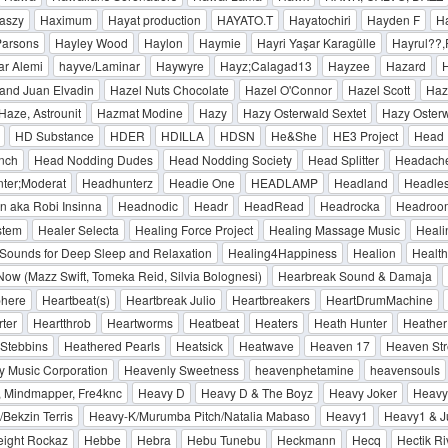
aszy
Haximum
Hayat production
HAYATO.T
Hayatochiri
Hayden F
H
Parsons
Hayley Wood
Haylon
Haymie
Hayri Yaşar Karagülle
Hayrul??
ar Alemi
hayve/Laminar
Haywyre
Hayz;Calagad13
Hayzee
Hazard
and Juan Elvadin
Hazel Nuts Chocolate
Hazel O'Connor
Hazel Scott
Haz
aze, Astrounit
Hazmat Modine
Hazy
Hazy Osterwald Sextet
Hazy Osterw
HD Substance
HDER
HDILLA
HDSN
He&She
HE3 Project
Head 
nch
Head Nodding Dudes
Head Nodding Society
Head Splitter
Headach
ter;Moderat
Headhunterz
Headie One
HEADLAMP
Headland
Headles
 aka Robi Insinna
Headnodic
Headr
HeadRead
Headrocka
Headroo
stem
Healer Selecta
Healing Force Project
Healing Massage Music
Heali
Sounds for Deep Sleep and Relaxation
Healing4Happiness
Healion
Health
Now (Mazz Swift, Tomeka Reid, Silvia Bolognesi)
Hearbreak Sound & Damaja
phere
Heartbeat(s)
Heartbreak Julio
Heartbreakers
HeartDrumMachine
rter
Heartthrob
Heartworms
Heatbeat
Heaters
Heath Hunter
Heather
Stebbins
Heathered Pearls
Heatsick
Heatwave
Heaven 17
Heaven Str
y Music Corporation
Heavenly Sweetness
heavenphetamine
heavensouls
, Mindmapper, Fre4knc
Heavy D
Heavy D & The Boyz
Heavy Joker
Heavy
Bekzin Terris
Heavy-K/Murumba Pitch/Natalia Mabaso
Heavy1
Heavy1 & Ju
ight Rockaz
Hebbe
Hebra
Hebu Tunebu
Heckmann
Hecq
Hectik Ri