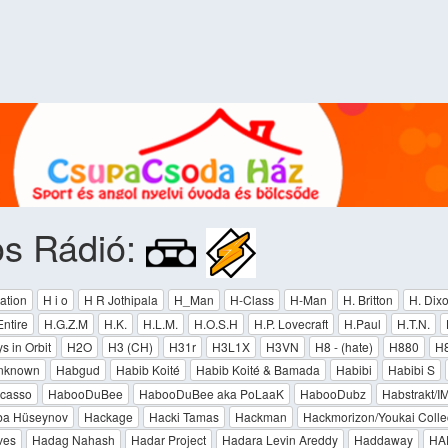
os Rádió:
ation
H i o
H R Jothipala
H_Man
H-Class
H-Man
H. Britton
H. Dix
ntire
H.G.Z.M
H.K.
H.L.M.
H.O.S.H
H.P. Lovecraft
H.Paul
H.T.N.
 in Orbit
H2O
H3 (CH)
H31r
H3L1X
H3VN
H8 - (hate)
H880
H
nknown
Habgud
Habib Koité
Habib Koité & Bamada
Habibi
Habibi S
icasso
HabooDuBee
HabooDuBee aka PoLaaK
HabooDubz
Habstrakt/
a Hüseynov
Hackage
Hacki Tamas
Hackman
Hackmorizon/Youkai Colle
ves
Hadag Nahash
Hadar Project
Hadara Levin Areddy
Haddaway
HA