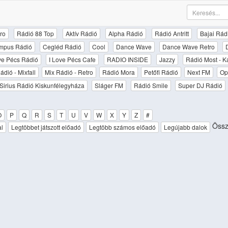
ro
Rádió 88 Top
Aktív Rádió
Alpha Rádió
Rádió Antritt
Bajai Rád
mpus Rádió
Cegléd Rádió
Cool
Dance Wave
Dance Wave Retro
ove Pécs Rádió
I Love Pécs Cafe
RADIO INSIDE
Jazzy
Rádió Most - K
ádió - Mixfall
Mix Rádió - Retro
Rádió Mora
Petőfi Rádió
Next FM
Op
Sirius Rádió Kiskunfélegyháza
Sláger FM
Rádió Smile
Super DJ Rádió
O
P
Q
R
S
T
U
V
W
X
Y
Z
#
Össz
al
Legtöbbet játszott előadó
Legtöbb számos előadó
Legújabb dalok