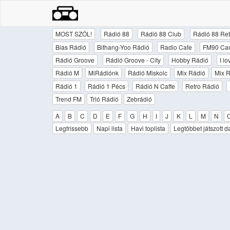
MOST SZÓL!
Rádió 88
Rádió 88 Club
Rádió 88 Ret
Bias Rádió
Bithang-Yoo Rádió
Radio Cafe
FM90 Ca
Rádió Groove
Rádió Groove - City
Hobby Rádió
I l
Rádió M
MiRádiónk
Rádió Miskolc
Mix Rádió
Mix R
Rádió 1
Rádió 1 Pécs
Rádió N Caffe
Retro Rádió
Trend FM
Trió Rádió
Zebrádió
A
B
C
D
E
F
G
H
I
J
K
L
M
N
Legfrissebb
Napi lista
Havi toplista
Legtöbbet játszott d