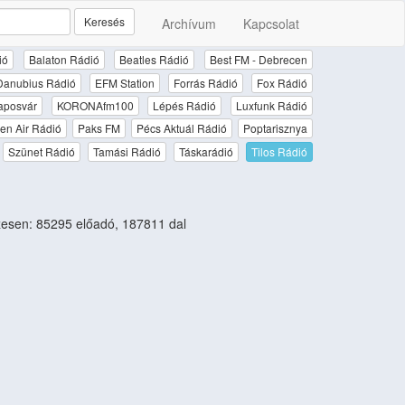
Keresés
Archívum
Kapcsolat
ió
Balaton Rádió
Beatles Rádió
Best FM - Debrecen
Danubius Rádió
EFM Station
Forrás Rádió
Fox Rádió
aposvár
KORONAfm100
Lépés Rádió
Luxfunk Rádió
en Air Rádió
Paks FM
Pécs Aktuál Rádió
Poptarisznya
Szünet Rádió
Tamási Rádió
Táskarádió
Tilos Rádió
esen: 85295 előadó, 187811 dal