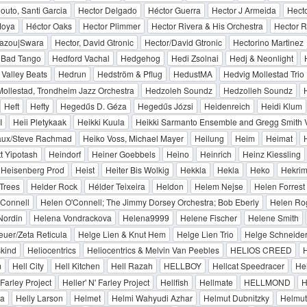
outo, Santi Garcia
Hector Delgado
Héctor Guerra
Hector J Armeida
Hect
Moya
Héctor Oaks
Hector Plimmer
Hector Rivera & His Orchestra
Hector R
Zazou|Swara
Hector, David Gtronic
Hector/David Gtronic
Hectorino Martinez
, Bad Tango
Hedford Vachal
Hedgehog
Hedi Zsolnai
Hedj & Neonlight
Valley Beats
Hedrun
Hedström & Pflug
HedustMA
Hedvig Mollestad Trio
ollestad, Trondheim Jazz Orchestra
Hedzoleh Soundz
Hedzolleh Soundz
Heft
Hefty
Hegedűs D. Géza
Hegedűs Józsi
Heidenreich
Heidi Klum
I
Heii Pletykaak
Heikki Kuula
Heikki Sarmanto Ensemble and Gregg Smith V
aux/Steve Rachmad
Heiko Voss, Michael Mayer
Heilung
Heim
Heimat
t Yipotash
Heindorf
Heiner Goebbels
Heino
Heinrich
Heinz Kiessling
Heisenberg Prod
Heist
Heiter Bis Wolkig
Hekkla
Hekla
Heko
Hekri
Trees
Helder Rock
Hélder Teixeira
Heldon
Helem Nejse
Helen Forrest
'Connell
Helen O'Connell; The Jimmy Dorsey Orchestra; Bob Eberly
Helen Ro
Nordin
Helena Vondrackova
Helena9999
Helene Fischer
Helene Smith
uer/Zeta Reticula
Helge Lien & Knut Hem
Helge Lien Trio
Helge Schneide
skind
Heliocentrics
Heliocentrics & Melvin Van Peebles
HELIOS CREED
H
m
Hell City
Hell Kitchen
Hell Razah
HELLBOY
Hellcat Speedracer
Hel
 Farley Project
Heller' N' Farley Project
Hellfish
Hellmate
HELLMOND
H
ta
Helly Larson
Helmet
Helmi Wahyudi Azhar
Helmut Dubnitzky
Helmut