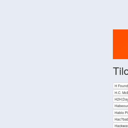
Til
H Found
H.C. McE
H2H;Days
Habeou
Hablo P
Hac?bab
Hackwa