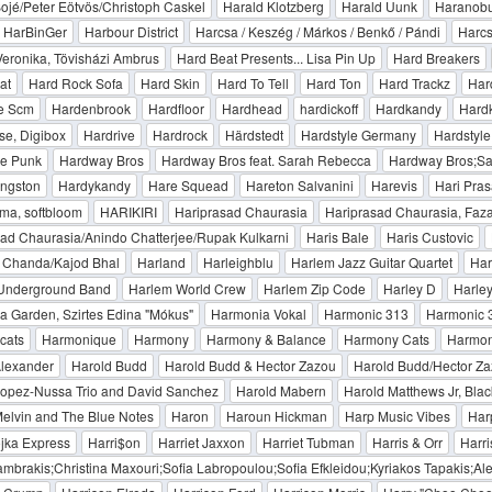
ojé/Peter Eötvös/Christoph Caskel
Harald Klotzberg
Harald Uunk
Haranob
HarBinGer
Harbour District
Harcsa / Keszég / Márkos / Benkő / Pándi
Harcs
eronika, Tövisházi Ambrus
Hard Beat Presents... Lisa Pin Up
Hard Breakers
at
Hard Rock Sofa
Hard Skin
Hard To Tell
Hard Ton
Hard Trackz
Har
e Scm
Hardenbrook
Hardfloor
Hardhead
hardickoff
Hardkandy
Hardk
se, Digibox
Hardrive
Hardrock
Härdstedt
Hardstyle Germany
Hardstyl
e Punk
Hardway Bros
Hardway Bros feat. Sarah Rebecca
Hardway Bros;S
ingston
Hardykandy
Hare Squead
Hareton Salvanini
Harevis
Hari Pra
ma, softbloom
HARIKIRI
Hariprasad Chaurasia
Hariprasad Chaurasia, Faza
ad Chaurasia/Anindo Chatterjee/Rupak Kulkarni
Haris Bale
Haris Custovic
 Chanda/Kajod Bhal
Harland
Harleighblu
Harlem Jazz Guitar Quartet
Har
Underground Band
Harlem World Crew
Harlem Zip Code
Harley D
Harle
 Garden, Szirtes Edina "Mókus"
Harmonia Vokal
Harmonic 313
Harmonic 
cats
Harmonique
Harmony
Harmony & Balance
Harmony Cats
Harmon
Alexander
Harold Budd
Harold Budd & Hector Zazou
Harold Budd/Hector Z
Lopez-Nussa Trio and David Sanchez
Harold Mabern
Harold Matthews Jr, Blac
elvin and The Blue Notes
Haron
Haroun Hickman
Harp Music Vibes
Har
ojka Express
Harri$on
Harriet Jaxxon
Harriet Tubman
Harris & Orr
Harr
ambrakis;Christina Maxouri;Sofia Labropoulou;Sofia Efkleidou;Kyriakos Tapakis;Ale