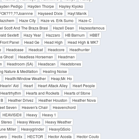
ayden Pedigo
Hayden Thorpe
Hayley Kiyoko
,FOX???,??Joannne
Hayseed Dixie
Hayt Manik
Hazchem
Haze City
Haze vs. Erik Sumo
Haze-C
el Scott And The Braza Brasi
Hazell Dean
Hazesofamous
ald Sextett
Hazy Year
Hazzaro
HB Barnum
HBBT
Front Panel
Head Ge
Head High
Head High & WK7
e
Headcase
Headcat
Headcore
Headhunter
s Ghost
Headless Horseman
Headman
m
Headroom (SA)
Headscan
Headstones
ng Nature & Meditation
Healing Noise
Health/Window Weather
Heap;Mr. Ho
Hearin' Aid
Heart
Heart Attack Alley
Heart People
Heartrhythm
Hearts and Rockets
Hearts of Stone
 B
Heather Drivez
Heather Houston
Heather Nova
eet Seven
Heaven's Chair
Heavenchord
HEAVISIDII
Heavy
Heavy 1
 Stereo
Heavy Waves
Heavy Weather
ne Miller
Heavygrinder
HeavyGSolo
vero
Hectix
HECTOR
Hector Acosta
Hector Couto