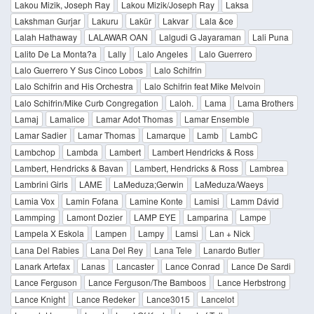
Lakou Mizik, Joseph Ray
Lakou Mizik/Joseph Ray
Laksa
Lakshman Gurjar
Lakuru
Lakür
Lakvar
Lala &ce
Lalah Hathaway
LALAWAR OAN
Lalgudi G Jayaraman
Lali Puna
Lalito De La Monta?a
Lally
Lalo Angeles
Lalo Guerrero
Lalo Guerrero Y Sus Cinco Lobos
Lalo Schifrin
Lalo Schifrin and His Orchestra
Lalo Schifrin feat Mike Melvoin
Lalo Schifrin/Mike Curb Congregation
Laloh.
Lama
Lama Brothers
Lamaj
Lamalice
Lamar Adot Thomas
Lamar Ensemble
Lamar Sadier
Lamar Thomas
Lamarque
Lamb
LambC
Lambchop
Lambda
Lambert
Lambert Hendricks & Ross
Lambert, Hendricks & Bavan
Lambert, Hendricks & Ross
Lambrea
Lambrini Girls
LAME
LaMeduza;Gerwin
LaMeduza/Waeys
Lamia Vox
Lamin Fofana
Lamine Konte
Lamisi
Lamm Dávid
Lammping
Lamont Dozier
LAMP EYE
Lamparina
Lampe
Lampela X Eskola
Lampen
Lampy
Lamsi
Lan + Nick
Lana Del Rabies
Lana Del Rey
Lana Tele
Lanardo Butler
Lanark Artefax
Lanas
Lancaster
Lance Conrad
Lance De Sardi
Lance Ferguson
Lance Ferguson/The Bamboos
Lance Herbstrong
Lance Knight
Lance Redeker
Lance3015
Lancelot