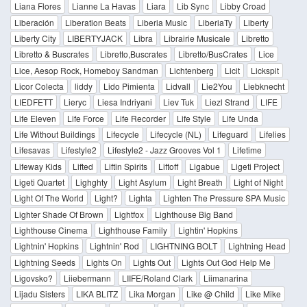
Liana Flores
Lianne La Havas
Liara
Lib Sync
Libby Croad
Liberación
Liberation Beats
Liberia Music
LiberiaTy
Liberty
Liberty City
LIBERTYJACK
Libra
Librairie Musicale
Libretto
Libretto & Buscrates
Libretto,Buscrates
Libretto/BusCrates
Lice
Lice, Aesop Rock, Homeboy Sandman
Lichtenberg
Licit
Lickspit
Licor Colecta
liddy
Lido Pimienta
Lidvall
Lie2You
Liebknecht
LIEDFETT
Lieryc
Liesa Indriyani
Liev Tuk
Liezl Strand
LIFE
Life Eleven
Life Force
Life Recorder
Life Style
Life Unda
Life Without Buildings
Lifecycle
Lifecycle (NL)
Lifeguard
Lifelies
Lifesavas
Lifestyle2
Lifestyle2 - Jazz Grooves Vol 1
Lifetime
Lifeway Kids
Lifted
Liftin Spirits
Liftoff
Ligabue
Ligeti Project
Ligeti Quartet
Lighghty
Light Asylum
Light Breath
Light of Night
Light Of The World
Light?
Lighta
Lighten The Pressure SPA Music
Lighter Shade Of Brown
Lightfox
Lighthouse Big Band
Lighthouse Cinema
Lighthouse Family
Lightin' Hopkins
Lightnin' Hopkins
Lightnin' Rod
LIGHTNING BOLT
Lightning Head
Lightning Seeds
Lights On
Lights Out
Lights Out God Help Me
Ligovsko?
Liiebermann
LIIFE/Roland Clark
Liimanarina
Lijadu Sisters
LIKA BLITZ
Lika Morgan
Like @ Child
Like Mike