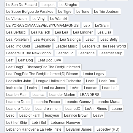
Le Son Du Placard
Le sport
Le Streghe
Le Super Borgou de Parakou
Le Tigre
Le Tone
Le Trio Joubran
Le Vibrazioni
Le Vinyl
Le Wanski
LE YORA/SOMMA/JEWELS/YUMA/MAGNUS
Le.x
Le'Gram
Lea Bertucci
Lea Kalisch
Lea Lea
Lea Lindner
Lea Lisa
Lea Porcelain
Lea Reynoso
Lea Salonga
Leach
Lead Belly
Lead Into Gold
Leadbelly
Leader Music
Leaders Of The Free World
Leaders Of The New School
Leadsquid
Leadzone
Leaether Strip
Leaf
Leaf Dog
Leaf Dog, BVA
Leaf Dog;Dj Riseone;Eric The Red;Illinformed
Leaf Dog;Eric The Red;Illinformed;Dj Rieone
Leafar Legov
Leafcutter John
League Unlimited Orchestra
Leah
Leah Dou
leah rosta
Leahy
LeaLea Jones
LeAm
Leaman
Lean Left
Leanbh Fiain
Leanca
Leander Marten
LEANDERS
Leandro Dutra
Leandro Fresco
Leandro Gamez
Leandro Murua
Leandro Taibbi
Leandro vintem
LeanedX
LeAnn Rimes
Leano
Le?o
Leap of Faith
leapyear
Leatrice Brown
Leavv
Le?ther Strip
Leb i Sol
Lebanon Hanover
Lebanon Hanover & La Fete Triste
LeBaron James
Lebedev (RU)