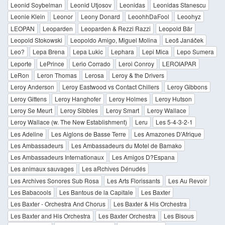
Leonid Soybelman
Leonid Utjosov
Leonidas
Leonidas Stanescu
Leonie Klein
Leonor
Leony Donard
LeoohhDaFool
Leoohyz
LEOPAN
Leoparden
Leoparden & Rezzi Razzi
Leopold Bär
Leopold Stokowski
Leopoldo Amigo, Miguel Molina
Leoš Janáček
Leo?
Lepa Brena
Lepa Lukic
Lephara
Lepi Mica
Lepo Sumera
Leporte
LePrince
Lerio Corrado
Leroi Conroy
LEROIAPAR
LeRon
Leron Thomas
Lerosa
Leroy & the Drivers
Leroy Anderson
Leroy Eastwood vs Contact Chillers
Leroy Gibbons
Leroy Gittens
Leroy Hanghofer
Leroy Holmes
Leroy Hutson
Leroy Se Meurt
Leroy Sibbles
Leroy Smart
Leroy Wallace
Leroy Wallace (w. The New Establishment)
Leru
Les 5-4-3-2-1
Les Adeline
Les Aiglons de Basse Terre
Les Amazones D'Afrique
Les Ambassadeurs
Les Ambassadeurs du Motel de Bamako
Les Ambassadeurs Internationaux
Les Amigos D?Espana
Les animaux sauvages
Les aRchives Dénudés
Les Archives Sonores Sub Rosa
Les Arts Florissants
Les Au Revoir
Les Babacools
Les Bantous de la Capitale
Les Baxter
Les Baxter - Orchestra And Chorus
Les Baxter & His Orchestra
Les Baxter and His Orchestra
Les Baxter Orchestra
Les Bisous