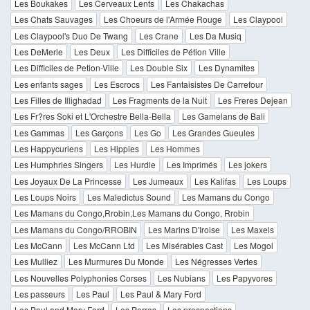
Les Boukakes
Les Cerveaux Lents
Les Chakachas
Les Chats Sauvages
Les Choeurs de l'Armée Rouge
Les Claypool
Les Claypool's Duo De Twang
Les Crane
Les Da Musiq
Les DeMerle
Les Deux
Les Difficiles de Pétion Ville
Les Difficiles de Petion-Ville
Les Double Six
Les Dynamites
Les enfants sages
Les Escrocs
Les Fantaisistes De Carrefour
Les Filles de Illighadad
Les Fragments de la Nuit
Les Freres Dejean
Les Fr?res Soki et L'Orchestre Bella-Bella
Les Gamelans de Bali
Les Gammas
Les Garçons
Les Go
Les Grandes Gueules
Les Happycuriens
Les Hippies
Les Hommes
Les Humphries Singers
Les Hurdle
Les Imprimés
Les jokers
Les Joyaux De La Princesse
Les Jumeaux
Les Kalifas
Les Loups
Les Loups Noirs
Les Maledictus Sound
Les Mamans du Congo
Les Mamans du Congo,Rrobin,Les Mamans du Congo, Rrobin
Les Mamans du Congo/RROBIN
Les Marins D'Iroise
Les Maxels
Les McCann
Les McCann Ltd
Les Misérables Cast
Les Mogol
Les Mulliez
Les Murmures Du Monde
Les Négresses Vertes
Les Nouvelles Polyphonies Corses
Les Nubians
Les Papyvores
Les passeurs
Les Paul
Les Paul & Mary Ford
Les Paul and Mary Ford
Les Perres
Les prospections