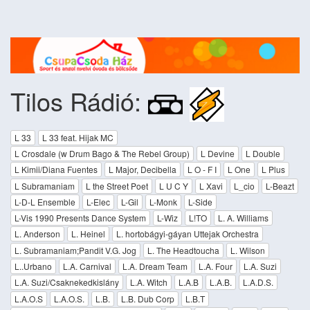
Tilos Rádió:
L 33
L 33 feat. Hijak MC
L Crosdale (w Drum Bago & The Rebel Group)
L Devine
L Double
L Kimii/Diana Fuentes
L Major, Decibella
L O - F I
L One
L Plus
L Subramaniam
L the Street Poet
L U C Y
L Xavi
L_cio
L-Beazt
L-D-L Ensemble
L-Elec
L-Gil
L-Monk
L-Side
L-Vis 1990 Presents Dance System
L-Wiz
L!TO
L. A. Williams
L. Anderson
L. Heinel
L. hortobágyi-gáyan Uttejak Orchestra
L. Subramaniam;Pandit V.G. Jog
L. The Headtoucha
L. Wilson
L..Urbano
L.A. Carnival
L.A. Dream Team
L.A. Four
L.A. Suzi
L.A. Suzi/Csaknekedkislány
L.A. Witch
L.A.B
L.A.B.
L.A.D.S.
L.A.O.S
L.A.O.S.
L.B.
L.B. Dub Corp
L.B.T