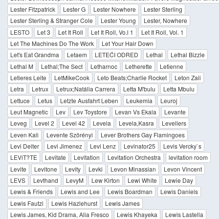
Lester Fitzpatrick
Lester G
Lester Nowhere
Lester Sterling
Lester Sterling & Stranger Cole
Lester Young
Lester, Nowhere
LESTO
Let 3
Let It Roll
Let It Roll, Vo.l 1
Let It Roll, Vol. 1
Let The Machines Do The Work
Let Your Hair Down
Let's Eat Grandma
Letaem
LETEĆI ODRED
Lethal
Lethal Bizzle
Lethal M
Lethal;The Sect
Letharnoc
Letherette
Letienne
Letieres Leite
LetMikeCook
Leto Beats;Charlie Rocket
Leton Zaii
Letra
Letrux
Letrux;Natália Carrera
Letta M'bulu
Letta Mbulu
Lettuce
Letus
Letzte Ausfahrt Leben
Leukemia
Leuroj
Leut Magnetic
Lev
Lev Toystore
Levan Vs Ekala
Levante
Leveg
Level 2
Level 42
Levela
Levela,Kasra
Levellers
Leven Kali
Levente Szörényi
Lever Brothers Gay Flamingoes
Levi Deiter
Levi Jimenez
Levi Lenz
Levinator25
Levis Vercky`s
LEViT?TE
Levitate
Levitation
Levitation Orchestra
levitation room
Levite
Levitone
Levity
Levki
Levon Minassian
Levon Vincent
LEVS
Levthand
LevyM
Lew Kirton
Lewi White
Lewie Day
Lewis & Friends
Lewis and Lee
Lewis Boardman
Lewis Daniels
Lewis Fautzi
Lewis Hazlehurst
Lewis James
Lewis James, Kid Drama, Alia Fresco
Lewis Khayeka
Lewis Lastella