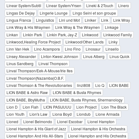
Linear System/Subtil
Linear System/Yrsen
Lineki & 2Touch
Linero
Lingas De Dejay
Lingerie Lounge
Lingo Seini et son groupe
Lingua Franca
Linguistics
Lini und Mot
Liniker
Link
Link Wray
Link Wray & His Wraymen
Link Wray & The Wraymen
Linkage
Linkan
Linkin Park
Linkin Park, Jay-Z
Linkwood
Linkwood Family
Linkwood,Healing Force Project
Linkwood/Other Lands
Linky
Linn Van Hek
Lino Acampora
Lino Fino
Linosaur
Linsello
Linsey Alexander
Linton Kwesi Johnson
Linus Alberg
Linus Quick
Linus Sandberg
Linval Thompson
Linval Thompson/Eek-A-Mouse/Irie Ites
Linval Thompson|Nazamba|O.B.F.
Linval Thomson & The Revolutionaries
linzi808
Lio Q
LION BABE
LION BABE & Astro Raw
LION BABE & Busta Rhymes
LION BABE, BbyMutha
LION BABE, Busta Rhymes, Shermanology
Lion D
Lion Fiah
LION PASIJUUU
Lion Project
Lion The Black
Lion Youth
Lion's Law
Liona Boyd
Liondub
Lione Armada
Lioned
Lionel Belmondo
Lionel Escobar
Lionel Hampton
Lionel Hampton & His Giant of Jazz
Lionel Hampton & His Orchestra
Lionel Hampton And His All-Stars
Lionel Hampton and His Orchestra