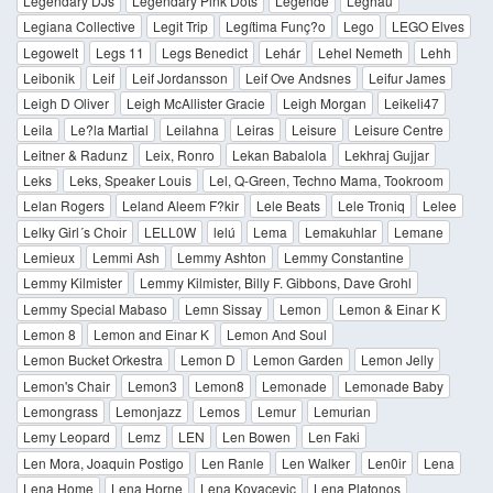
Legendary DJs
Legendary Pink Dots
Legende
Leghau
Legiana Collective
Legit Trip
Legítima Funç?o
Lego
LEGO Elves
Legowelt
Legs 11
Legs Benedict
Lehár
Lehel Nemeth
Lehh
Leibonik
Leif
Leif Jordansson
Leif Ove Andsnes
Leifur James
Leigh D Oliver
Leigh McAllister Gracie
Leigh Morgan
Leikeli47
Leila
Le?la Martial
Leilahna
Leiras
Leisure
Leisure Centre
Leitner & Radunz
Leix, Ronro
Lekan Babalola
Lekhraj Gujjar
Leks
Leks, Speaker Louis
Lel, Q-Green, Techno Mama, Tookroom
Lelan Rogers
Leland Aleem F?kir
Lele Beats
Lele Troniq
Lelee
Lelky Girl´s Choir
LELL0W
lelú
Lema
Lemakuhlar
Lemane
Lemieux
Lemmi Ash
Lemmy Ashton
Lemmy Constantine
Lemmy Kilmister
Lemmy Kilmister, Billy F. Gibbons, Dave Grohl
Lemmy Special Mabaso
Lemn Sissay
Lemon
Lemon & Einar K
Lemon 8
Lemon and Einar K
Lemon And Soul
Lemon Bucket Orkestra
Lemon D
Lemon Garden
Lemon Jelly
Lemon's Chair
Lemon3
Lemon8
Lemonade
Lemonade Baby
Lemongrass
Lemonjazz
Lemos
Lemur
Lemurian
Lemy Leopard
Lemz
LEN
Len Bowen
Len Faki
Len Mora, Joaquin Postigo
Len Ranle
Len Walker
Len0ir
Lena
Lena Home
Lena Horne
Lena Kovacevic
Lena Platonos