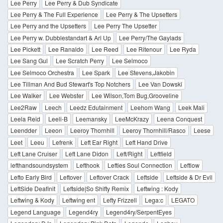
Lee Perry
Lee Perry & Dub Syndicate
Lee Perry & The Full Experience
Lee Perry & The Upsetters
Lee Perry and the Upsetters
Lee Perry The Upsetter
Lee Perry w. Dubblestandart & Ari Up
Lee Perry/The Gaylads
Lee Pickett
Lee Ranaldo
Lee Reed
Lee Ritenour
Lee Ryda
Lee Sang Gul
Lee Scratch Perry
Lee Selmoco
Lee Selmoco Orchestra
Lee Spark
Lee Stevens,Jakobin
Lee Tillman And Bud Stewart's Top Notchers
Lee Van Dowski
Lee Walker
Lee Webster
Lee Wilson,Tom Bug,Grooveline
Lee2Raw
Leech
Leedz Edutainment
Leehom Wang
Leek Mali
Leela Reid
Leeli-B
Leemansky
LeeMcKrazy
Leena Conquest
Leendder
Leeon
Leeroy Thornhill
Leeroy Thornhill/Rasco
Leese
Leet
Leeu
Lefrenk
Left Ear Right
Left Hand Drive
Left Lane Cruiser
Left Lane Didon
Left/Right
Leftfield
lefthandsoundsystem
Lefthook
Lefties Soul Connection
Leftlow
Lefto Early Bird
Leftover
Leftover Crack
Leftside
Leftside & Dr Evil
LeftSide Deafinit
Leftside|So Shifty Remix
Leftwing : Kody
Leftwing & Kody
Leftwing ent
Lefty Frizzell
Lega:c
LEGATO
Legend Language
Legend4ry
Legend4ry/SerpentEyes