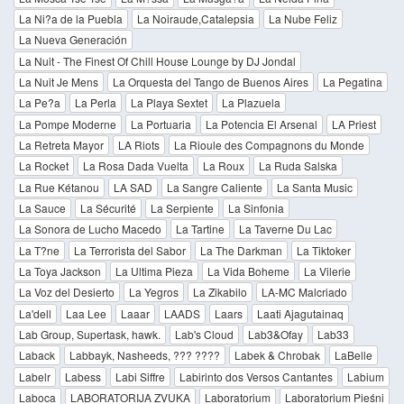
La Ni?a de la Puebla
La Noiraude,Catalepsia
La Nube Feliz
La Nueva Generación
La Nuit - The Finest Of Chill House Lounge by DJ Jondal
La Nuit Je Mens
La Orquesta del Tango de Buenos Aires
La Pegatina
La Pe?a
La Perla
La Playa Sextet
La Plazuela
La Pompe Moderne
La Portuaria
La Potencia El Arsenal
LA Priest
La Retreta Mayor
LA Riots
La Rioule des Compagnons du Monde
La Rocket
La Rosa Dada Vuelta
La Roux
La Ruda Salska
La Rue Kétanou
LA SAD
La Sangre Caliente
La Santa Music
La Sauce
La Sécurité
La Serpiente
La Sinfonia
La Sonora de Lucho Macedo
La Tartine
La Taverne Du Lac
La T?ne
La Terrorista del Sabor
La The Darkman
La Tiktoker
La Toya Jackson
La Ultima Pieza
La Vida Boheme
La Vilerie
La Voz del Desierto
La Yegros
La Zikabilo
LA-MC Malcriado
La'dell
Laa Lee
Laaar
LAADS
Laars
Laati Ajagutainaq
Lab Group, Supertask, hawk.
Lab's Cloud
Lab3&Ofay
Lab33
Laback
Labbayk, Nasheeds, ??? ????
Labek & Chrobak
LaBelle
Labelr
Labess
Labi Siffre
Labirinto dos Versos Cantantes
Labium
Laboca
LABORATORIJA ZVUKA
Laboratorium
Laboratorium Pieśni