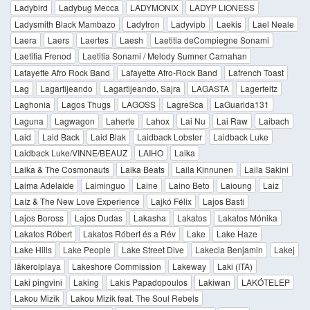
Ladybird
Ladybug Mecca
LADYMONIX
LADYP LIONESS
Ladysmith Black Mambazo
Ladytron
Ladyvipb
Laekis
Lael Neale
Laera
Laers
Laertes
Laesh
Laetitia deCompiegne Sonami
Laetitia Frenod
Laetitia Sonami / Melody Sumner Carnahan
Lafayette Afro Rock Band
Lafayette Afro-Rock Band
Lafrench Toast
Lag
Lagartijeando
Lagartijeando, Sajra
LAGASTA
Lagerfeltz
Laghonia
Lagos Thugs
LAGOSS
LagreSca
LaGuarida131
Laguna
Lagwagon
Laherte
Lahox
Lai Nu
Lai Raw
Laibach
Laid
Laid Back
Laid Blak
Laidback Lobster
Laidback Luke
Laidback Luke/VINNE/BEAUZ
LAIHO
Laika
Laika & The Cosmonauts
Laika Beats
Laila Kinnunen
Laila Sakini
Laima Adelaide
Laiminguo
Laine
Laino Beto
Laioung
Laiz
Laíz & The New Love Experience
Lajkó Félix
Lajos Basti
Lajos Boross
Lajos Dudas
Lakasha
Lakatos
Lakatos Mónika
Lakatos Róbert
Lakatos Róbert és a Rév
Lake
Lake Haze
Lake Hills
Lake People
Lake Street Dive
Lakecia Benjamin
Lakej
läkerolplaya
Lakeshore Commission
Lakeway
Laki (ITA)
Laki pingvini
Laking
Lakis Papadopoulos
Lakiwan
LAKÓTELEP
Lakou Mizik
Lakou Mizik feat. The Soul Rebels