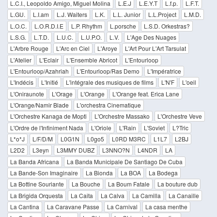
L.C.I., Leopoldo Amigo, Miguel Molina
L.E.J
L.E.Y.T
L.f.p.
L.F.T.
L.GU.
L.I.am
L.J. Waiters
L.K.
L.L. Junior
L.L.Project
L.M.D.
L.O.C.
L.O.R.D.I.E
L.P. Rhythm
L.porsche
L.S.D. Orkestras?
L.S.G.
L.T.D.
L.U.C.
L.U.P.O.
L.V.
L'Age Des Nuages
L'Arbre Rouge
L'Arc en Ciel
L'Aroye
L'Art Pour L'Art Tarsulat
L'Atelier
L'Eclair
L'Ensemble Abricot
L'Entourloop
L'Entourloop/Azahriah
L'Entourloop/Ras Demo
L'Impératrice
L'Indécis
L'Initié
L'intégrale des musiques de films
L'N'F
L'oeil
L'Oniraunote
L'Orage
L'Orange
L'Orange feat. Erica Lane
L'Orange/Namir Blade
L'orchestra Cinematique
L'Orchestre Kanaga de Mopti
L'Orchestre Massako
L'Orchestre Veve
L'Ordre de l'Infiniment Nada
L'Oriole
L'Rain
L'Soviet
L?Tric
L*o*J
L/F/D/M
L0G1N
L0go5
L0RD M3RC
L1L7
L2BJ
L2D2
L3eyn
L3MMY DUBZ
L3NNO?N
L4NDR
LA
La Banda Africana
La Banda Municipale De Santiago De Cuba
La Bande-Son Imaginaire
La Bionda
La BOA
La Bodega
La Bottine Souriante
La Bouche
La Boum Fatale
La bouture dub
La Brigida Orquesta
La Caita
La Calva
La Camilla
La Canaille
La Cantina
La Caravane Passe
La Carnival
La casa menthe