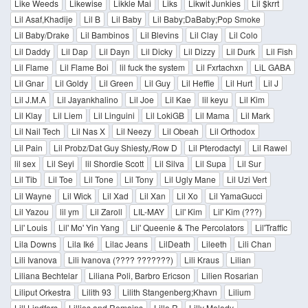
Like Weeds
Likewise
Likkle Mai
Liks
Likwit Junkies
Lil $krrt
Lil Asaf,Khadije
Lil B
Lil Baby
Lil Baby;DaBaby;Pop Smoke
Lil Baby/Drake
Lil Bambinos
Lil Blevins
Lil Clay
Lil Colo
Lil Daddy
Lil Dap
Lil Dayn
Lil Dicky
Lil Dizzy
Lil Durk
Lil Fish
Lil Flame
Lil Flame Boi
lil fuck the system
Lil Fxrtachxn
LiL GABA
Lil Gnar
Lil Goldy
Lil Green
Lil Guy
Lil Heffie
Lil Hurt
Lil J
Lil J.M.A
Lil Jayankhalino
Lil Joe
Lil Kae
lil keyu
Lil Kim
Lil Klay
Lil Liem
Lil Linguini
Lil LokiGB
Lil Mama
Lil Mark
Lil Nail Tech
Lil Nas X
Lil Neezy
Lil Obeah
Lil Orthodox
Lil Pain
Lil Probz/Dat Guy Shiesty,/Row D
Lil Pterodactyl
Lil Rawel
lil sex
Lil Seyi
lil Shordie Scott
Lil Silva
Lil Supa
Lil Sur
Lil Tib
Lil Toe
Lil Tone
Lil Tony
Lil Ugly Mane
Lil Uzi Vert
Lil Wayne
Lil Wick
Lil Xad
Lil Xan
Lil Xo
Lil YamaGucci
Lil Yazou
lil ym
Lil Zaroll
LIL-MAY
Lil' Kim
Lil' Kim (???)
Lil' Louis
Lil' Mo' Yin Yang
Lil' Queenie & The Percolators
Lil'Traffic
Lila Downs
Lila Iké
Lilac Jeans
LilDeath
Lileeth
Lili Chan
Lili Ivanova
Lili Ivanova (???? ???????)
Lili Kraus
Lilian
Liliana Bechtelar
Liliana Poli, Barbro Ericson
Lilien Rosarian
Liliput Orkestra
Lilith 93
Lilith Stangenberg;Khavn
Lilium
Lill Lindfors
Lillies and Remains
Lillo R
Lilly Melody