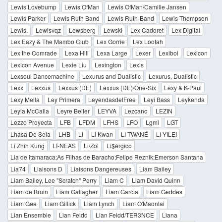
Lewis Lovebump
Lewis OfMan
Lewis OfMan/Camille Jansen
Lewis Parker
Lewis Ruth Band
Lewis Ruth-Band
Lewis Thompson
Lewis.
Lewisvqz
Lewsberg
Lewski
Lex Cadoret
Lex Digital
Lex Eazy & The Mambo Club
Lex Gorrie
Lex Loofah
Lex the Comrade
Lexa Hill
Lexa Large
Lexer
Lexiboi
Lexicon
Lexicon Avenue
Lexie Liu
Lexington
Lexis
Lexsoul Dancemachine
Lexurus and Dualistic
Lexurus, Dualistic
Lexx
Lexxus
Lexxus (DE)
Lexxus (DE)/One-Six
Lexy & K-Paul
Lexy Mella
Ley Primera
LeyendasdelFree
Leyi Bass
Leykenda
Leyla McCalla
Leyre Beiler
LEYVA
Lezcano
LEZIN
Lezzo Proyecta
LFB
LFDM
LFHS
LFO
Lgml
LGT
Lhasa De Sela
LHB
Li
Li Kwan
LI TWANÉ
LI YILEI
Li Zhih Kung
LÍ-NEAS
Li/Zol
Li$érgico
Lia de Itamaraca;As Filhas de Baracho;Felipe Reznik;Emerson Santana
Lia74
Liaisons D
Liaisons Dangereuses
Liam Bailey
Liam Bailey, Lee "Scratch" Perry
Liam C
Liam David Quinn
Liam de Bruin
Liam Gallagher
Liam Garcia
Liam Geddes
Liam Gee
Liam Gillick
Liam Lynch
Liam O'Maonlai
Lian Ensemble
Lian Feldd
Lian Feldd/TER3NCE
Liana