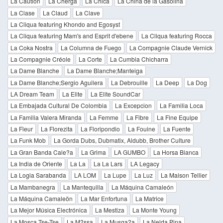
La Caution
La Cherga
La Chica
La China de la Gasolina
La Clase
La Claud
La Clave
La Cliqua featuring Khondo and Egosyst
La Cliqua featuring Mam's and Esprit d'ebene
La Cliqua featuring Rocca
La Coka Nostra
La Columna de Fuego
La Compagnie Claude Vernick
La Compagnie Créole
La Corte
La Cumbia Chicharra
La Dame Blanche
La Dame Blanche;Manteiga
La Dame Blanche;Sergio Aguilera
La Debrouille
La Deep
La Dog
LA Dream Team
La Elite
La Elite SoundCar
La Embajada Cultural De Colombia
La Excepcion
La Familia Loca
La Familia Valera Miranda
La Femme
La Fibre
La Fine Equipe
La Fleur
La Florezita
La Floripondio
La Fouine
La Fuente
La Funk Mob
La Gorda Dubs, Dubmatix, Aldubb, Brother Culture
La Gran Banda Cale?a
La Grima
LA GUMBO
La Horsa Bianca
La India de Oriente
La La
La La Lars
LA Legacy
La Logia Sarabanda
LA LOM
La Lupe
La Luz
La Maison Tellier
La Mambanegra
La Mantequilla
La Máquina Camaleón
La Máquina Camaleön
La Mar Enfortuna
La Matrice
La Mejor Música Electrónica
La Mestiza
La Monte Young
La Mosca Tse-Tse
La M?ssa
La Musga?a
La Nelda Pina