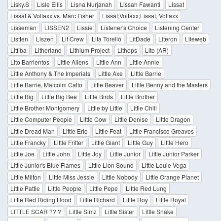
Lisky.S
Lisle Ellis
Lisna Nurjanah
Lissah Fawanti
Lissat
Lissat & Voltaxx vs. Marc Fisher
Lissat;Voltaxx;Lissat, Voltaxx
Lisseman
LISSEN2
Lissie
Listener's Choice
Listening Center
Listten
Liszen
Lit Crew
Lita Torelló
LitDade
Literon
Liteweb
Litfiba
Litherland
Lithium Project
Lithops
Lito (AR)
Lito Barrientos
Little Aliens
Little Ann
Little Annie
Little Anthony & The Imperials
Little Axe
Little Barrie
Little Barrie, Malcolm Catto
Little Beaver
Little Benny and the Masters
Little Big
Little Big Bee
Little Birds
Little Brother
Little Brother Montgomery
Little by Little
Little Chili
Little Computer People
Little Cow
Little Denise
Little Dragon
Little Dread Man
Little Eric
Little Feat
Little Francisco Greaves
Little Francky
Little Fritter
Little Giant
Little Guy
Little Hero
Little Joe
Little John
Little Joy
Little Junior
Little Junior Parker
Little Junior's Blue Flames
Little Lion Sound
Little Louie Vega
Little Milton
Little Miss Jessie
Little Nobody
Little Orange Planet
Little Pattie
Little People
Little Pepe
Little Red Lung
Little Red Riding Hood
Little Richard
Little Roy
Little Royal
LITTLE SCAR ?? ?
Little Simz
Little Sister
Little Snake