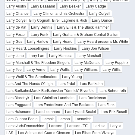
Larry Austin
Larry Baaaam!
Larry Beaker
Larry Cadge
Larry Chance
Larry Clinton and his Orchestra
Larry Coryell
Larry Coryell, Billy Cognah, Bireli Lagrene & Rich
Larry Dance
Larry de Kat
Larry Dennis
Larry Ellis & The Black Hammer
Larry Foster
Larry Funk
Larry Graham & Graham Central Station
Larry Gus
Larry Harlow
Larry Heard
Larry Heard presents Mr. White
Larry Heard, Loosefingers
Larry Hopkins
Larry Jon Wilson
Larry June
Larry Lan
Larry Manteca
Larry Marshall
Larry Marshall & The Freedom Singers
Larry McDonald
Larry Poppinz
Larry Tee
Larry Verne
Larry Wallis
Larry Williams
Larry Willis
Larry Wolff & The Streetbeaters
Larry Young
Lars And The Hands Of Light
Lars ?rdal
Lars Bartkuhn
Lars Bartkuhn/Marek Bartkuhn/Jan "Yannick" Elverfeld
Lars Behrenroth
Lars Blaschyk
Lars Christian Lundholm
Lars Danielsson
Lars Enggaard
Lars Frederiksen And The Bastards
Lars Funk
Lars Huismann
Lars Leonhard
Lars Lystedt Sextet
Lars-Erik Rosell
Lars-Gunnar Bodin
Larshit
Larson
Larsovitch
Larsovitch/Dramachine
Larsson
Larsson (ES)
Lartiste
Larytta
LAS
Las Ánimas del Cuarto Obscuro
Las Bibas From Vizcaya