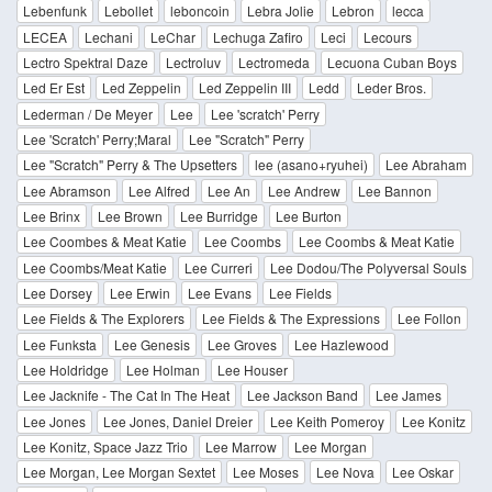
Lebenfunk
Lebollet
leboncoin
Lebra Jolie
Lebron
lecca
LECEA
Lechani
LeChar
Lechuga Zafiro
Leci
Lecours
Lectro Spektral Daze
Lectroluv
Lectromeda
Lecuona Cuban Boys
Led Er Est
Led Zeppelin
Led Zeppelin III
Ledd
Leder Bros.
Lederman / De Meyer
Lee
Lee 'scratch' Perry
Lee 'Scratch' Perry;Maral
Lee "Scratch" Perry
Lee "Scratch" Perry & The Upsetters
lee (asano+ryuhei)
Lee Abraham
Lee Abramson
Lee Alfred
Lee An
Lee Andrew
Lee Bannon
Lee Brinx
Lee Brown
Lee Burridge
Lee Burton
Lee Coombes & Meat Katie
Lee Coombs
Lee Coombs & Meat Katie
Lee Coombs/Meat Katie
Lee Curreri
Lee Dodou/The Polyversal Souls
Lee Dorsey
Lee Erwin
Lee Evans
Lee Fields
Lee Fields & The Explorers
Lee Fields & The Expressions
Lee Follon
Lee Funksta
Lee Genesis
Lee Groves
Lee Hazlewood
Lee Holdridge
Lee Holman
Lee Houser
Lee Jacknife - The Cat In The Heat
Lee Jackson Band
Lee James
Lee Jones
Lee Jones, Daniel Dreier
Lee Keith Pomeroy
Lee Konitz
Lee Konitz, Space Jazz Trio
Lee Marrow
Lee Morgan
Lee Morgan, Lee Morgan Sextet
Lee Moses
Lee Nova
Lee Oskar