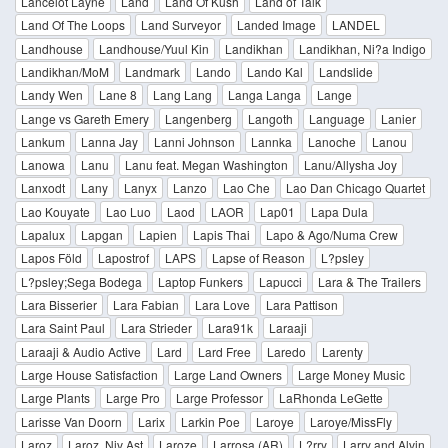
Lancelot Layne
Land
Land Of Kush
Land of Talk
Land Of The Loops
Land Surveyor
Landed Image
LANDEL
Landhouse
Landhouse/Yuul Kin
Landikhan
Landikhan, Ni?a Indigo
Landikhan/MoM
Landmark
Lando
Lando Kal
Landslide
Landy Wen
Lane 8
Lang Lang
Langa Langa
Lange
Lange vs Gareth Emery
Langenberg
Langoth
Language
Lanier
Lankum
Lanna Jay
Lanni Johnson
Lannka
Lanoche
Lanou
Lanowa
Lanu
Lanu feat. Megan Washington
Lanu/Allysha Joy
Lanxodt
Lany
Lanyx
Lanzo
Lao Che
Lao Dan Chicago Quartet
Lao Kouyate
Lao Luo
Laod
LAOR
Lap01
Lapa Dula
Lapalux
Lapgan
Lapien
Lapis Thai
Lapo & Ago/Numa Crew
Lapos Föld
Lapostrof
LAPS
Lapse of Reason
L?psley
L?psley;Sega Bodega
Laptop Funkers
Lapucci
Lara & The Trailers
Lara Bisserier
Lara Fabian
Lara Love
Lara Pattison
Lara Saint Paul
Lara Strieder
Lara91k
Laraaji
Laraaji & Audio Active
Lard
Lard Free
Laredo
Larenty
Large House Satisfaction
Large Land Owners
Large Money Music
Large Plants
Large Pro
Large Professor
LaRhonda LeGette
Larisse Van Doorn
Larix
Larkin Poe
Laroye
Laroye/MissFly
Laroz
Laroz, Niv Ast
Laroze
Larrosa (AR)
L?rry
Larry and Alvin