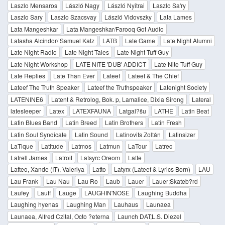
Laszlo Mensaros
László Nagy
László Nyitrai
Laszlo Sa'ry
Laszlo Sary
Laszlo Szacsvay
László Vidovszky
Lata Lames
Lata Mangeshkar
Lata Mangeshkar/Farooq Got Audio
Latasha Alcindor/ Samuel Katz
LATB
Late Game
Late Night Alumni
Late Night Radio
Late Night Tales
Late Night Tuff Guy
Late Night Workshop
LATE NITE 'DUB' ADDICT
Late Nite Tuff Guy
Late Replies
Late Than Ever
Lateef
Lateef & The Chief
Lateef The Truth Speaker
Lateef the Truthspeaker
Latenight Society
LATENINE6
Latent & Retrolog, Bok. p, Lamalice, Dixia Sirong
Lateral
latesleeper
Latex
LATEXFAUNA
Latgal?šu
LATHE
Latin Beat
Latin Blues Band
Latin Breed
Latin Brothers
Latin Fresh
Latin Soul Syndicate
Latin Sound
Latinovits Zoltán
Latinsizer
LaTique
Latitude
Latmos
Latmun
LaTour
Latrec
Latrell James
Latroit
Latsyrc Oreom
Latte
Latteo, Xande (IT), Valeriya
Latto
Latyrx (Lateef & Lyrics Born)
LAU
Lau Frank
Lau Nau
Lau Ro
Laub
Lauer
Lauer;Skateb?rd
Laufey
Lauff
Lauge
LAUGHIN'NOSE
Laughing Buddha
Laughing hyenas
Laughing Man
Lauhaus
Launaea
Launaea, Alfred Czital, Octo ?eterna
Launch DAT;L.S. Diezel