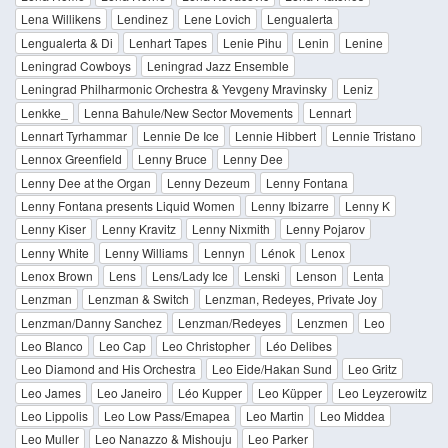
Lena Willikens
Lendinez
Lene Lovich
Lengualerta
Lengualerta & Di
Lenhart Tapes
Lenie Pihu
Lenin
Lenine
Leningrad Cowboys
Leningrad Jazz Ensemble
Leningrad Philharmonic Orchestra & Yevgeny Mravinsky
Leniz
Lenkke_
Lenna Bahule/New Sector Movements
Lennart
Lennart Tyrhammar
Lennie De Ice
Lennie Hibbert
Lennie Tristano
Lennox Greenfield
Lenny Bruce
Lenny Dee
Lenny Dee at the Organ
Lenny Dezeum
Lenny Fontana
Lenny Fontana presents Liquid Women
Lenny Ibizarre
Lenny K
Lenny Kiser
Lenny Kravitz
Lenny Nixmith
Lenny Pojarov
Lenny White
Lenny Williams
Lennyn
Lénok
Lenox
Lenox Brown
Lens
Lens/Lady Ice
Lenski
Lenson
Lenta
Lenzman
Lenzman & Switch
Lenzman, Redeyes, Private Joy
Lenzman/Danny Sanchez
Lenzman/Redeyes
Lenzmen
Leo
Leo Blanco
Leo Cap
Leo Christopher
Léo Delibes
Leo Diamond and His Orchestra
Leo Eide/Hakan Sund
Leo Gritz
Leo James
Leo Janeiro
Léo Kupper
Leo Küpper
Leo Leyzerowitz
Leo Lippolis
Leo Low Pass/Emapea
Leo Martin
Leo Middea
Leo Muller
Leo Nanazzo & Mishouju
Leo Parker