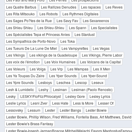
Les Quatre Barbus
Les Rallizes Denudes
Les rapaces
Les Reves
Les Rita Mitsouko
Les Robots
Les Rythmes Digitales
Les Sages Po?tes de la Rue
Les Savy Fav
Les Sexareenos
Les Shleu Shleu
Les Shleu-Shleu
Les Spann
Les Specialistes
Les Spécialistes Tepa et Princess Anies
Les Stardust
Les Sympathics de Porto-Novo
Les Toka
Les Tueurs De La Lune De Miel
Les Vampyrettes
Les Vegas
Les Vikings
Les vikings de la Guadeloupe
Les Vikings, Pierre Labor
Les voix de l'émotion
Les Voix Humaines
Les Volcans de la Capital
Les Voleurs
Les Volga
Les Vrp
Les Wampas
Les X Men
Les Ya Toupas Du Zaire
Les Yper Sounds
Les Yper-Sound
Les Ypre Sounds
Lesboys
Leschea
Lescop
Leseux
Lesh & Lumidelic
Leshy
Lesiman
Lesiman (Paolo Renosto)
Lesky
LESKY/FloFilz/Phlocalyst
Lesley Gore
Lesley Lyrics
Leslie Lyrics
Lesni Zver
Less Hate
Less Is More
Lesser Of
Lessovsky
Lessum
Lester
Lester Bangs
Lester Bowie
Lester Bowie, Phillip Wilson, Fred Williams, Fontella Bass, Art Matthews, Davi
Lester Bowie's Brass Fantasy
Lester BowieJoseph JarmanRoscoe MitchellMalachi Favors MaghostusFamo