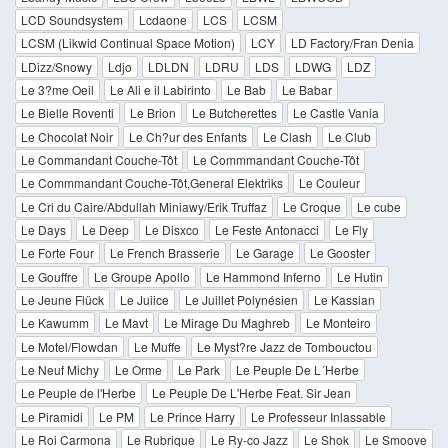
LCD Soundsystem
Lcdaone
LCS
LCSM
LCSM (Likwid Continual Space Motion)
LCY
LD Factory/Fran Denia
LDizz/Snowy
Ldjo
LDLDN
LDRU
LDS
LDWG
LDZ
Le 3?me Oeil
Le Ali e il Labirinto
Le Bab
Le Babar
Le Bielle Roventi
Le Brion
Le Butcherettes
Le Castle Vania
Le Chocolat Noir
Le Ch?ur des Enfants
Le Clash
Le Club
Le Commandant Couche-Tôt
Le Commmandant Couche-Tôt
Le Commmandant Couche-Tôt,General Elektriks
Le Couleur
Le Cri du Caire/Abdullah Miniawy/Erik Truffaz
Le Croque
Le cube
Le Days
Le Deep
Le Disxco
Le Feste Antonacci
Le Fly
Le Forte Four
Le French Brasserie
Le Garage
Le Gooster
Le Gouffre
Le Groupe Apollo
Le Hammond Inferno
Le Hutin
Le Jeune Flück
Le Juiice
Le Juillet Polynésien
Le Kassian
Le Kawumm
Le Mavt
Le Mirage Du Maghreb
Le Monteiro
Le Motel/Flowdan
Le Muffe
Le Myst?re Jazz de Tombouctou
Le Neuf Michy
Le Orme
Le Park
Le Peuple De L´Herbe
Le Peuple de l'Herbe
Le Peuple De L'Herbe Feat. Sir Jean
Le Piramidi
Le PM
Le Prince Harry
Le Professeur Inlassable
Le Roi Carmona
Le Rubrique
Le Ry-co Jazz
Le Shok
Le Smoove