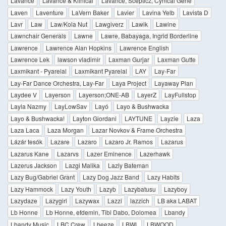
Lavance
Lavance & Klinical
Lavance, Scepticz, Cynical Gene
Laven
Laventure
LaVern Baker
Lavier
Lavina Yelb
Lavista D
Lavr
Law
Law/Kola Nut
Lawgiverz
Lawik
Lawine
Lawnchair Generals
Lawne
Lawre, Babayaga, Ingrid Borderline
Lawrence
Lawrence Alan Hopkins
Lawrence English
Lawrence Lek
lawson vladimir
Laxman Gurjar
Laxman Gutte
Laxmikant - Pyarelal
Laxmikant Pyarelal
LAY
Lay-Far
Lay-Far Dance Orchestra, Lay-Far
Laya Project
Layaway Plan
Laydee V
Layerson
Layerson;ONE-AB
LayerZ
LayFullstop
Layla Nazmy
LayLowSav
Layó
Layo & Bushwacka
Layo & Bushwacka!
Layton Giordani
LAYTUNE
Layzie
Laza
Laza Laca
Laza Morgan
Lazar Novkov & Frame Orchestra
Lázár tesók
Lazare
Lazaro
Lazaro Jr. Ramos
Lazarus
Lazarus Kane
Lazarvs
Lazer Eminence
Lazerhawk
Lazerus Jackson
Lazgi Malika
Lazly Bateman
Lazy Bug/Gabriel Grant
Lazy Dog Jazz Band
Lazy Habits
Lazy Hammock
Lazy Youth
Lazyb
Lazybatusu
Lazyboy
Lazydaze
Lazygirl
Lazywax
Lazzi
lazzich
LB aka LABAT
Lb Honne
Lb Honne, efdemin, Tibi Dabo, Dolomea
Lbandy
Lbandy Music
LBC Crew
Lbeeze
LBWL
LBWOOD