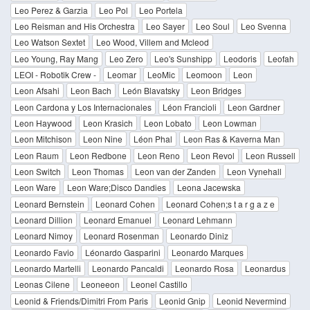
Leo Perez & Garzia
Leo Pol
Leo Portela
Leo Reisman and His Orchestra
Leo Sayer
Leo Soul
Leo Svenna
Leo Watson Sextet
Leo Wood, Villem and Mcleod
Leo Young, Ray Mang
Leo Zero
Leo's Sunshipp
Leodoris
Leofah
LEOI - Robotik Crew -
Leomar
LeoMic
Leomoon
Leon
Leon Afsahi
Leon Bach
León Blavatsky
Leon Bridges
Leon Cardona y Los Internacionales
Léon Francioli
Leon Gardner
Leon Haywood
Leon Krasich
Leon Lobato
Leon Lowman
Leon Mitchison
Leon Nine
Léon Phal
Leon Ras & Kaverna Man
Leon Raum
Leon Redbone
Leon Reno
Leon Revol
Leon Russell
Leon Switch
Leon Thomas
Leon van der Zanden
Leon Vynehall
Leon Ware
Leon Ware;Disco Dandies
Leona Jacewska
Leonard Bernstein
Leonard Cohen
Leonard Cohen;s t a r g a z e
Leonard Dillion
Leonard Emanuel
Leonard Lehmann
Leonard Nimoy
Leonard Rosenman
Leonardo Diniz
Leonardo Favio
Léonardo Gasparini
Leonardo Marques
Leonardo Martelli
Leonardo Pancaldi
Leonardo Rosa
Leonardus
Leonas Cilene
Leoneeon
Leonel Castillo
Leonid & Friends/Dimitri From Paris
Leonid Gnip
Leonid Nevermind