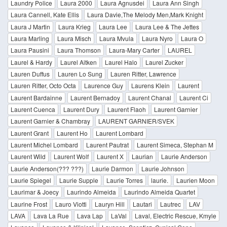
Laundry Police
Laura 2000
Laura Agnusdei
Laura Ann Singh
Laura Cannell, Kate Ellis
Laura Davie,The Melody Men,Mark Knight
Laura J Martin
Laura Krieg
Laura Lee
Laura Lee & The Jettes
Laura Marling
Laura Misch
Laura Mvula
Laura Nyro
Laura O
Laura Pausini
Laura Thomson
Laura-Mary Carter
LAUREL
Laurel & Hardy
Laurel Aitken
Laurel Halo
Laurel Zucker
Lauren Duffus
Lauren Lo Sung
Lauren Ritter, Lawrence
Lauren Ritter, Octo Octa
Laurence Guy
Laurens Klein
Laurent
Laurent Bardainne
Laurent Bernadoy
Laurent Chanal
Laurent Ci
Laurent Cuenca
Laurent Dury
Laurent Flaoh
Laurent Garnier
Laurent Garnier & Chambray
LAURENT GARNIER/SVEK
Laurent Grant
Laurent Ho
Laurent Lombard
Laurent Michel Lombard
Laurent Pautrat
Laurent Simeca, Stephan M
Laurent Wild
Laurent Wolf
Laurent X
Laurian
Laurie Anderson
Laurie Anderson(??? ???)
Laurie Darmon
Laurie Johnson
Laurie Spiegel
Laurie Supple
Laurie Torres
laurie.
Laurien Moon
Laurimar & Joecy
Laurindo Almeida
Laurindo Almeida Quartet
Laurine Frost
Lauro Viotti
Lauryn Hill
Lautari
Lautrec
LAV
LAVA
Lava La Rue
Lava Lap
LaVal
Laval, Electric Rescue, Kmyle