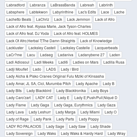
Labradford
Labranza
LaBrassBanda
Labreah
Labrinth
Labsphere
Labtekwon
Labyrinthine
Lac's Edits
Lace
Lache
Lachetto Beats
LaChriz
Lack
Lack Jemmon
Lack of Afro
Lack of Afro feat. Alyssa Marie, Jack Tyson-Charles
Lack of Afro feat. DJ Yoda
Lack of Afro feat. HOLMES
Lack Of Afro;Herbal T;The Damn Straights
Lack of Knowledge
Lackluster
Lacksley Castell
Lacksley Castelle
Lacquerbeats
LaCr?me
Lacu
Ladaeg
Ladaniva
Ladanybene 27
Laden
Ladi Adiosoul
Ladi Meeks
Ladi6
Ladies on Mars
Ladilla Rusa
Ladji Mouflet
Lado
LADS
Lady / Bird
Lady Aicha & Pisko Cranes Original Fulu Mziki of Kinsasha
Lady Amar, JL SA, Cici, Murumba Pitch
Lady Apache
Lady B
Lady Bits
Lady Blackbird
Lady Blacktronika
Lady Boys
Lady Caro'zart
LADY CAT
Lady E
Lady E;Push/Pull;Niqué D
Lady Flame
Lady Gaga
Lady Gaga, Eurythmics
Lady Gaza
Lady Lava
Lady Leshurr
Lady Marga
Lady Miami
Lady O
Lady of Rage
Lady Pank
Lady Parts
Lady Poppy
LADY RO PALACIOS
Lady Sage
Lady Saw
Lady Shade
Lady Sovereign
Lady Waks
Lady Waks & Hardy Hard
Lady Wray