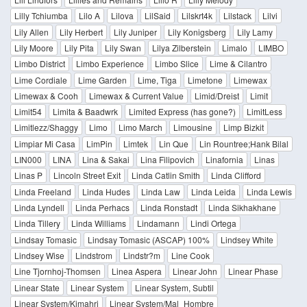
Lilly Tchiumba
Lilo A
Lilova
LilSaid
Lilskrt4k
Lilstack
Lilvi
Lily Allen
Lily Herbert
Lily Juniper
Lily Konigsberg
Lily Lamy
Lily Moore
Lily Pita
Lily Swan
Lilya Zilberstein
Limalo
LIMBO
Limbo District
Limbo Experience
Limbo Slice
Lime & Cilantro
Lime Cordiale
Lime Garden
Lime, Tiga
Limetone
Limewax
Limewax & Cooh
Limewax & Current Value
Limid/Dreist
Limit
Limit54
Limita & Baadwrk
Limited Express (has gone?)
LimitLess
Limitlezz/Shaggy
Limo
Limo March
Limousine
Limp Bizkit
Limpiar Mi Casa
LimPin
Limtek
Lin Que
Lin Rountree;Hank Bilal
LIN000
LINA
Lina & Sakai
Lina Filipovich
Linafornia
Linas
Linas P
Lincoln Street Exit
Linda Catlin Smith
Linda Clifford
Linda Freeland
Linda Hudes
Linda Law
Linda Leida
Linda Lewis
Linda Lyndell
Linda Perhacs
Linda Ronstadt
Linda Sikhakhane
Linda Tillery
Linda Williams
Lindamann
Lindi Ortega
Lindsay Tomasic
Lindsay Tomasic (ASCAP) 100%
Lindsey White
Lindsey Wise
Lindstrom
Lindstr?m
Line Cook
Line Tjornhoj-Thomsen
Linea Aspera
Linear John
Linear Phase
Linear State
Linear System
Linear System, Subtil
Linear System/Kimahri
Linear System/Mal_Hombre