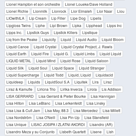
Lionel Hampton et son orchestre
Lionel Loueke/Dave Holland
Lionel Richie
Lionmilk
Lionrock
Lior Elmaleh
Lior Naar
Liou
LIOwithILA
Lip Cream
Lip Filler
Lipe Dog
Lipelis
Lipgloss Twins
Liphe
Lipi Brown
Lipka
Lipphead
Lipps Inc
Lipps Inc.
Lipstick Guys
Lipstick Killers
Lipstique
Liq from the Peake
Liquicity
Liquid
Liquid Audio
Liquid Bloom
Liquid Canoe
Liquid Crystal
Liquid Crystal Project, J. Rawls
Liquid Earth
Liquid Fire
Liquid G.
Liquid Limbs
Liquid Liquid
LIQUID METAL
Liquid Mind
Liquid Rose
Liquid Saloon
Liquid Silk
Liquid Soul
Liquid Space
Liquid Stranger
Liquid Supercharge
Liquid Todd
Liquid, Liquid
Liquidacid
Liquideep
Liquids
LiquidSoul S.A
Liquitek
Lira
Liraz
Liraz & Kamufle
Liricna Trio
Lirika Inverza
Lirola
Lis Addison
LISA GERRARD
Lisa Gerrard & Pieter Bourke
Lisa Hannigan
Lisa Hilton
Lisa LeBlanc
Lisa Lerkenfeldt
Lisa Linsky
Lisa Lisa & Cult Jam
Lisa May, 88.3
Lisa Mercedez
Lisa Millett
Lisa Nordström
Lisa O'Neill
Lisa Pin-Up
Lisa Stansfield
Lisa Unique
LISAC JOSIPA I ZLATNI AKORDI
Lisandro (AR)
Lisandro Meza y su Conjunto
Lisbeth Quartett
Lisene
Lish