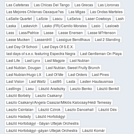
Las Cafeteras
Las Chicas Del Tango
Las Grecas
Las Lloronas
Las Mejores Chilenas Oaxaque?as
Las Migas
Las Ondas Marteles
LaSalle Quartet
LaScie
Lascu
LaSelva
Laser Cowboys
Lash
Laska
Laskevich
Lasko (FR)/Camilo Morales
Laslo
Laslowb
Lass
Lass/Patrice
Lasse
Lasse Enersen
Lasse M?rtenson
Lasse Mucken
Lasserdrill
Lassigue Bendthaus
Last 2 Standing
Last Day Of School
Last Days Of S.E.X.
last days of s.e.x. featuring Espectra Negra
Last Gentleman On Playa
Last Life
Last Lynx
Last Magpie
Last Nubian
Last Nubian, Dougan
Last Nubian, Sweet Fruity Brunch
Last Nubian/Hugo LX
Last Of Me
Last Orders
Last Pines
Last Vision
Last Waltz
Last95
Lasta
Lasten Hautausmaa
Lastlings
Lasu
László Aradszky
Laszlo Benko
László Benkő
László Borbély
Laszlo Csakanyi
Laszlo Csakanyi/Angela Csaszar/Miklós Kalocsay/Hédi Temessy
Laszlo Csintalan
László Czirok
Laszlo Dancehall
László Dés
Laszlo Hadady
László Hortobágyi
László Hortobágyi - Gáyan Uttejak Orchestra
László Hortobágyi--gáyan Uttejak Orchestra
László Komár