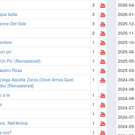
3
2026-04
ue bella
3
2026-01
zone Del Sole
3
2025-12
2
2025-11
tembre
1
2025-10
un po'
1
2025-06
 Un Po' (Remastered)
1
2025-05
Nastro Rosa
1
2025-03
lega Aquella Zarza (Dove Arriva Quel
1
2024-09
lio) [Remastered]
2024-08
 a te
1
2024-08
ro
1
2024-07
1
2024-07
re, Nell'Anima
1
2024-05
a cos?
1