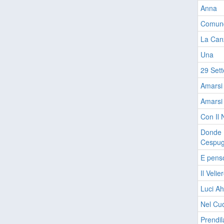
Anna
Comunq
La Can
Una
29 Set
Amarsi 
Amarsi
Con Il 
Donde L
Cespug
E penso
Il Velie
Luci Ah
Nel Cuo
Prendil