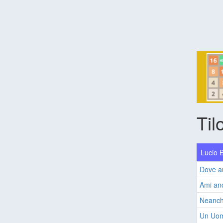
Til
Lucio B
Dove ar
Ami anc
Neanch
Un Uom