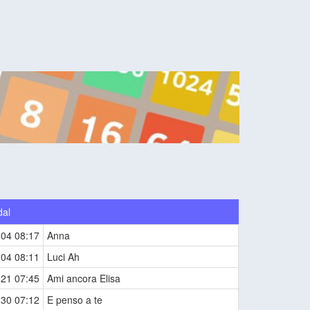
dal
-04 08:17
Anna
-04 08:11
Luci Ah
-21 07:45
Ami ancora Elisa
-30 07:12
E penso a te