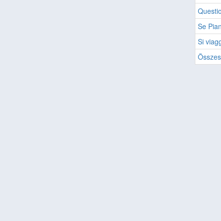
Questio
Se Pian
Si viag
Összes