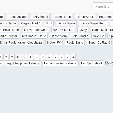
ro
Rádió 88 Top
Aktív Rádió
Alpha Rádió
Rádió Antritt
Bajai Rád
mpus Rádió
Cegléd Rádió
Cool
Dance Wave
Dance Wave Retro
ove Pécs Rádió
I Love Pécs Cafe
RADIO INSIDE
Jazzy
Rádió Most - K
ádió - Mixfall
Mix Rádió - Retro
Rádió Mora
Petőfi Rádió
Next FM
Op
Sirius Rádió Kiskunfélegyháza
Sláger FM
Rádió Smile
Super DJ Rádió
O
P
Q
R
S
T
U
V
W
X
Y
Z
#
Össz
al
Legtöbbet játszott előadó
Legtöbb számos előadó
Legújabb dalok