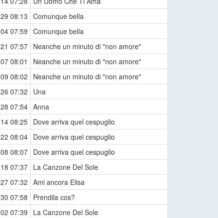
-14 07:28
Un Uomo Che Ti Ama
-29 08:13
Comunque bella
-04 07:59
Comunque bella
-21 07:57
Neanche un minuto di "non amore"
-07 08:01
Neanche un minuto di "non amore"
-09 08:02
Neanche un minuto di "non amore"
-26 07:32
Una
-28 07:54
Anna
-14 08:25
Dove arriva quel cespuglio
-22 08:04
Dove arriva quel cespuglio
-08 08:07
Dove arriva quel cespuglio
-18 07:37
La Canzone Del Sole
-27 07:32
Ami ancora Elisa
-30 07:58
Prendila cos?
-02 07:39
La Canzone Del Sole