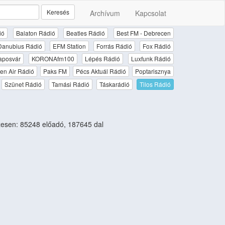
Keresés
Archívum
Kapcsolat
ió
Balaton Rádió
Beatles Rádió
Best FM - Debrecen
Danubius Rádió
EFM Station
Forrás Rádió
Fox Rádió
aposvár
KORONAfm100
Lépés Rádió
Luxfunk Rádió
en Air Rádió
Paks FM
Pécs Aktuál Rádió
Poptarisznya
Szünet Rádió
Tamási Rádió
Táskarádió
Tilos Rádió
esen: 85248 előadó, 187645 dal