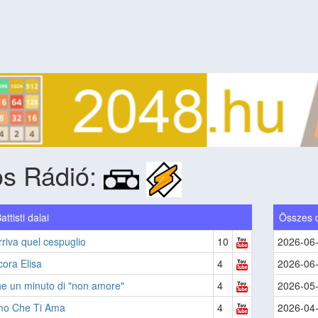
os Rádió:
attisti dalai
Összes 
riva quel cespuglio
10
2026-06
ora Elisa
4
2026-06
e un minuto di "non amore"
4
2026-05
o Che Ti Ama
4
2026-04