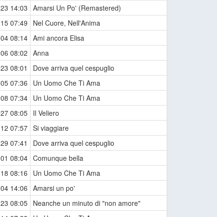
-23 14:03
Amarsi Un Po' (Remastered)
-15 07:49
Nel Cuore, Nell'Anima
-04 08:14
Ami ancora Elisa
-06 08:02
Anna
-23 08:01
Dove arriva quel cespuglio
-05 07:36
Un Uomo Che Ti Ama
-08 07:34
Un Uomo Che Ti Ama
-27 08:05
Il Veliero
-12 07:57
Si viaggiare
-29 07:41
Dove arriva quel cespuglio
-01 08:04
Comunque bella
-18 08:16
Un Uomo Che Ti Ama
-04 14:06
Amarsi un po'
-23 08:05
Neanche un minuto di "non amore"