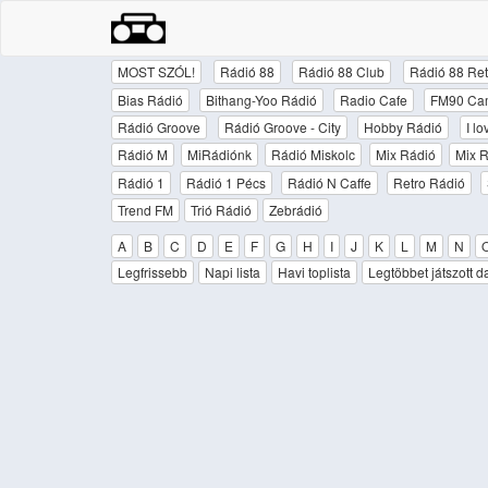
MOST SZÓL!
Rádió 88
Rádió 88 Club
Rádió 88 Ret
Bias Rádió
Bithang-Yoo Rádió
Radio Cafe
FM90 Ca
Rádió Groove
Rádió Groove - City
Hobby Rádió
I l
Rádió M
MiRádiónk
Rádió Miskolc
Mix Rádió
Mix R
Rádió 1
Rádió 1 Pécs
Rádió N Caffe
Retro Rádió
Trend FM
Trió Rádió
Zebrádió
A
B
C
D
E
F
G
H
I
J
K
L
M
N
Legfrissebb
Napi lista
Havi toplista
Legtöbbet játszott d