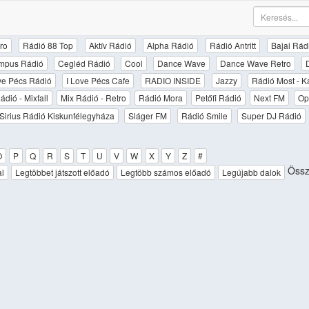
ro
Rádió 88 Top
Aktív Rádió
Alpha Rádió
Rádió Antritt
Bajai Rád
mpus Rádió
Cegléd Rádió
Cool
Dance Wave
Dance Wave Retro
ove Pécs Rádió
I Love Pécs Cafe
RADIO INSIDE
Jazzy
Rádió Most - K
ádió - Mixfall
Mix Rádió - Retro
Rádió Mora
Petőfi Rádió
Next FM
Op
Sirius Rádió Kiskunfélegyháza
Sláger FM
Rádió Smile
Super DJ Rádió
O
P
Q
R
S
T
U
V
W
X
Y
Z
#
Össz
al
Legtöbbet játszott előadó
Legtöbb számos előadó
Legújabb dalok