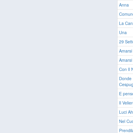
Anna
Comunq
La Can
Una
29 Set
Amarsi 
Amarsi
Con Il 
Donde L
Cespug
E penso
Il Velie
Luci Ah
Nel Cuo
Prendil