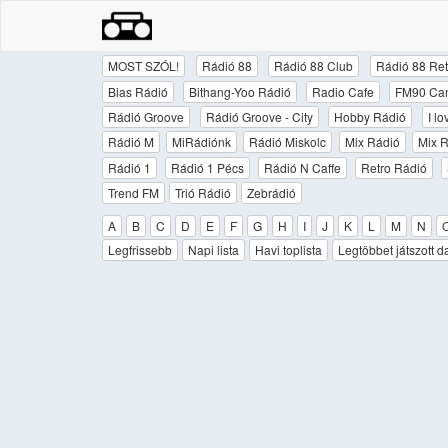
MOST SZÓL!
Rádió 88
Rádió 88 Club
Rádió 88 Ret
Bias Rádió
Bithang-Yoo Rádió
Radio Cafe
FM90 Ca
Rádió Groove
Rádió Groove - City
Hobby Rádió
I l
Rádió M
MiRádiónk
Rádió Miskolc
Mix Rádió
Mix R
Rádió 1
Rádió 1 Pécs
Rádió N Caffe
Retro Rádió
Trend FM
Trió Rádió
Zebrádió
A
B
C
D
E
F
G
H
I
J
K
L
M
N
Legfrissebb
Napi lista
Havi toplista
Legtöbbet játszott d