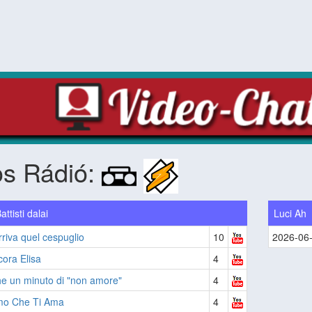
os Rádió:
attisti dalai
Luci Ah
riva quel cespuglio
10
2026-06
ora Elisa
4
e un minuto di "non amore"
4
o Che Ti Ama
4