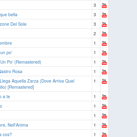
3
ue bella
3
zone Del Sole
3
2
tembre
1
un po'
1
 Un Po' (Remastered)
1
Nastro Rosa
1
lega Aquella Zarza (Dove Arriva Quel
1
lio) [Remastered]
 a te
1
ro
1
1
re, Nell'Anima
1
a cos?
1