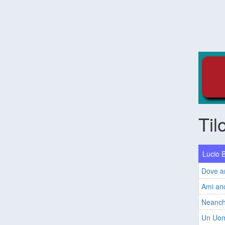
Til
Lucio B
Dove ar
Ami anc
Neanch
Un Uom