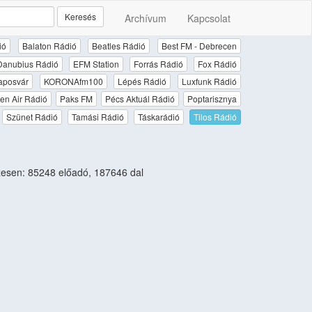
Keresés
Archívum
Kapcsolat
ió
Balaton Rádió
Beatles Rádió
Best FM - Debrecen
Danubius Rádió
EFM Station
Forrás Rádió
Fox Rádió
aposvár
KORONAfm100
Lépés Rádió
Luxfunk Rádió
en Air Rádió
Paks FM
Pécs Aktuál Rádió
Poptarisznya
Szünet Rádió
Tamási Rádió
Táskarádió
Tilos Rádió
esen: 85248 előadó, 187646 dal