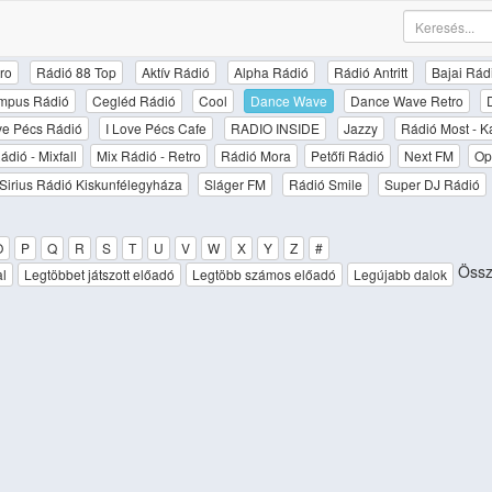
ro
Rádió 88 Top
Aktív Rádió
Alpha Rádió
Rádió Antritt
Bajai Rád
mpus Rádió
Cegléd Rádió
Cool
Dance Wave
Dance Wave Retro
ove Pécs Rádió
I Love Pécs Cafe
RADIO INSIDE
Jazzy
Rádió Most - K
ádió - Mixfall
Mix Rádió - Retro
Rádió Mora
Petőfi Rádió
Next FM
Op
Sirius Rádió Kiskunfélegyháza
Sláger FM
Rádió Smile
Super DJ Rádió
O
P
Q
R
S
T
U
V
W
X
Y
Z
#
Össze
al
Legtöbbet játszott előadó
Legtöbb számos előadó
Legújabb dalok