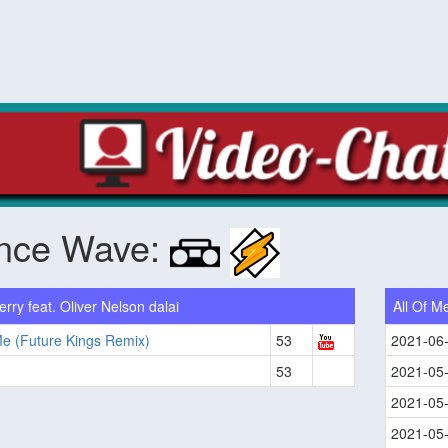
nce Wave:
rry feat. Oliver Nelson dalai
All Of M
Me (Future Kings Remix)
53
2021-06
53
2021-05
2021-05
2021-05