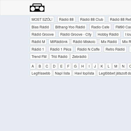
MOST SZÓL!
Rádió 88
Rádió 88 Club
Rádió 88 Ret
Bias Rádió
Bithang-Yoo Rádió
Radio Cafe
FM90 Ca
Rádió Groove
Rádió Groove - City
Hobby Rádió
I l
Rádió M
MiRádiónk
Rádió Miskolc
Mix Rádió
Mix R
Rádió 1
Rádió 1 Pécs
Rádió N Caffe
Retro Rádió
Trend FM
Trió Rádió
Zebrádió
A
B
C
D
E
F
G
H
I
J
K
L
M
N
Legfrissebb
Napi lista
Havi toplista
Legtöbbet játszott d