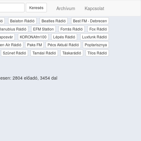
Keresés
Archívum
Kapcsolat
ió
Balaton Rádió
Beatles Rádió
Best FM - Debrecen
Danubius Rádió
EFM Station
Forrás Rádió
Fox Rádió
aposvár
KORONAfm100
Lépés Rádió
Luxfunk Rádió
en Air Rádió
Paks FM
Pécs Aktuál Rádió
Poptarisznya
Szünet Rádió
Tamási Rádió
Táskarádió
Tilos Rádió
sen: 2804 előadó, 3454 dal