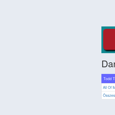
Da
Todd Te
All Of 
Összes