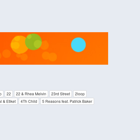
o
22
22 & Rhea Melvin
23rd Street
2loop
l & Etiket
4Th Child
5 Reasons feat. Patrick Baker