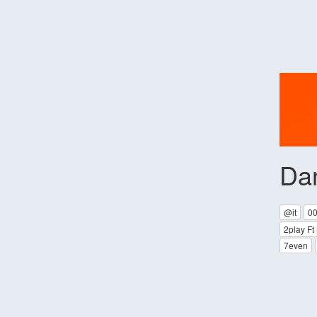
Da
@it
0
2play Ft
7even