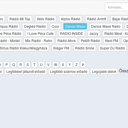
ro
Rádió 88 Top
Aktív Rádió
Alpha Rádió
Rádió Antritt
Bajai Rád
mpus Rádió
Cegléd Rádió
Cool
Dance Wave
Dance Wave Retro
ove Pécs Rádió
I Love Pécs Cafe
RADIO INSIDE
Jazzy
Rádió Most - K
ádió - Mixfall
Mix Rádió - Retro
Rádió Mora
Petőfi Rádió
Next FM
Op
Sirius Rádió Kiskunfélegyháza
Sláger FM
Rádió Smile
Super DJ Rádió
O
P
Q
R
S
T
U
V
W
X
Y
Z
#
Össze
al
Legtöbbet játszott előadó
Legtöbb számos előadó
Legújabb dalok