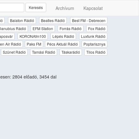
Keresés
Archívum
Kapcsolat
ió
Balaton Rádió
Beatles Rádió
Best FM - Debrecen
Danubius Rádió
EFM Station
Forrás Rádió
Fox Rádió
aposvár
KORONAfm100
Lépés Rádió
Luxfunk Rádió
en Air Rádió
Paks FM
Pécs Aktuál Rádió
Poptarisznya
Szünet Rádió
Tamási Rádió
Táskarádió
Tilos Rádió
sen: 2804 előadó, 3454 dal