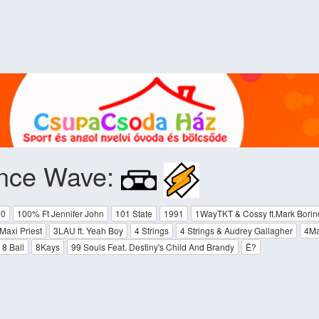
nce Wave:
00
100% Ft Jennifer John
101 State
1991
1WayTKT & Cossy ft.Mark Borin
 Maxi Priest
3LAU ft. Yeah Boy
4 Strings
4 Strings & Audrey Gallagher
4Ma
8 Ball
8Kays
99 Souls Feat. Destiny's Child And Brandy
Ë?