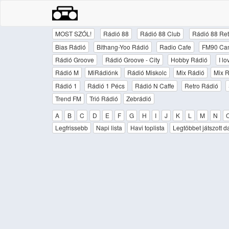
MOST SZÓL!
Rádió 88
Rádió 88 Club
Rádió 88 Ret
Bias Rádió
Bithang-Yoo Rádió
Radio Cafe
FM90 Ca
Rádió Groove
Rádió Groove - City
Hobby Rádió
I l
Rádió M
MiRádiónk
Rádió Miskolc
Mix Rádió
Mix R
Rádió 1
Rádió 1 Pécs
Rádió N Caffe
Retro Rádió
Trend FM
Trió Rádió
Zebrádió
A
B
C
D
E
F
G
H
I
J
K
L
M
N
Legfrissebb
Napi lista
Havi toplista
Legtöbbet játszott d