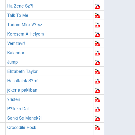
Ha Zene Sz?l
Talk To Me
Tudom Mire V?rsz
Keresem A Helyem
Vemzavr!
Kalandor
Jump
Elizabeth Taylor
Hallottalak S?rni
joker a pakliban
?risten
P?linka Dal
Senki Se Menek?l
Crocodile Rock