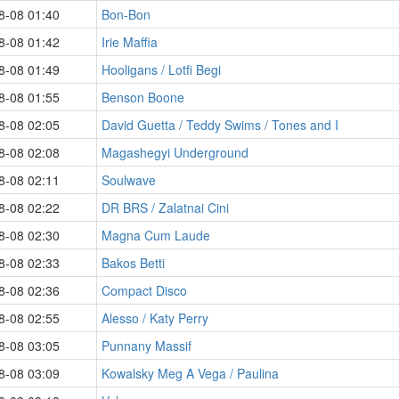
8-08 01:40
Bon-Bon
8-08 01:42
Irie Maffia
8-08 01:49
Hooligans / Lotfi Begi
8-08 01:55
Benson Boone
8-08 02:05
David Guetta / Teddy Swims / Tones and I
8-08 02:08
Magashegyi Underground
8-08 02:11
Soulwave
8-08 02:22
DR BRS / Zalatnai Cini
8-08 02:30
Magna Cum Laude
8-08 02:33
Bakos Betti
8-08 02:36
Compact Disco
8-08 02:55
Alesso / Katy Perry
8-08 03:05
Punnany Massif
8-08 03:09
Kowalsky Meg A Vega / Paulina