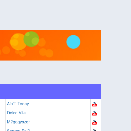
Ain'T Today
Dolce Vita
M?gegyszer
Sopron Fel?