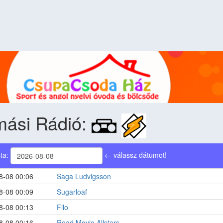
mási Rádió:
sta:
← válassz dátumot!
8-08 00:06
Saga Ludvigsson
8-08 00:09
Sugarloaf
8-08 00:13
Filo
8-08 00:16
Road Movie Allstars