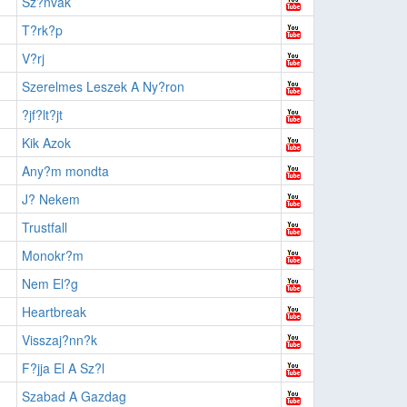
Sz?nvak
T?rk?p
V?rj
Szerelmes Leszek A Ny?ron
?jf?lt?jt
Kik Azok
Any?m mondta
J? Nekem
Trustfall
Monokr?m
Nem El?g
Heartbreak
Visszaj?nn?k
F?jja El A Sz?l
Szabad A Gazdag