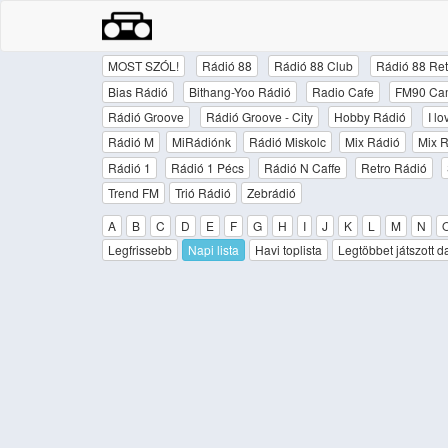
MOST SZÓL!
Rádió 88
Rádió 88 Club
Rádió 88 Ret
Bias Rádió
Bithang-Yoo Rádió
Radio Cafe
FM90 Ca
Rádió Groove
Rádió Groove - City
Hobby Rádió
I l
Rádió M
MiRádiónk
Rádió Miskolc
Mix Rádió
Mix R
Rádió 1
Rádió 1 Pécs
Rádió N Caffe
Retro Rádió
Trend FM
Trió Rádió
Zebrádió
A
B
C
D
E
F
G
H
I
J
K
L
M
N
Legfrissebb
Napi lista
Havi toplista
Legtöbbet játszott d