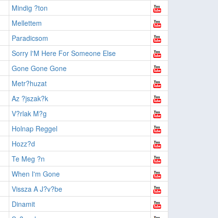
Mindig ?ton
Mellettem
Paradicsom
Sorry I'M Here For Someone Else
Gone Gone Gone
Metr?huzat
Az ?jszak?k
V?rlak M?g
Holnap Reggel
Hozz?d
Te Meg ?n
When I'm Gone
Vissza A J?v?be
Dinamit