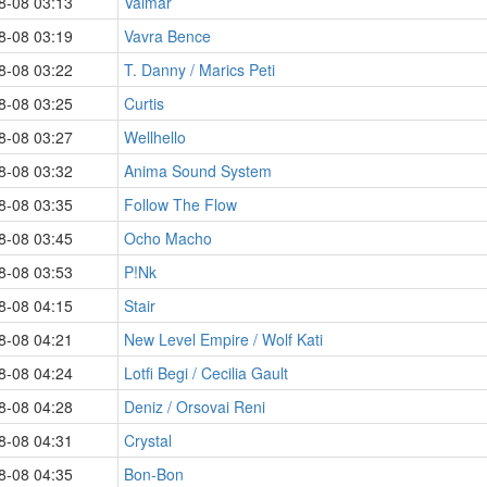
8-08 03:13
Valmar
8-08 03:19
Vavra Bence
8-08 03:22
T. Danny / Marics Peti
8-08 03:25
Curtis
8-08 03:27
Wellhello
8-08 03:32
Anima Sound System
8-08 03:35
Follow The Flow
8-08 03:45
Ocho Macho
8-08 03:53
P!Nk
8-08 04:15
Stair
8-08 04:21
New Level Empire / Wolf Kati
8-08 04:24
Lotfi Begi / Cecilia Gault
8-08 04:28
Deniz / Orsovai Reni
8-08 04:31
Crystal
8-08 04:35
Bon-Bon