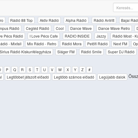
ro
Rádió 88 Top
Aktív Rádió
Alpha Rádió
Rádió Antritt
Bajai Rád
mpus Rádió
Cegléd Rádió
Cool
Dance Wave
Dance Wave Retro
ove Pécs Rádió
I Love Pécs Cafe
RADIO INSIDE
Jazzy
Rádió Most - K
ádió - Mixfall
Mix Rádió - Retro
Rádió Mora
Petőfi Rádió
Next FM
Op
Sirius Rádió Kiskunfélegyháza
Sláger FM
Rádió Smile
Super DJ Rádió
O
P
Q
R
S
T
U
V
W
X
Y
Z
#
Össz
al
Legtöbbet játszott előadó
Legtöbb számos előadó
Legújabb dalok