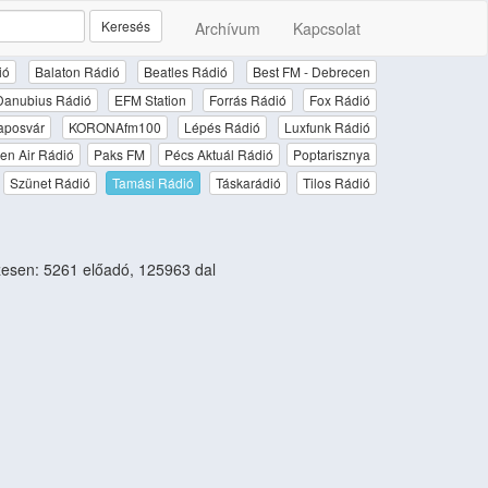
Keresés
Archívum
Kapcsolat
ió
Balaton Rádió
Beatles Rádió
Best FM - Debrecen
Danubius Rádió
EFM Station
Forrás Rádió
Fox Rádió
aposvár
KORONAfm100
Lépés Rádió
Luxfunk Rádió
en Air Rádió
Paks FM
Pécs Aktuál Rádió
Poptarisznya
Szünet Rádió
Tamási Rádió
Táskarádió
Tilos Rádió
esen: 5261 előadó, 125963 dal