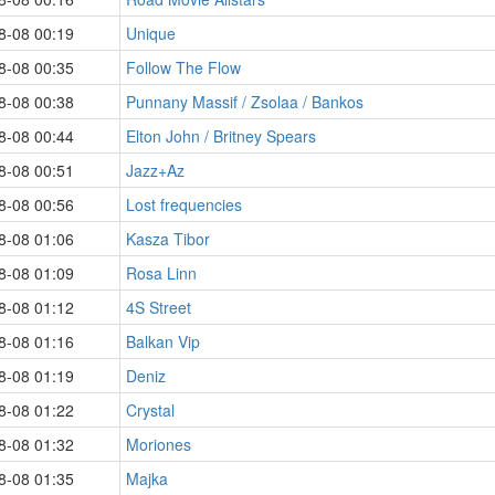
8-08 00:19
Unique
8-08 00:35
Follow The Flow
8-08 00:38
Punnany Massif / Zsolaa / Bankos
8-08 00:44
Elton John / Britney Spears
8-08 00:51
Jazz+Az
8-08 00:56
Lost frequencies
8-08 01:06
Kasza Tibor
8-08 01:09
Rosa Linn
8-08 01:12
4S Street
8-08 01:16
Balkan Vip
8-08 01:19
Deniz
8-08 01:22
Crystal
8-08 01:32
Moriones
8-08 01:35
Majka