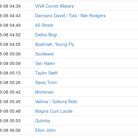
8-08 04:39
VIVA Comet Allstars
8-08 04:43
Damiano David / Tyla / Nile Rodgers
8-08 04:49
4S Street
8-08 04:52
Dallos Bogi
8-08 04:55
Azahriah, Young Fly
8-08 05:06
Soulwave
8-08 05:09
Van Halen
8-08 05:13
Taylor Swift
8-08 05:26
Sipos Tomi
8-08 05:42
Moriones
8-08 05:45
Valmar / Szikora Robi
8-08 05:48
Magna Cum Laude
8-08 05:53
Quimby
8-08 06:06
Elton John