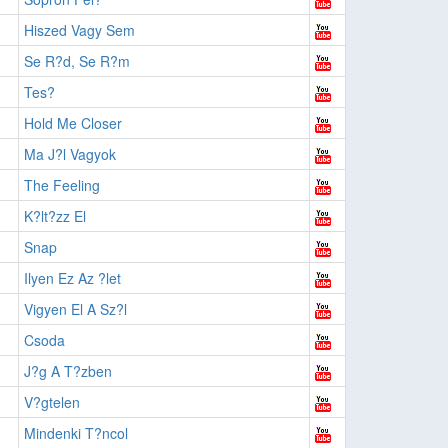
Hiszed Vagy Sem
Se R?d, Se R?m
Tes?
Hold Me Closer
Ma J?l Vagyok
The Feeling
K?lt?zz El
Snap
Ilyen Ez Az ?let
Vigyen El A Sz?l
Csoda
J?g A T?zben
V?gtelen
Mindenki T?ncol