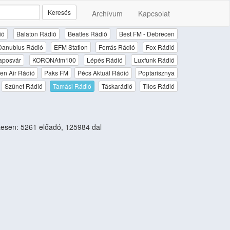
Keresés
Archívum
Kapcsolat
ió
Balaton Rádió
Beatles Rádió
Best FM - Debrecen
Danubius Rádió
EFM Station
Forrás Rádió
Fox Rádió
aposvár
KORONAfm100
Lépés Rádió
Luxfunk Rádió
en Air Rádió
Paks FM
Pécs Aktuál Rádió
Poptarisznya
Szünet Rádió
Tamási Rádió
Táskarádió
Tilos Rádió
esen: 5261 előadó, 125984 dal