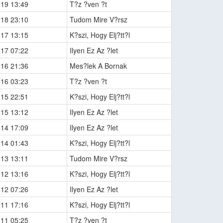
-19 13:49
T?z ?ven ?t
-18 23:10
Tudom Mire V?rsz
-17 13:15
K?szi, Hogy Elj?tt?l
-17 07:22
Ilyen Ez Az ?let
-16 21:36
Mes?lek A Bornak
-16 03:23
T?z ?ven ?t
-15 22:51
K?szi, Hogy Elj?tt?l
-15 13:12
Ilyen Ez Az ?let
-14 17:09
Ilyen Ez Az ?let
-14 01:43
K?szi, Hogy Elj?tt?l
-13 13:11
Tudom Mire V?rsz
-12 13:16
K?szi, Hogy Elj?tt?l
-12 07:26
Ilyen Ez Az ?let
-11 17:16
K?szi, Hogy Elj?tt?l
-11 05:25
T?z ?ven ?t