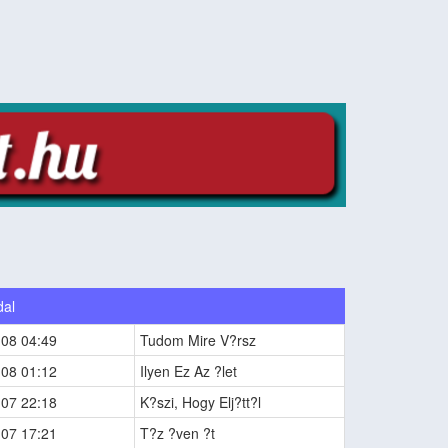
dal
-08 04:49
Tudom Mire V?rsz
-08 01:12
Ilyen Ez Az ?let
-07 22:18
K?szi, Hogy Elj?tt?l
-07 17:21
T?z ?ven ?t