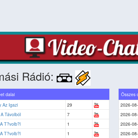
mási Rádió:
et dalai
Összes 
 Az Igazi
29
2026-08
A Távolból
7
2026-08
A T?volb?l
1
2026-08
A T?volb?l
1
2026-08