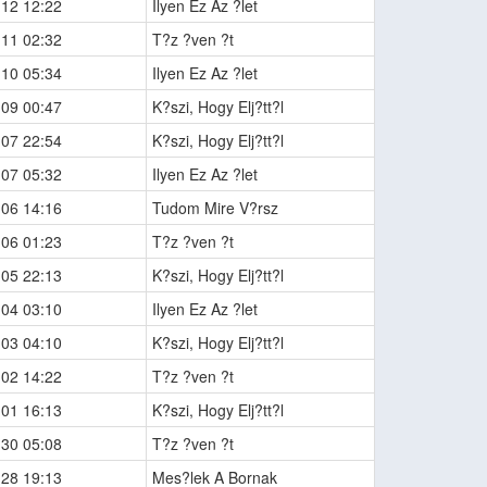
-12 12:22
Ilyen Ez Az ?let
-11 02:32
T?z ?ven ?t
-10 05:34
Ilyen Ez Az ?let
-09 00:47
K?szi, Hogy Elj?tt?l
-07 22:54
K?szi, Hogy Elj?tt?l
-07 05:32
Ilyen Ez Az ?let
-06 14:16
Tudom Mire V?rsz
-06 01:23
T?z ?ven ?t
-05 22:13
K?szi, Hogy Elj?tt?l
-04 03:10
Ilyen Ez Az ?let
-03 04:10
K?szi, Hogy Elj?tt?l
-02 14:22
T?z ?ven ?t
-01 16:13
K?szi, Hogy Elj?tt?l
-30 05:08
T?z ?ven ?t
-28 19:13
Mes?lek A Bornak