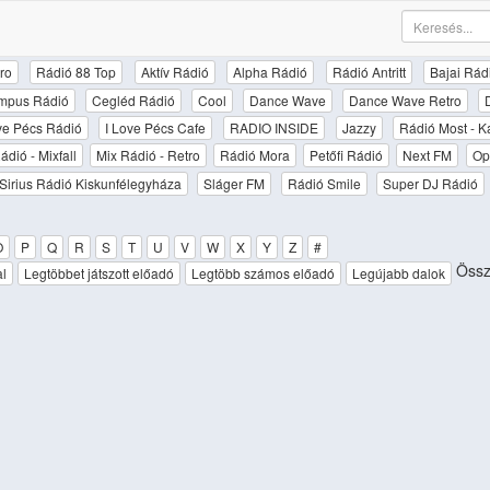
ro
Rádió 88 Top
Aktív Rádió
Alpha Rádió
Rádió Antritt
Bajai Rád
mpus Rádió
Cegléd Rádió
Cool
Dance Wave
Dance Wave Retro
ove Pécs Rádió
I Love Pécs Cafe
RADIO INSIDE
Jazzy
Rádió Most - K
ádió - Mixfall
Mix Rádió - Retro
Rádió Mora
Petőfi Rádió
Next FM
Op
Sirius Rádió Kiskunfélegyháza
Sláger FM
Rádió Smile
Super DJ Rádió
O
P
Q
R
S
T
U
V
W
X
Y
Z
#
Össz
al
Legtöbbet játszott előadó
Legtöbb számos előadó
Legújabb dalok