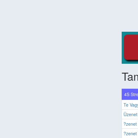
Ta
4S Stre
Te Vagy
Üzenet 
?zenet 
?zenet 