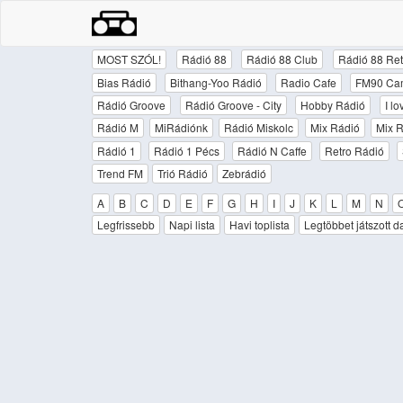
MOST SZÓL!
Rádió 88
Rádió 88 Club
Rádió 88 Ret
Bias Rádió
Bithang-Yoo Rádió
Radio Cafe
FM90 Ca
Rádió Groove
Rádió Groove - City
Hobby Rádió
I l
Rádió M
MiRádiónk
Rádió Miskolc
Mix Rádió
Mix R
Rádió 1
Rádió 1 Pécs
Rádió N Caffe
Retro Rádió
Trend FM
Trió Rádió
Zebrádió
A
B
C
D
E
F
G
H
I
J
K
L
M
N
Legfrissebb
Napi lista
Havi toplista
Legtöbbet játszott d