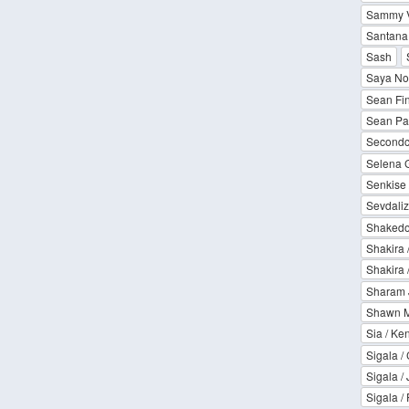
Sammy Vi
Santana
Sash
Saya No
Sean Fi
Sean Pau
Secondci
Selena 
Senkise 
Sevdaliza
Shakedo
Shakira 
Shakira 
Sharam J
Shawn M
Sia / Ke
Sigala /
Sigala /
Sigala /