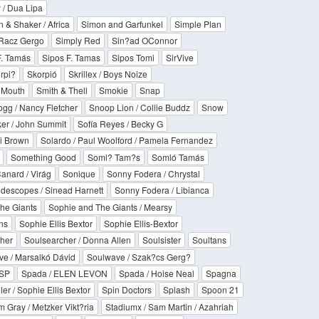
y / Dua Lipa
 & Shaker / Africa
Simon and Garfunkel
Simple Plan
 Racz Gergo
Simply Red
Sin?ad OConnor
 F. Tamás
Sipos F. Tamas
Sipos Tomi
SirVive
rpi?
Skorpió
Skrillex / Boys Noize
 Mouth
Smith & Thell
Smokie
Snap
gg / Nancy Fletcher
Snoop Lion / Collie Buddz
Snow
ker / John Summit
Sofía Reyes / Becky G
li Brown
Solardo / Paul Woolford / Pamela Fernandez
Something Good
Soml? Tam?s
Somló Tamás
anard / Virág
Sonique
Sonny Fodera / Chrystal
idescopes / Sinead Harnett
Sonny Fodera / Libianca
he Giants
Sophie and The Giants / Mearsy
ns
Sophie Ellis Bextor
Sophie Ellis-Bextor
her
Soulsearcher / Donna Allen
Soulsister
Soultans
e / Marsalkó Dávid
Soulwave / Szak?cs Gerg?
SP
Spada / ELEN LEVON
Spada / Hoise Neal
Spagna
ler / Sophie Ellis Bextor
Spin Doctors
Splash
Spoon 21
 Gray / Metzker Vikt?ria
Stadiumx / Sam Martin / Azahriah