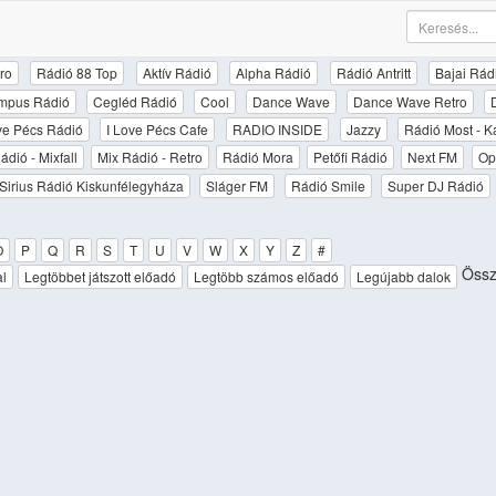
ro
Rádió 88 Top
Aktív Rádió
Alpha Rádió
Rádió Antritt
Bajai Rád
mpus Rádió
Cegléd Rádió
Cool
Dance Wave
Dance Wave Retro
ove Pécs Rádió
I Love Pécs Cafe
RADIO INSIDE
Jazzy
Rádió Most - K
ádió - Mixfall
Mix Rádió - Retro
Rádió Mora
Petőfi Rádió
Next FM
Op
Sirius Rádió Kiskunfélegyháza
Sláger FM
Rádió Smile
Super DJ Rádió
O
P
Q
R
S
T
U
V
W
X
Y
Z
#
Össz
al
Legtöbbet játszott előadó
Legtöbb számos előadó
Legújabb dalok