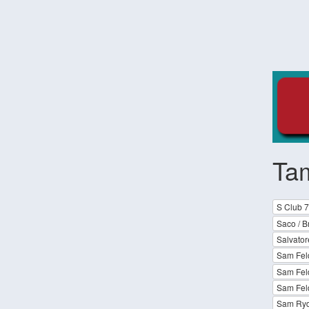
Ta
S Club 7
Saco / B
Salvator
Sam Feld
Sam Feld
Sam Feld
Sam Ryd