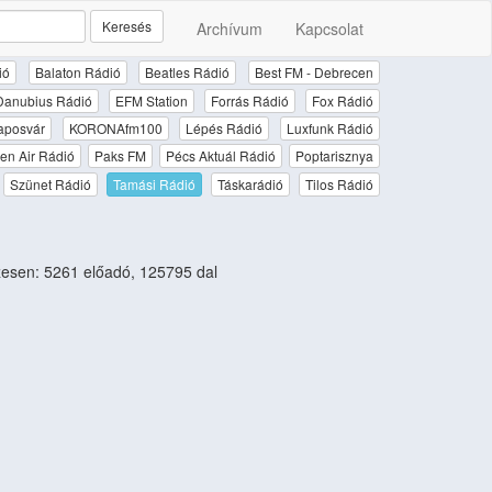
Keresés
Archívum
Kapcsolat
ió
Balaton Rádió
Beatles Rádió
Best FM - Debrecen
Danubius Rádió
EFM Station
Forrás Rádió
Fox Rádió
aposvár
KORONAfm100
Lépés Rádió
Luxfunk Rádió
en Air Rádió
Paks FM
Pécs Aktuál Rádió
Poptarisznya
Szünet Rádió
Tamási Rádió
Táskarádió
Tilos Rádió
esen: 5261 előadó, 125795 dal