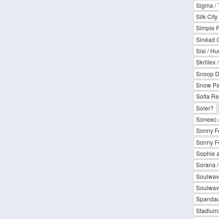
Sigma / 
Silk Cit
Simple P
Sinéad 
Sisi / H
Skrillex 
Snoop Do
Snow Pa
Sofia Re
Soler?
Soneec /
Sonny F
Sonny Fo
Sophie a
Sorana /
Soulwav
Soulwav
Spandau
Stadium