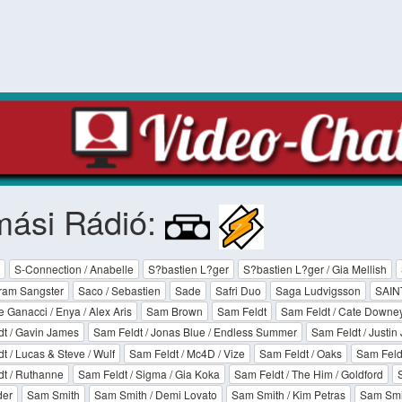
mási Rádió:
S-Connection / Anabelle
S?bastien L?ger
S?bastien L?ger / Gia Mellish
ram Sangster
Saco / Sebastien
Sade
Safri Duo
Saga Ludvigsson
SAIN
e Ganacci / Enya / Alex Aris
Sam Brown
Sam Feldt
Sam Feldt / Cate Downe
t / Gavin James
Sam Feldt / Jonas Blue / Endless Summer
Sam Feldt / Justin
t / Lucas & Steve / Wulf
Sam Feldt / Mc4D / Vize
Sam Feldt / Oaks
Sam Feldt
t / Ruthanne
Sam Feldt / Sigma / Gia Koka
Sam Feldt / The Him / Goldford
S
er
Sam Smith
Sam Smith / Demi Lovato
Sam Smith / Kim Petras
Sam Smi