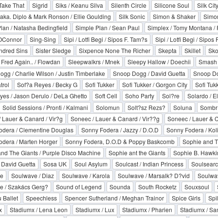
Take That
Sigrid
Siks / Keanu Silva
Silenth Circle
Silicone Soul
Silk Cit
y aka. Diplo & Mark Ronson / Ellie Goulding
Silk Sonic
Simon & Shaker
Simon
lan / Natasha Bedingfield
Simple Plan / Sean Paul
Simplex / Tomy Montana /
OConnor
Sing-Sing
Sipi / Lotfi Begi / Sipos F. Tam?s
Sipi / Lotfi Begi / Sipos
undred Sins
Sister Sledge
Sixpence None The Richer
Skepta
Skillet
Sko
/ Fred Again.. / Flowdan
Sleepwalkrs / Mnek
Sleepy Hallow / Doechii
Smash
gg / Charlie Wilson / Justin Timberlake
Snoop Dogg / David Guetta
Snoop Do
trol
Sof?a Reyes / Becky G
Sofi Tukker
Sofi Tukker / Gorgon City
Sofi Tuk
yes / Jason Derulo / DeLa Ghetto
Soft Cell
Soho Party
Sol?re
Solardo / E
Solid Sessions / Pronti / Kalmani
Solomun
Solt?sz Rezs?
Soluna
Sombr
 Lauer & Canard / Vir?g
Soneec / Lauer & Canard / Vir??g
Soneec / Lauer & C
odera / Clementine Douglas
Sonny Fodera / Jazzy / D.O.D
Sonny Fodera / Kol
dera / Marten Horger
Sonny Fodera, D.O.D & Poppy Baskcomb
Sophie and T
nd The Giants / Purple Disco Machine
Sophie ant the Giants
Sophie B. Hawki
 David Guetta
Sosa UK
Soul Asylum
Soulcast / Indian Princess
Soulsearc
e
Soulwave / Diaz
Soulwave / Karola
Soulwave / Marsalk? D?vid
Soulwav
e / Szakács Gerg?
Sound of Legend
Sounda
South Rocketz
Souxsoul
 Ballet
Speechless
Spencer Sutherland / Meghan Trainor
Spice Girls
Spil
x
Stadiumx / Lena Leon
Stadiumx / Lux
Stadiumx / Pharien
Stadiumx / Sam