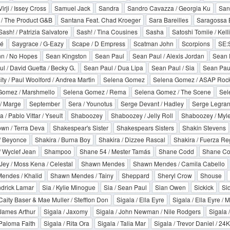
rji / Issey Cross
Samuel Jack
Sandra
Sandro Cavazza / Georgia Ku
San
 / The Product G&B
Santana Feat. Chad Kroeger
Sara Bareilles
Saragossa 
Sash! / Patrizia Salvatore
Sash! / Tina Cousines
Sasha
Satoshi Tomiie / Kelli
é
Saygrace / G-Eazy
Scape / D Empress
Scatman John
Scorpions
SE:S
nn / No Hopes
Sean Kingston
Sean Paul
Sean Paul / Alexis Jordan
Sean P
l / David Guetta / Becky G.
Sean Paul / Dua Lipa
Sean Paul / Sia
Sean Paul
ty / Paul Woolford / Andrea Martin
Selena Gomez
Selena Gomez / ASAP Roc
Gomez / Marshmello
Selena Gomez / Rema
Selena Gomez / The Scene
Sel
/ Marge
September
Sera / Younotus
Serge Devant / Hadley
Serge Legran
 / Pablo Vittar / Yseult
Shaboozey
Shaboozey / Jelly Roll
Shaboozey / Myle
wn / Terra Deva
Shakespear's Sister
Shakespears Sisters
Shakin Stevens
/ Beyonce
Shakira / Burna Boy
Shakira / Dizzee Rascal
Shakira / Fuerza Re
/ Wyclef Jean
Shampoo
Shane 54 / Mester Tamás
Shane Codd
Shane Cod
ey / Moss Kena / Celestal
Shawn Mendes
Shawn Mendes / Camila Cabello
endes / Khalid
Shawn Mendes / Tainy
Sheppard
Sheryl Crow
Shouse
ndrick Lamar
Sia / Kylie Minogue
Sia / Sean Paul
Sian Owen
Sickick
Si
 Caity Baser & Mae Muller / Stefflon Don
Sigala / Ella Eyre
Sigala / Ella Eyre /
 James Arthur
Sigala / Jaxomy
Sigala / John Newman / Nile Rodgers
Sigala 
 Paloma Faith
Sigala / Rita Ora
Sigala / Talia Mar
Sigala / Trevor Daniel / 24