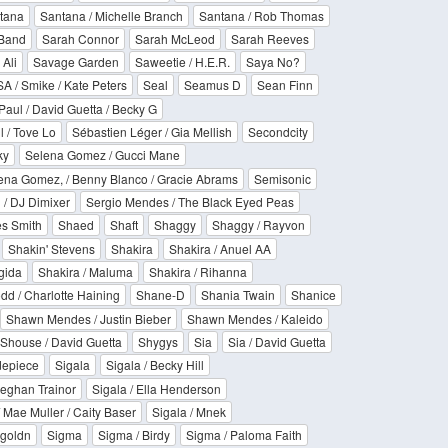
tana
Santana / Michelle Branch
Santana / Rob Thomas
Band
Sarah Connor
Sarah McLeod
Sarah Reeves
 Ali
Savage Garden
Saweetie / H.E.R.
Saya No?
A / Smike / Kate Peters
Seal
Seamus D
Sean Finn
aul / David Guetta / Becky G
 / Tove Lo
Sébastien Léger / Gia Mellish
Secondcity
ky
Selena Gomez / Gucci Mane
ena Gomez, / Benny Blanco / Gracie Abrams
Semisonic
 / DJ Dimixer
Sergio Mendes / The Black Eyed Peas
s Smith
Shaed
Shaft
Shaggy
Shaggy / Rayvon
Shakin' Stevens
Shakira
Shakira / Anuel AA
gida
Shakira / Maluma
Shakira / Rihanna
d / Charlotte Haining
Shane-D
Shania Twain
Shanice
Shawn Mendes / Justin Bieber
Shawn Mendes / Kaleido
Shouse / David Guetta
Shygys
Sia
Sia / David Guetta
depiece
Sigala
Sigala / Becky Hill
 Meghan Trainor
Sigala / Ella Henderson
/ Mae Muller / Caity Baser
Sigala / Mnek
Kgoldn
Sigma
Sigma / Birdy
Sigma / Paloma Faith