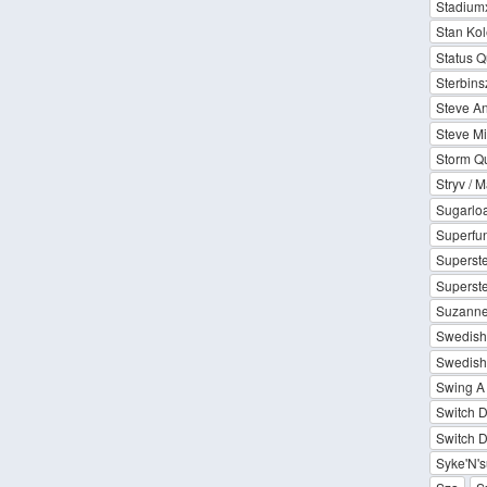
Stadiumx
Stan Kol
Status 
Sterbins
Steve An
Steve Mi
Storm Q
Stryv / M
Sugarloaf
Superfu
Superste
Superste
Suzanne
Swedish 
Swedish
Swing A 
Switch Di
Switch 
Syke'N's