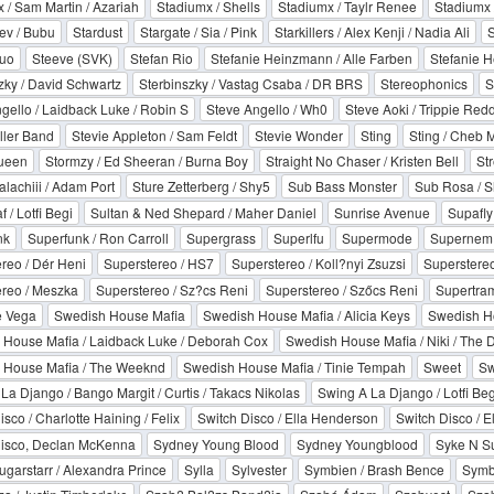
 / Sam Martin / Azariah
Stadiumx / Shells
Stadiumx / Taylr Renee
Stadiumx
ev / Bubu
Stardust
Stargate / Sia / Pink
Starkillers / Alex Kenji / Nadia Ali
S
Quo
Steeve (SVK)
Stefan Rio
Stefanie Heinzmann / Alle Farben
Stefanie H
zky / David Schwartz
Sterbinszky / Vastag Csaba / DR BRS
Stereophonics
S
gello / Laidback Luke / Robin S
Steve Angello / Wh0
Steve Aoki / Trippie Redd
ller Band
Stevie Appleton / Sam Feldt
Stevie Wonder
Sting
Sting / Cheb 
ueen
Stormzy / Ed Sheeran / Burna Boy
Straight No Chaser / Kristen Bell
Str
alachiii / Adam Port
Sture Zetterberg / Shy5
Sub Bass Monster
Sub Rosa / S
 / Lotfi Begi
Sultan & Ned Shepard / Maher Daniel
Sunrise Avenue
Supafly
nk
Superfunk / Ron Carroll
Supergrass
Superlfu
Supermode
Supernem
reo / Dér Heni
Superstereo / HS7
Superstereo / Koll?nyi Zsuzsi
Superstereo
reo / Meszka
Superstereo / Sz?cs Reni
Superstereo / Szőcs Reni
Supertra
 Vega
Swedish House Mafia
Swedish House Mafia / Alicia Keys
Swedish H
House Mafia / Laidback Luke / Deborah Cox
Swedish House Mafia / Niki / The 
 House Mafia / The Weeknd
Swedish House Mafia / Tinie Tempah
Sweet
Sw
La Django / Bango Margit / Curtis / Takacs Nikolas
Swing A La Django / Lotfi Begi
sco / Charlotte Haining / Felix
Switch Disco / Ella Henderson
Switch Disco / E
Disco, Declan McKenna
Sydney Young Blood
Sydney Youngblood
Syke N Su
ugarstarr / Alexandra Prince
Sylla
Sylvester
Symbien / Brash Bence
Symbi