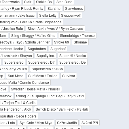
 / Teamworks
Stair
Stakka Bo
Stan Bush
tarley / Ryan Riback Remix
Starship
Starwhores
einzmann / Jake Isaac
Stella Lefty
Steppenwolf
terling Void / FerKKo / Paris Brightledge
 / Jessica Baio
Steve Aoki / Yves V / Ryan Caraveo
Mami
Sting / Shaggy / Maître Gims
Stonebridge / Therese
eetroyal / Tkyd / Szirota Jennifer
Stroke 69
Stromae
harlene Hector
Sugababes
Sugarloaf
 / Luvstruck / Shayan
Supafly Inc.
Super-Hi / Neeka
Superstereo
Superstereo / D?
Superstereo / Dé
 / Kollányi Zsuzsi
Superstereo / KRSA
mp
Surf Mesa
Surf Mesa / Emilee
Survivor
ouse Mafia / Connie Constance
Dove
Swedish House Mafia / Pharrell
eetbox
Swing ? La Django / Lotfi Begi / Tarj?n Zs?fi
 / Tarjan Zsofi & Curtis
lla Henderson / Alok
Switch Disco / Sam Feldt / R3Hab
garstarr / Cece Rogers
en / Lola
Syn Cole / Miya Miya
Sz?cs Judith
Sz?csi P?l