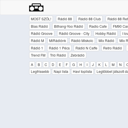
MOST SZÓL!
Rádió 88
Rádió 88 Club
Rádió 88 Ret
Bias Rádió
Bithang-Yoo Rádió
Radio Cafe
FM90 Ca
Rádió Groove
Rádió Groove - City
Hobby Rádió
I l
Rádió M
MiRádiónk
Rádió Miskolc
Mix Rádió
Mix R
Rádió 1
Rádió 1 Pécs
Rádió N Caffe
Retro Rádió
Trend FM
Trió Rádió
Zebrádió
A
B
C
D
E
F
G
H
I
J
K
L
M
N
Legfrissebb
Napi lista
Havi toplista
Legtöbbet játszott d