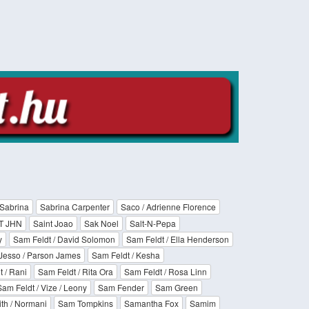
Sabrina
Sabrina Carpenter
Saco / Adrienne Florence
T JHN
Saint Joao
Sak Noel
Salt-N-Pepa
y
Sam Feldt / David Solomon
Sam Feldt / Ella Henderson
 Jesso / Parson James
Sam Feldt / Kesha
 / Rani
Sam Feldt / Rita Ora
Sam Feldt / Rosa Linn
am Feldt / Vize / Leony
Sam Fender
Sam Green
th / Normani
Sam Tompkins
Samantha Fox
Samim