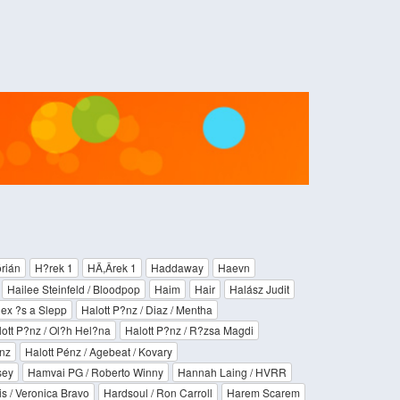
órián
H?­rek 1
HÄ,Â­rek 1
Haddaway
Haevn
Hailee Steinfeld / Bloodpop
Haim
Hair
Halász Judit
lex ?s a Slepp
Halott P?nz / Diaz / Mentha
ott P?nz / Ol?h Hel?na
Halott P?nz / R?zsa Magdi
énz
Halott Pénz / Agebeat / Kovary
sey
Hamvai PG / Roberto Winny
Hannah Laing / HVRR
s / Veronica Bravo
Hardsoul / Ron Carroll
Harem Scarem