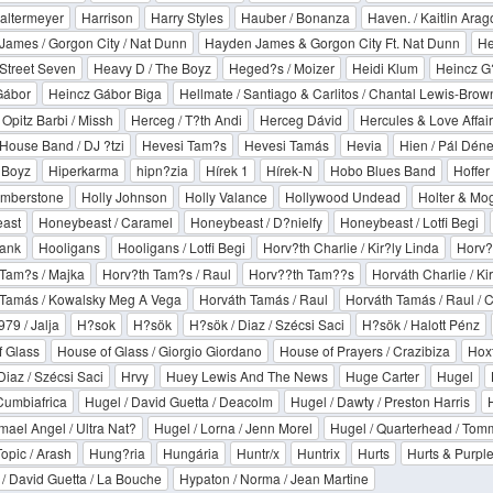
altermeyer
Harrison
Harry Styles
Hauber / Bonanza
Haven. / Kaitlin Arag
ames / Gorgon City / Nat Dunn
Hayden James & Gorgon City Ft. Nat Dunn
He
Street Seven
Heavy D / The Boyz
Heged?s / Moizer
Heidi Klum
Heincz G
Gábor
Heincz Gábor Biga
Hellmate / Santiago & Carlitos / Chantal Lewis-Brow
 Opitz Barbi / Missh
Herceg / T?th Andi
Herceg Dávid
Hercules & Love Affair
ouse Band / DJ ?tzi
Hevesi Tam?s
Hevesi Tamás
Hevia
Hien / Pál Dén
 Boyz
Hiperkarma
hipn?zia
Hírek 1
Hírek-N
Hobo Blues Band
Hoffer
umberstone
Holly Johnson
Holly Valance
Hollywood Undead
Holter & Mo
ast
Honeybeast / Caramel
Honeybeast / D?nielfy
Honeybeast / Lotfi Begi
ank
Hooligans
Hooligans / Lotfi Begi
Horv?th Charlie / Kir?ly Linda
Horv?
Tam?s / Majka
Horv?th Tam?s / Raul
Horv??th Tam??s
Horváth Charlie / Ki
 Tamás / Kowalsky Meg A Vega
Horváth Tamás / Raul
Horváth Tamás / Raul / C
979 / Jalja
H?sok
H?sök
H?sök / Diaz / Szécsi Saci
H?sök / Halott Pénz
 Glass
House of Glass / Giorgio Giordano
House of Prayers / Crazibiza
Hox
Diaz / Szécsi Saci
Hrvy
Huey Lewis And The News
Huge Carter
Hugel
Cumbiafrica
Hugel / David Guetta / Deacolm
Hugel / Dawty / Preston Harris
Imael Angel / Ultra Nat?
Hugel / Lorna / Jenn Morel
Hugel / Quarterhead / To
Topic / Arash
Hung?ria
Hungária
Huntr/x
Huntrix
Hurts
Hurts & Purpl
/ David Guetta / La Bouche
Hypaton / Norma / Jean Martine