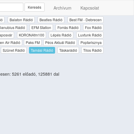
Keresés
Archívum
Kapcsolat
ió
Balaton Rádió
Beatles Rádió
Best FM - Debrecen
Danubius Rádió
EFM Station
Forrás Rádió
Fox Rádió
aposvár
KORONAfm100
Lépés Rádió
Luxfunk Rádió
en Air Rádió
Paks FM
Pécs Aktuál Rádió
Poptarisznya
Szünet Rádió
Tamási Rádió
Táskarádió
Tilos Rádió
esen: 5261 előadó, 125881 dal