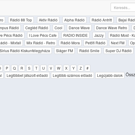
ro
Rádió 88 Top
Aktív Rádió
Alpha Rádió
Rádió Antritt
Bajai Rád
mpus Rádió
Cegléd Rádió
Cool
Dance Wave
Dance Wave Retro
ove Pécs Rádió
I Love Pécs Cafe
RADIO INSIDE
Jazzy
Rádió Most - K
ádió - Mixfall
Mix Rádió - Retro
Rádió Mora
Petőfi Rádió
Next FM
Op
Sirius Rádió Kiskunfélegyháza
Sláger FM
Rádió Smile
Super DJ Rádió
O
P
Q
R
S
T
U
V
W
X
Y
Z
#
Össz
al
Legtöbbet játszott előadó
Legtöbb számos előadó
Legújabb dalok