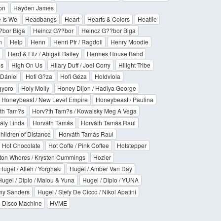
on
Hayden James
 Is We
Headbangs
Heart
Hearts & Colors
Heatlie
?bor Biga
Heincz G??bor
Heincz G??bor Biga
n
Help
Henn
Henri Pfr / Ragdoll
Henry Moodie
Herd & Fitz / Abigail Bailey
Hermes House Band
es
High On Us
Hilary Duff / Joel Corry
Hilight Tribe
 Dániel
Hofi G?za
Hofi Géza
Holdviola
gyoro
Holy Molly
Honey Dijon / Hadiya George
Honeybeast / New Level Empire
Honeybeast / Paulina
th Tam?s
Horv?th Tam?s / Kowalsky Meg A Vega
rály Linda
Horváth Tamás
Horváth Tamás Raul
hildren of Distance
Horváth Tamás Raul
Hot Chocolate
Hot Coffe / Pink Coffee
Hotstepper
ton Whores / Krysten Cummings
Hozier
Hugel / Alleh / Yorghaki
Hugel / Amber Van Day
Hugel / Diplo / Malou & Yuna
Hugel / Diplo / YUNA
mmy Sanders
Hugel / Stefy De Cicco / Nikol Apatini
e Disco Machine
HVME