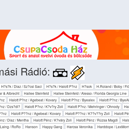
mási Rádió:
H?s?k / Diaz / Sz?csi Saci
H?s?k / Halott P?nz
H?sok
H.Roland / Boby / Fl
r & Albrecht
Hailee Steinfeld
Hailee Steinfeld / Alesso / Florida Georgia Line
?nz
Halott P?nz / Agebeat / Kovary
Halott P?nz / Byealex
Halott P?nz / ByeA
?nz / Dzs?dl?
Halott P?nz / K?v?ry Zoli
Halott P?nz / Mehringer / Ohnody
Hal
??nz
Halott P??nz / Agebeat / Kovary
Halott P??nz / K??v??ry Zoli
Halott P
énz / Diaz / Mentha
Halott Pénz / K?váry Zoli
Halott Pénz / Rúzsa Magdi
Hal
Laing / RoRo
Hanson
Happy Gang
Harcsa Veronika
Harddope / LexMorri