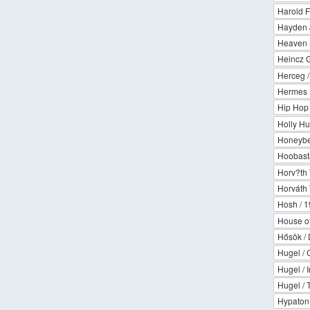
Harold F
Hayden J
Heaven 
Heincz 
Herceg /
Hermes H
Hip Hop
Holly H
Honeybe
Hoobast
Horv?th 
Horváth
Hosh / 1
House of
Hősök / 
Hugel / 
Hugel / 
Hugel / 
Hypaton 