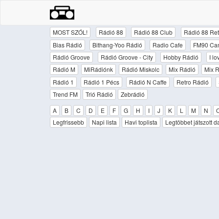
MOST SZÓL!
Rádió 88
Rádió 88 Club
Rádió 88 Ret
Bias Rádió
Bithang-Yoo Rádió
Radio Cafe
FM90 Ca
Rádió Groove
Rádió Groove - City
Hobby Rádió
I l
Rádió M
MiRádiónk
Rádió Miskolc
Mix Rádió
Mix R
Rádió 1
Rádió 1 Pécs
Rádió N Caffe
Retro Rádió
Trend FM
Trió Rádió
Zebrádió
A
B
C
D
E
F
G
H
I
J
K
L
M
N
Legfrissebb
Napi lista
Havi toplista
Legtöbbet játszott d