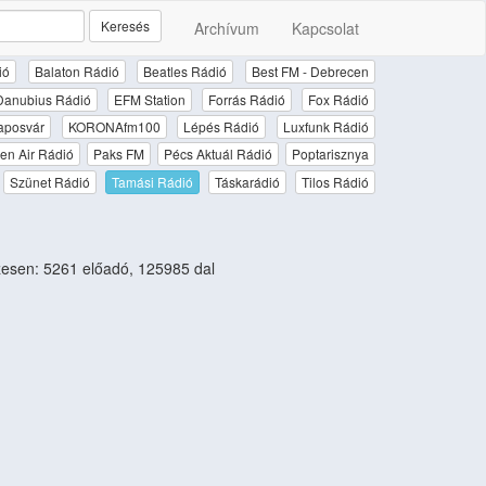
Keresés
Archívum
Kapcsolat
ió
Balaton Rádió
Beatles Rádió
Best FM - Debrecen
Danubius Rádió
EFM Station
Forrás Rádió
Fox Rádió
aposvár
KORONAfm100
Lépés Rádió
Luxfunk Rádió
en Air Rádió
Paks FM
Pécs Aktuál Rádió
Poptarisznya
Szünet Rádió
Tamási Rádió
Táskarádió
Tilos Rádió
esen: 5261 előadó, 125985 dal