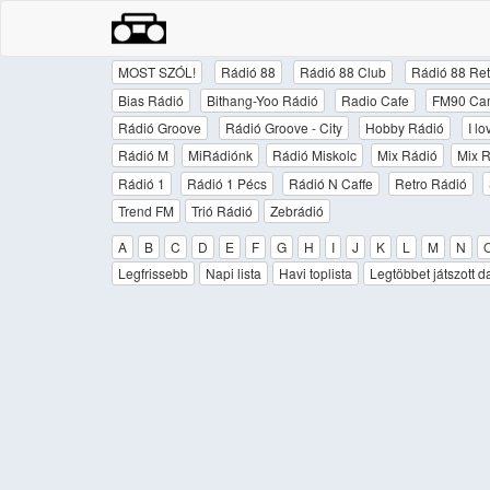
MOST SZÓL!
Rádió 88
Rádió 88 Club
Rádió 88 Ret
Bias Rádió
Bithang-Yoo Rádió
Radio Cafe
FM90 Ca
Rádió Groove
Rádió Groove - City
Hobby Rádió
I l
Rádió M
MiRádiónk
Rádió Miskolc
Mix Rádió
Mix R
Rádió 1
Rádió 1 Pécs
Rádió N Caffe
Retro Rádió
Trend FM
Trió Rádió
Zebrádió
A
B
C
D
E
F
G
H
I
J
K
L
M
N
Legfrissebb
Napi lista
Havi toplista
Legtöbbet játszott d