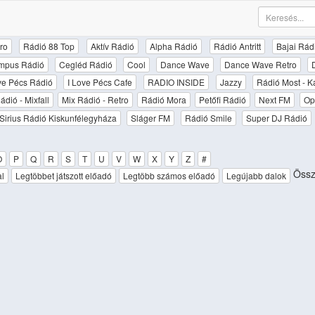
ro
Rádió 88 Top
Aktív Rádió
Alpha Rádió
Rádió Antritt
Bajai Rád
mpus Rádió
Cegléd Rádió
Cool
Dance Wave
Dance Wave Retro
ove Pécs Rádió
I Love Pécs Cafe
RADIO INSIDE
Jazzy
Rádió Most - K
ádió - Mixfall
Mix Rádió - Retro
Rádió Mora
Petőfi Rádió
Next FM
Op
Sirius Rádió Kiskunfélegyháza
Sláger FM
Rádió Smile
Super DJ Rádió
O
P
Q
R
S
T
U
V
W
X
Y
Z
#
Össz
al
Legtöbbet játszott előadó
Legtöbb számos előadó
Legújabb dalok