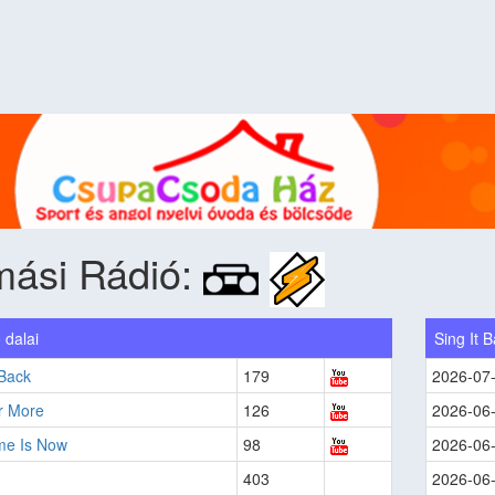
mási Rádió:
 dalai
Sing It 
 Back
179
2026-07
r More
126
2026-06
me Is Now
98
2026-06
403
2026-06