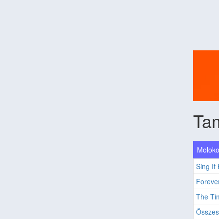
Ta
Moloko
Sing It
Foreve
The Ti
Összes