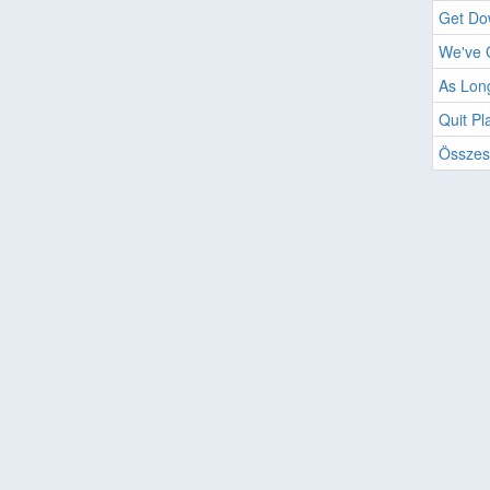
Get Do
We've G
As Lon
Quit Pl
Összes