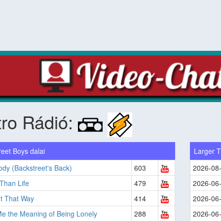
ro Rádió:
eet Boys dalai
Larger T
dy (Backstreet's Back)
603
2026-08
Than Life
479
2026-06
It That Way
414
2026-06
e the Meaning of Being Lonely
288
2026-06