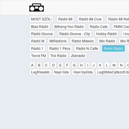
MOST SZÓL!
Rádió 88
Rádió 88 Club
Rádió 88 Ret
Bias Rádió
Bithang-Yoo Rádió
Radio Cafe
FM90 Ca
Rádió Groove
Rádió Groove - City
Hobby Rádió
I l
Rádió M
MiRádiónk
Rádió Miskolc
Mix Rádió
Mix R
Rádió 1
Rádió 1 Pécs
Rádió N Caffe
Retro Rádió
Trend FM
Trió Rádió
Zebrádió
A
B
C
D
E
F
G
H
I
J
K
L
M
N
Legfrissebb
Napi lista
Havi toplista
Legtöbbet játszott d