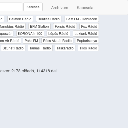
Keresés
Archívum
Kapcsolat
ió
Balaton Rádió
Beatles Rádió
Best FM - Debrecen
Danubius Rádió
EFM Station
Forrás Rádió
Fox Rádió
aposvár
KORONAfm100
Lépés Rádió
Luxfunk Rádió
en Air Rádió
Paks FM
Pécs Aktuál Rádió
Poptarisznya
Szünet Rádió
Tamási Rádió
Táskarádió
Tilos Rádió
esen: 2178 előadó, 114318 dal