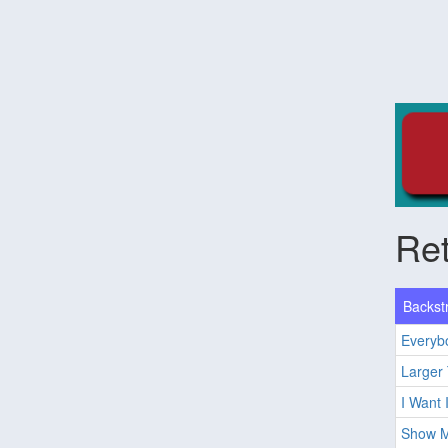
Ret
Backstr
Everybo
Larger 
I Want 
Show M