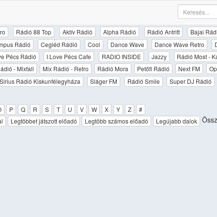
ro
Rádió 88 Top
Aktív Rádió
Alpha Rádió
Rádió Antritt
Bajai Rád
mpus Rádió
Cegléd Rádió
Cool
Dance Wave
Dance Wave Retro
ove Pécs Rádió
I Love Pécs Cafe
RADIO INSIDE
Jazzy
Rádió Most - K
ádió - Mixfall
Mix Rádió - Retro
Rádió Mora
Petőfi Rádió
Next FM
Op
Sirius Rádió Kiskunfélegyháza
Sláger FM
Rádió Smile
Super DJ Rádió
O
P
Q
R
S
T
U
V
W
X
Y
Z
#
Össz
al
Legtöbbet játszott előadó
Legtöbb számos előadó
Legújabb dalok