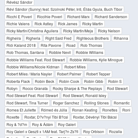
Révész Sándor
Révi Sándor (Sunny) feat. Szolnoki Péter, Inti, Éliás Gyula, Buch Tibor
Ricchi E Poveri
Riccihie Poveri
Richard Marx
Richard Sanderson
Richie Valens
Rick Astley
Rick James
Ricky Martin
Ricky Martin/Christina Aguilera
Ricky Martin/Meja
Ricky Nelson
Righeira
Righeria
Right Said Fred
Righteous Brothers
Rihanna
Riói Kaland 2018
Rita Pavone
Road
Rob Thomas
Rob Thomas, Santana
Robbie Nevil
Robbie Williams
Robbie Williams Feat. Rod Stewart
Robbie Williams, Kylie Minogue
Robbie Williams/Nicole Kidman
Robert Miles
Robert Miles / Maria Nayler
Robert Palmer
Robert Tepper
Roberta Flack
Robin Beck
Robin Cook
Robin Gibb
Robin S
Robyn
Rocco Granata
Rocky Sharpe & The Replays
Rod Stewart
Rod Stewart Feat. Rod Stewart
Rod Stewart, Ronald Isley
Rod Stewart, Tina Turner
Roger Sanchez
Rolling Stones
Romantic
Romea Et Juliette
Rómeó és Júlia
Ronan Keating
Ronettes
Roni
Roxette
Roxtar, D?v?nyi Tibi B?csi
Roxtar, Dévényi Tibi Bácsi
Roy & ?d?m
Roy & Ádám
Roy Galeri
Roy Galeri x Geszti x 1AM feat. Tarj?n Zs?fi
Roy Orbison
Rozalla