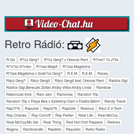
Retro Rádió:
R-Go
R?cz Gerg?
R?cz Gerg? x Orsovai Reni
R?me? ?s J?lia
R?v?sz S?ndor
R?zsa Magdi
R?zsa Magdolna
R?zsa Magdolna x Szak?cs Gerg?
R.E.M
R.E.M.
Racey
Rácz Gerg?
Rácz Gergő
Rácz Gergő feat. Orsovai Reni
Radics Gigi
Radics Gigi,Bereczki Zoltán,Király Viktor,Király Linda
Rainbow
Rakonczai Imre
Ram Jam
Ramones
Random Trip
Random Trip x Palya Bea x Szebényi Dani x Füstös Bálint
Randy Travis
Rap?l?k
Rapulok
Rapül?k
Rapülök
Rasmus
Raul X V-Tech
Ray Charles
Ray Conniff
Ray Parker
Real Life
Real McCoy
Real McCoy/Mc Sar
Real Thing
Red Hot Chili Peppers
Rednex
Regina
Rembrandts
Repiblic
Republic
Retro Radio