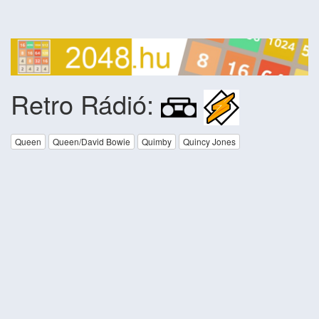
Retro Rádió:
Queen
Queen/David Bowie
Quimby
Quincy Jones