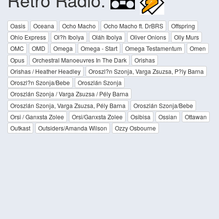
Oasis
Oceana
Ocho Macho
Ocho Macho ft. DrBRS
Offspring
Ohio Express
Ol?h Ibolya
Oláh Ibolya
Oliver Onions
Olly Murs
OMC
OMD
Omega
Omega - Start
Omega Testamentum
Omen
Opus
Orchestral Manoeuvres In The Dark
Orishas
Orishas / Heather Headley
Oroszl?n Szonja, Varga Zsuzsa, P?ly Barna
Oroszl?n Szonja/Bebe
Oroszlán Szonja
Oroszlán Szonja / Varga Zsuzsa / Pély Barna
Oroszlán Szonja, Varga Zsuzsa, Pély Barna
Oroszlán Szonja/Bebe
Orsi / Ganxsta Zolee
Orsi/Ganxsta Zolee
Osibisa
Ossian
Ottawan
Outkast
Outsiders/Amanda Wilson
Ozzy Osbourne