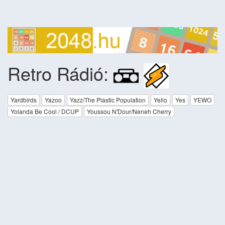
Retro Rádió:
Yardbirds
Yazoo
Yazz/The Plastic Population
Yello
Yes
YEWO
Yolanda Be Cool / DCUP
Youssou N'Dour/Neneh Cherry