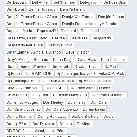
Def Leppard
Del Amitri
Del Shannon
Delegation
Delhusa Gjon
Dely Domi
Demis Roussos
Demj?n Ferenc
Demj?n Ferenc/Presser G?bor
DemjA(C)n Ferenc
Demjén Ferenc
Demjén Ferenc/Presser Gábor
Demjin Ferenc Homonyik Sandor
Depeche Mode
Depresszi?
Dér Heni
Dés László
Dés László, Geszti Péter
Des'ree
Desireless
Desperado
Desperado feat. R?ka
Destiny's Child
Détár Enik? & Swing a la Django
Dévényi Tibor
Dexy's Midnight Runners
Diana King
Diana Ross
Dido
Dinamit
Dion
Dionne Warwick
Dire Straits
Dívák
Divine
DJ ?tzi
Dj Bobo
DJ DOMINIQUE
Dj Dominique feat Zolt?n Erika & Mr Rick
Dj Dominique feat Zoltán Erika & Mr Rick
dj. Antoine vs Timati
DNA, Suzanne Vega
Dobos Attila
Dobrády Ákos
Dodgy
Dolly Parton
Dolly Roll
Domenico Modugno
Domenico Moudgno
Domenico Mougno
Don Henley
Don Henly
Don Omar
Don Omar / Lucenzo
Don Omar/Lucenzo
Donna Lewis
Donna Summer
Donny Hathaway
Doobie Brothers
Doors
Dorogi P?ter
Dos Diavolos
Double
Dr Alban
DR BRS, Fekete Vonat, Halott Pénz