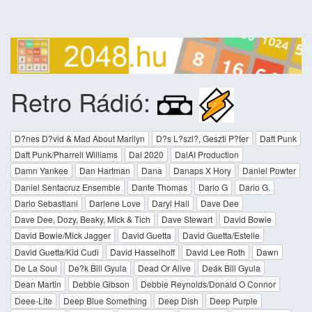
Retro Rádió:
D?nes D?vid & Mad About Marilyn
D?s L?szl?, Geszti P?ter
Daft Punk
Daft Punk/Pharrell Williams
Dal 2020
DalAI Production
Damn Yankee
Dan Hartman
Dana
Danaps X Hory
Daniel Powter
Daniel Sentacruz Ensemble
Dante Thomas
Dario G
Dario G.
Dario Sebastiani
Darlene Love
Daryl Hall
Dave Dee
Dave Dee, Dozy, Beaky, Mick & Tich
Dave Stewart
David Bowie
David Bowie/Mick Jagger
David Guetta
David Guetta/Estelle
David Guetta/Kid Cudi
David Hasselhoff
David Lee Roth
Dawn
De La Soul
De?k Bill Gyula
Dead Or Alive
Deák Bill Gyula
Dean Martin
Debbie Gibson
Debbie Reynolds/Donald O Connor
Deee-Lite
Deep Blue Something
Deep Dish
Deep Purple