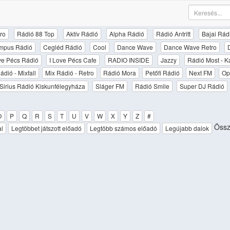
ro
Rádió 88 Top
Aktív Rádió
Alpha Rádió
Rádió Antritt
Bajai Rád
mpus Rádió
Cegléd Rádió
Cool
Dance Wave
Dance Wave Retro
ove Pécs Rádió
I Love Pécs Cafe
RADIO INSIDE
Jazzy
Rádió Most - K
ádió - Mixfall
Mix Rádió - Retro
Rádió Mora
Petőfi Rádió
Next FM
Op
Sirius Rádió Kiskunfélegyháza
Sláger FM
Rádió Smile
Super DJ Rádió
O
P
Q
R
S
T
U
V
W
X
Y
Z
#
Össz
al
Legtöbbet játszott előadó
Legtöbb számos előadó
Legújabb dalok