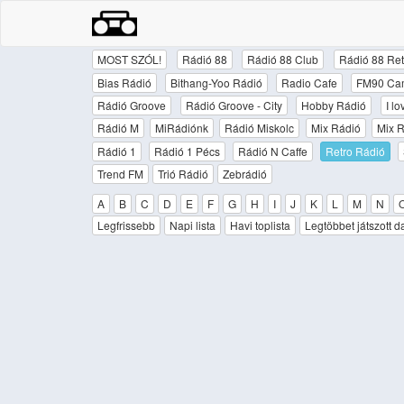
MOST SZÓL!
Rádió 88
Rádió 88 Club
Rádió 88 Ret
Bias Rádió
Bithang-Yoo Rádió
Radio Cafe
FM90 Ca
Rádió Groove
Rádió Groove - City
Hobby Rádió
I l
Rádió M
MiRádiónk
Rádió Miskolc
Mix Rádió
Mix R
Rádió 1
Rádió 1 Pécs
Rádió N Caffe
Retro Rádió
Trend FM
Trió Rádió
Zebrádió
A
B
C
D
E
F
G
H
I
J
K
L
M
N
Legfrissebb
Napi lista
Havi toplista
Legtöbbet játszott d