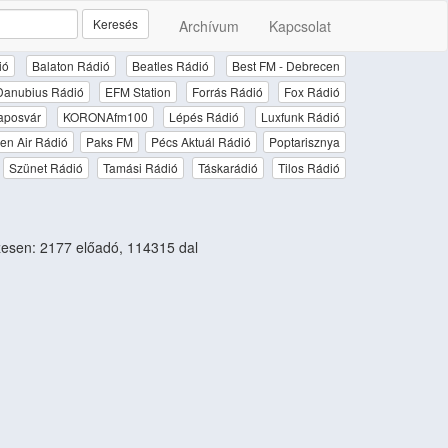
Keresés
Archívum
Kapcsolat
ió
Balaton Rádió
Beatles Rádió
Best FM - Debrecen
Danubius Rádió
EFM Station
Forrás Rádió
Fox Rádió
aposvár
KORONAfm100
Lépés Rádió
Luxfunk Rádió
en Air Rádió
Paks FM
Pécs Aktuál Rádió
Poptarisznya
Szünet Rádió
Tamási Rádió
Táskarádió
Tilos Rádió
esen: 2177 előadó, 114315 dal