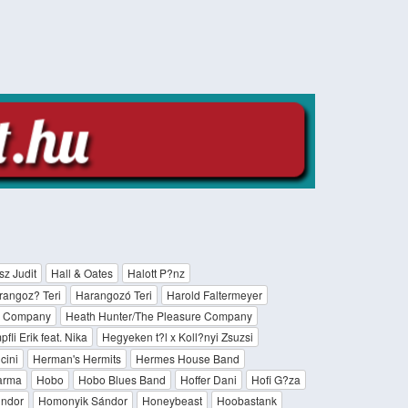
sz Judit
Hall & Oates
Halott P?nz
rangoz? Teri
Harangozó Teri
Harold Faltermeyer
e Company
Heath Hunter/The Pleasure Company
li Erik feat. Nika
Hegyeken t?l x Koll?nyi Zsuzsi
cini
Herman's Hermits
Hermes House Band
arma
Hobo
Hobo Blues Band
Hoffer Dani
Hofi G?za
ndor
Homonyik Sándor
Honeybeast
Hoobastank