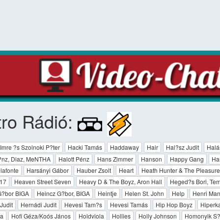
ro Rádió:
mre ?s Szolnoki P?ter
Hacki Tamás
Haddaway
Hair
Hal?sz Judit
Halá
P?nz, Diaz, MeNTHA
Halott Pénz
Hans Zimmer
Hanson
Happy Gang
Ha
lafonte
Harsányi Gábor
Hauber Zsolt
Heart
Heath Hunter & The Pleasur
17
Heaven Street Seven
Heavy D & The Boyz, Aron Hall
Heged?s Bori, Tempf
G?bor BIGA
Heincz G?bor, BIGA
Heintje
Helen St. John
Help
Henri Man
Judit
Hernádi Judit
Hevesi Tam?s
Hevesi Tamás
Hip Hop Boyz
Hiperk
za
Hofi Géza/Koós János
Holdviola
Hollies
Holly Johnson
Homonyik S?