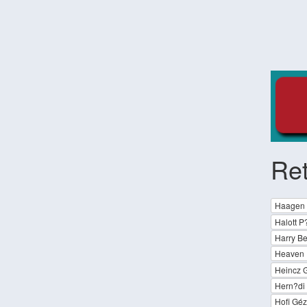
Ret
Haagen I
Halott 
Harry Be
Heaven 
Heincz 
Hern?di 
Hofi Gé