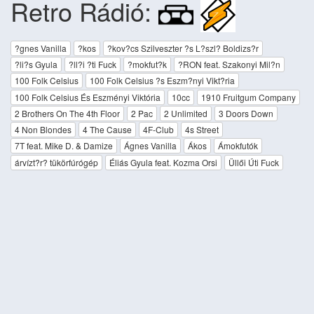
Retro Rádió:
?gnes Vanilla
?kos
?kov?cs Szilveszter ?s L?szl? Boldizs?r
?li?s Gyula
?ll?i ?ti Fuck
?mokfut?k
?RON feat. Szakonyi Mil?n
100 Folk Celsius
100 Folk Celsius ?s Eszm?nyi Vikt?ria
100 Folk Celsius És Eszményi Viktória
10cc
1910 Fruitgum Company
2 Brothers On The 4th Floor
2 Pac
2 Unlimited
3 Doors Down
4 Non Blondes
4 The Cause
4F-Club
4s Street
7T feat. Mike D. & Damize
Ágnes Vanilla
Ákos
Ámokfutók
árvízt?r? tükörfúrógép
Éliás Gyula feat. Kozma Orsi
Üllői Úti Fuck