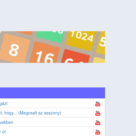
gázt
t, hogy... (Megcsalt az asszony)
evekben
 út