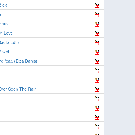
élek
e
ders
f Love
adio Edit)
ószél
re feat. (Elza Danis)
ver Seen The Rain