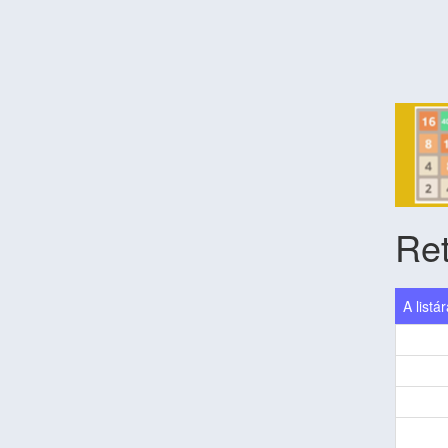
Ret
A listá