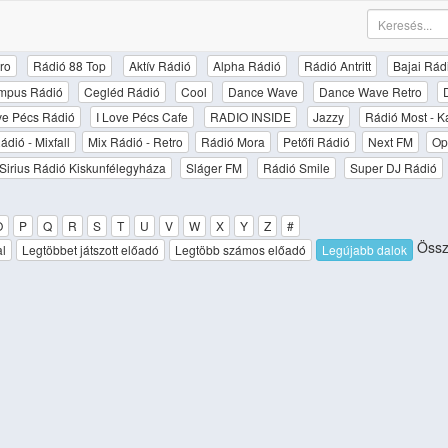
ro
Rádió 88 Top
Aktív Rádió
Alpha Rádió
Rádió Antritt
Bajai Rád
mpus Rádió
Cegléd Rádió
Cool
Dance Wave
Dance Wave Retro
ove Pécs Rádió
I Love Pécs Cafe
RADIO INSIDE
Jazzy
Rádió Most - K
ádió - Mixfall
Mix Rádió - Retro
Rádió Mora
Petőfi Rádió
Next FM
Op
Sirius Rádió Kiskunfélegyháza
Sláger FM
Rádió Smile
Super DJ Rádió
O
P
Q
R
S
T
U
V
W
X
Y
Z
#
Össz
al
Legtöbbet játszott előadó
Legtöbb számos előadó
Legújabb dalok