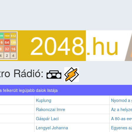
ro Rádió:
ra felkerült legújabb dalok listája
Kuplung
Nyomod a 
Rakonczai Imre
Az a helyze
Gáspár Laci
A 80-as e
Lengyel Johanna
Egyenes az