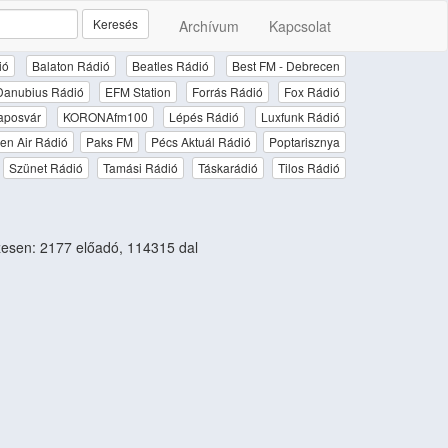
Keresés
Archívum
Kapcsolat
ió
Balaton Rádió
Beatles Rádió
Best FM - Debrecen
Danubius Rádió
EFM Station
Forrás Rádió
Fox Rádió
aposvár
KORONAfm100
Lépés Rádió
Luxfunk Rádió
en Air Rádió
Paks FM
Pécs Aktuál Rádió
Poptarisznya
Szünet Rádió
Tamási Rádió
Táskarádió
Tilos Rádió
esen: 2177 előadó, 114315 dal