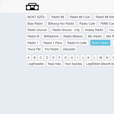
MOST SZÓL!
Rádió 88
Rádió 88 Club
Rádió 88 Ret
Bias Rádió
Bithang-Yoo Rádió
Radio Cafe
FM90 Ca
Rádió Groove
Rádió Groove - City
Hobby Rádió
I l
Rádió M
MiRádiónk
Rádió Miskolc
Mix Rádió
Mix R
Rádió 1
Rádió 1 Pécs
Rádió N Caffe
Retro Rádió
Trend FM
Trió Rádió
Zebrádió
A
B
C
D
E
F
G
H
I
J
K
L
M
N
Legfrissebb
Napi lista
Havi toplista
Legtöbbet játszott d