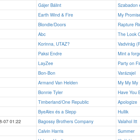
Gájer Bálint
Szabadon 
Earth Wind & Fire
My Promis
Blondie/Doors
Rapture Ri
Abc
The Look O
Korinna, UTAZ?
Vadvirág (R
Paksi Endre
Mint a forg
LayZee
Party on Fi
Bon-Bon
Varázsjel
Armand Van Helden
My My My
Bonnie Tyler
Have You E
Timberland/One Republic
Apologize
ByeAlex és a Slepp
Hullik
8-07 01:22
Bagossy Brothers Company
Valahol Itt
Calvin Harris
Summer