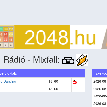
 Rádió - Mixfall:
Derulo dalai
Take yo
ou Dancing
18160
2026-08
18160
2026-08
2026-08
2026-08