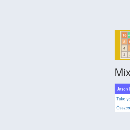
Mix
Jason 
Take y
Összes