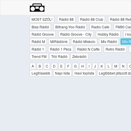
MOST SZÓL!
Rádió 88
Rádió 88 Club
Rádió 88 Ret
Bias Rádió
Bithang-Yoo Rádió
Radio Cafe
FM90 Ca
Rádió Groove
Rádió Groove - City
Hobby Rádió
I l
Rádió M
MiRádiónk
Rádió Miskolc
Mix Rádió
Mix R
Rádió 1
Rádió 1 Pécs
Rádió N Caffe
Retro Rádió
Trend FM
Trió Rádió
Zebrádió
A
B
C
D
E
F
G
H
I
J
K
L
M
N
Legfrissebb
Napi lista
Havi toplista
Legtöbbet játszott d