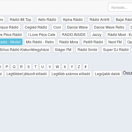
ro
Rádió 88 Top
Aktív Rádió
Alpha Rádió
Rádió Antritt
Bajai Rád
mpus Rádió
Cegléd Rádió
Cool
Dance Wave
Dance Wave Retro
ove Pécs Rádió
I Love Pécs Cafe
RADIO INSIDE
Jazzy
Rádió Most - K
ádió - Mixfall
Mix Rádió - Retro
Rádió Mora
Petőfi Rádió
Next FM
Op
Sirius Rádió Kiskunfélegyháza
Sláger FM
Rádió Smile
Super DJ Rádió
O
P
Q
R
S
T
U
V
W
X
Y
Z
#
Össze
al
Legtöbbet játszott előadó
Legtöbb számos előadó
Legújabb dalok