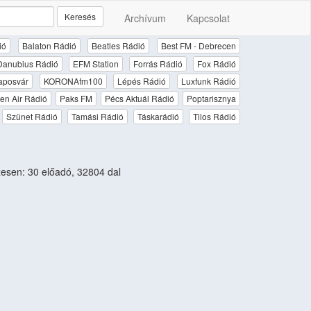
Keresés
Archívum
Kapcsolat
ió
Balaton Rádió
Beatles Rádió
Best FM - Debrecen
Danubius Rádió
EFM Station
Forrás Rádió
Fox Rádió
aposvár
KORONAfm100
Lépés Rádió
Luxfunk Rádió
en Air Rádió
Paks FM
Pécs Aktuál Rádió
Poptarisznya
Szünet Rádió
Tamási Rádió
Táskarádió
Tilos Rádió
sen: 30 előadó, 32804 dal