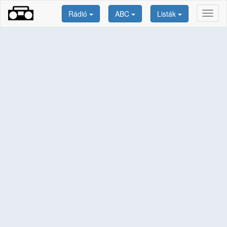
Rádió
ABC
Listák
Toggl
naviga