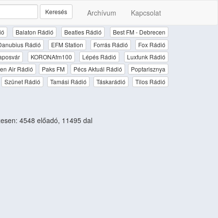
Keresés
Archívum
Kapcsolat
ió
Balaton Rádió
Beatles Rádió
Best FM - Debrecen
Danubius Rádió
EFM Station
Forrás Rádió
Fox Rádió
aposvár
KORONAfm100
Lépés Rádió
Luxfunk Rádió
en Air Rádió
Paks FM
Pécs Aktuál Rádió
Poptarisznya
Szünet Rádió
Tamási Rádió
Táskarádió
Tilos Rádió
esen: 4548 előadó, 11495 dal