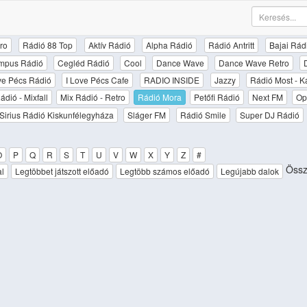
ro
Rádió 88 Top
Aktív Rádió
Alpha Rádió
Rádió Antritt
Bajai Rád
mpus Rádió
Cegléd Rádió
Cool
Dance Wave
Dance Wave Retro
ove Pécs Rádió
I Love Pécs Cafe
RADIO INSIDE
Jazzy
Rádió Most - K
ádió - Mixfall
Mix Rádió - Retro
Rádió Mora
Petőfi Rádió
Next FM
Op
Sirius Rádió Kiskunfélegyháza
Sláger FM
Rádió Smile
Super DJ Rádió
O
P
Q
R
S
T
U
V
W
X
Y
Z
#
Össz
al
Legtöbbet játszott előadó
Legtöbb számos előadó
Legújabb dalok