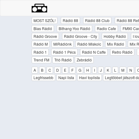
MOST SZÓL!
Rádió 88
Rádió 88 Club
Rádió 88 Ret
Bias Rádió
Bithang-Yoo Rádió
Radio Cafe
FM90 Ca
Rádió Groove
Rádió Groove - City
Hobby Rádió
I l
Rádió M
MiRádiónk
Rádió Miskolc
Mix Rádió
Mix R
Rádió 1
Rádió 1 Pécs
Rádió N Caffe
Retro Rádió
Trend FM
Trió Rádió
Zebrádió
A
B
C
D
E
F
G
H
I
J
K
L
M
N
Legfrissebb
Napi lista
Havi toplista
Legtöbbet játszott d