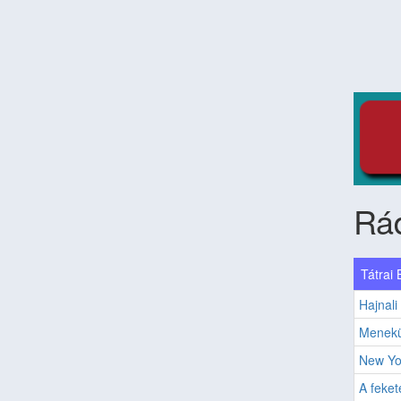
Rá
Tátrai 
Hajnali
Menekü
New Yo
A feke