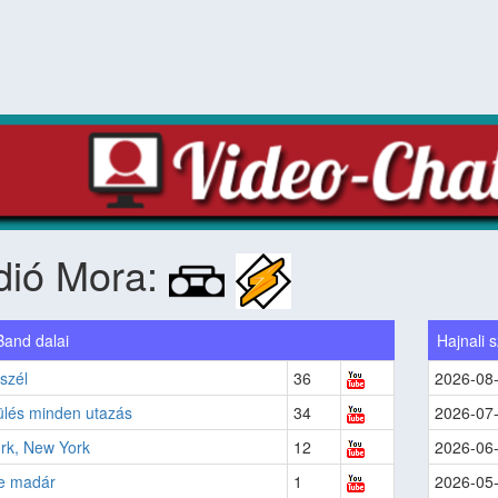
dió Mora:
Band dalai
Hajnali s
 szél
36
2026-08
lés minden utazás
34
2026-07
rk, New York
12
2026-06
te madár
1
2026-05