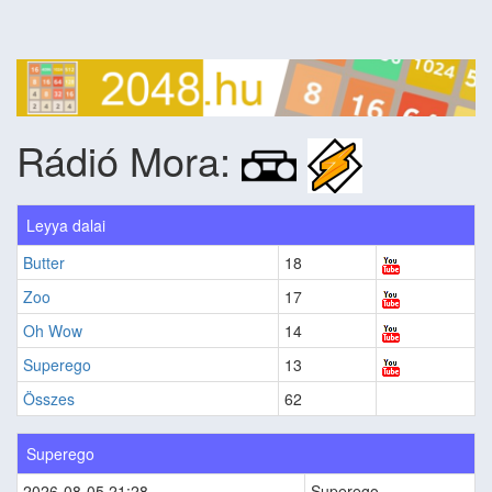
Rádió Mora:
Leyya dalai
Butter
18
Zoo
17
Oh Wow
14
Superego
13
Összes
62
Superego
2026-08-05 21:28
Superego