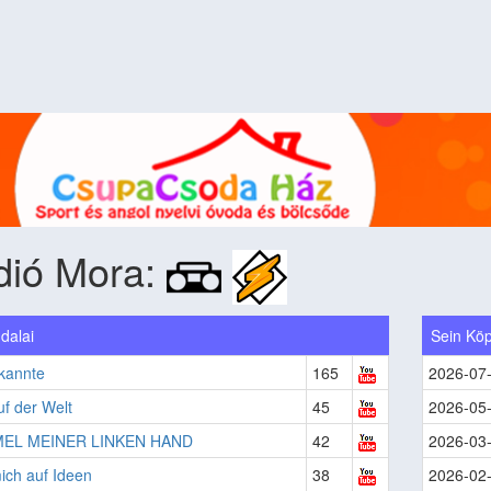
dió Mora:
dalai
Sein Köp
kannte
165
2026-07
uf der Welt
45
2026-05
MEL MEINER LINKEN HAND
42
2026-03
ich auf Ideen
38
2026-02