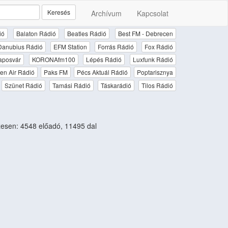
Keresés
Archívum
Kapcsolat
ió
Balaton Rádió
Beatles Rádió
Best FM - Debrecen
Danubius Rádió
EFM Station
Forrás Rádió
Fox Rádió
aposvár
KORONAfm100
Lépés Rádió
Luxfunk Rádió
en Air Rádió
Paks FM
Pécs Aktuál Rádió
Poptarisznya
Szünet Rádió
Tamási Rádió
Táskarádió
Tilos Rádió
esen: 4548 előadó, 11495 dal