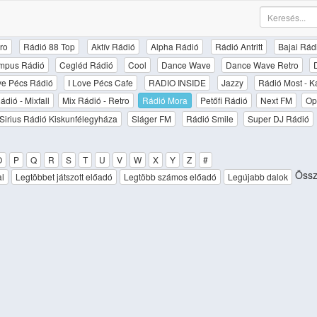
ro
Rádió 88 Top
Aktív Rádió
Alpha Rádió
Rádió Antritt
Bajai Rád
mpus Rádió
Cegléd Rádió
Cool
Dance Wave
Dance Wave Retro
ove Pécs Rádió
I Love Pécs Cafe
RADIO INSIDE
Jazzy
Rádió Most - K
ádió - Mixfall
Mix Rádió - Retro
Rádió Mora
Petőfi Rádió
Next FM
Op
Sirius Rádió Kiskunfélegyháza
Sláger FM
Rádió Smile
Super DJ Rádió
O
P
Q
R
S
T
U
V
W
X
Y
Z
#
Össz
al
Legtöbbet játszott előadó
Legtöbb számos előadó
Legújabb dalok