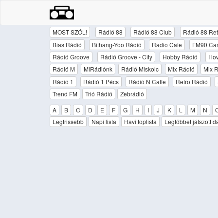
MOST SZÓL!
Rádió 88
Rádió 88 Club
Rádió 88 Ret
Bias Rádió
Bithang-Yoo Rádió
Radio Cafe
FM90 Ca
Rádió Groove
Rádió Groove - City
Hobby Rádió
I l
Rádió M
MiRádiónk
Rádió Miskolc
Mix Rádió
Mix R
Rádió 1
Rádió 1 Pécs
Rádió N Caffe
Retro Rádió
Trend FM
Trió Rádió
Zebrádió
A
B
C
D
E
F
G
H
I
J
K
L
M
N
Legfrissebb
Napi lista
Havi toplista
Legtöbbet játszott d