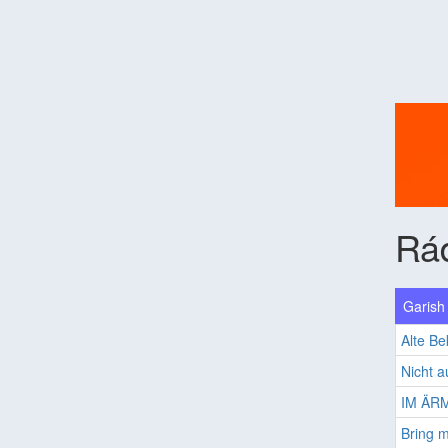
Rá
Garish 
Alte Be
Nicht a
IM ÄR
Bring m