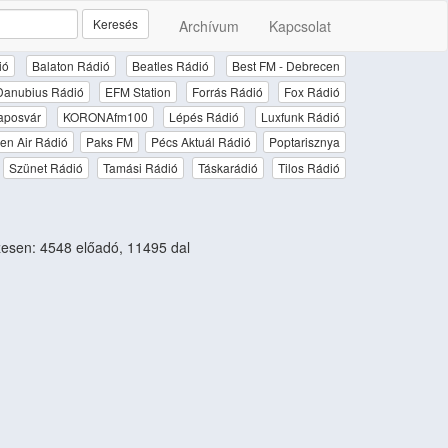
Keresés
Archívum
Kapcsolat
ió
Balaton Rádió
Beatles Rádió
Best FM - Debrecen
Danubius Rádió
EFM Station
Forrás Rádió
Fox Rádió
aposvár
KORONAfm100
Lépés Rádió
Luxfunk Rádió
en Air Rádió
Paks FM
Pécs Aktuál Rádió
Poptarisznya
Szünet Rádió
Tamási Rádió
Táskarádió
Tilos Rádió
esen: 4548 előadó, 11495 dal