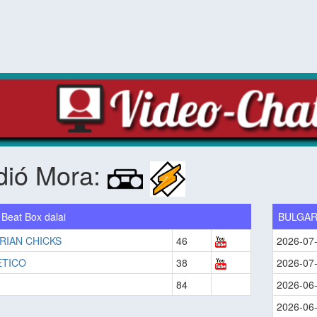
dió Mora:
 Beat Box dalai
BULGAR
RIAN CHICKS
46
2026-07
TICO
38
2026-07
84
2026-06
2026-06