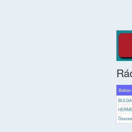
Rá
Balkan
BULGA
HERME
Összes