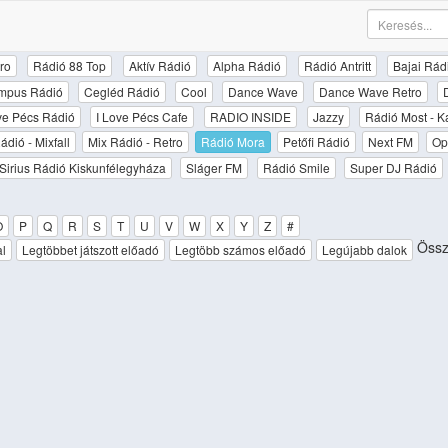
ro
Rádió 88 Top
Aktív Rádió
Alpha Rádió
Rádió Antritt
Bajai Rád
mpus Rádió
Cegléd Rádió
Cool
Dance Wave
Dance Wave Retro
ove Pécs Rádió
I Love Pécs Cafe
RADIO INSIDE
Jazzy
Rádió Most - K
ádió - Mixfall
Mix Rádió - Retro
Rádió Mora
Petőfi Rádió
Next FM
Op
Sirius Rádió Kiskunfélegyháza
Sláger FM
Rádió Smile
Super DJ Rádió
O
P
Q
R
S
T
U
V
W
X
Y
Z
#
Össz
al
Legtöbbet játszott előadó
Legtöbb számos előadó
Legújabb dalok