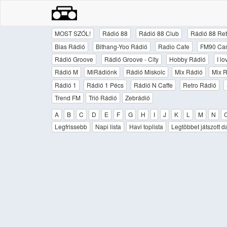
MOST SZÓL!
Rádió 88
Rádió 88 Club
Rádió 88 Ret
Bias Rádió
Bithang-Yoo Rádió
Radio Cafe
FM90 Ca
Rádió Groove
Rádió Groove - City
Hobby Rádió
I l
Rádió M
MiRádiónk
Rádió Miskolc
Mix Rádió
Mix R
Rádió 1
Rádió 1 Pécs
Rádió N Caffe
Retro Rádió
Trend FM
Trió Rádió
Zebrádió
A
B
C
D
E
F
G
H
I
J
K
L
M
N
Legfrissebb
Napi lista
Havi toplista
Legtöbbet játszott d