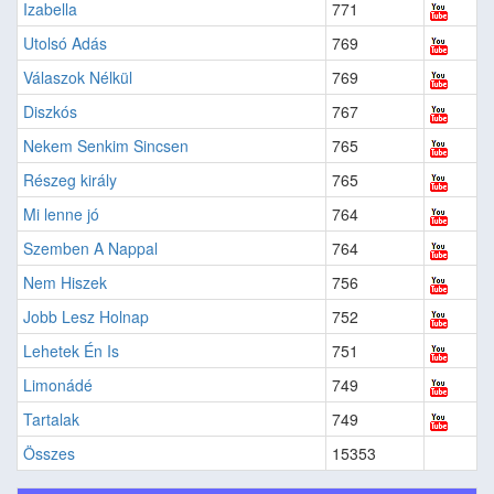
Izabella
771
Utolsó Adás
769
Válaszok Nélkül
769
Diszkós
767
Nekem Senkim Sincsen
765
Részeg király
765
Mi lenne jó
764
Szemben A Nappal
764
Nem Hiszek
756
Jobb Lesz Holnap
752
Lehetek Én Is
751
Limonádé
749
Tartalak
749
Összes
15353