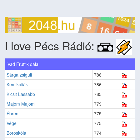
I love Pécs Rádió:
Vad Fruttik dalai
Sárga zsiguli
788
Kemikáliák
786
Kicsit Lassabb
785
Majom Majom
779
Ébren
775
Vége
775
Boroskóla
774