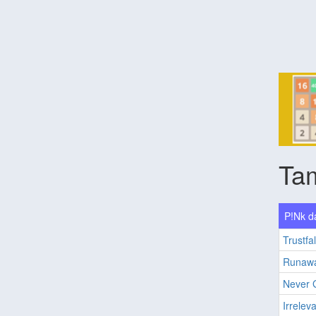
Ta
P!Nk da
Trustfal
Runaw
Never 
Irrelev