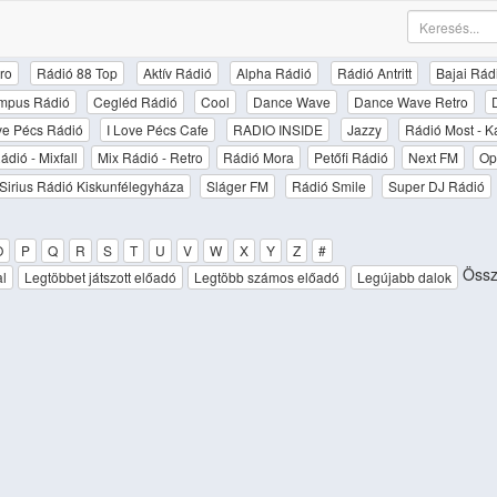
ro
Rádió 88 Top
Aktív Rádió
Alpha Rádió
Rádió Antritt
Bajai Rád
mpus Rádió
Cegléd Rádió
Cool
Dance Wave
Dance Wave Retro
ove Pécs Rádió
I Love Pécs Cafe
RADIO INSIDE
Jazzy
Rádió Most - K
ádió - Mixfall
Mix Rádió - Retro
Rádió Mora
Petőfi Rádió
Next FM
Op
Sirius Rádió Kiskunfélegyháza
Sláger FM
Rádió Smile
Super DJ Rádió
O
P
Q
R
S
T
U
V
W
X
Y
Z
#
Össz
al
Legtöbbet játszott előadó
Legtöbb számos előadó
Legújabb dalok