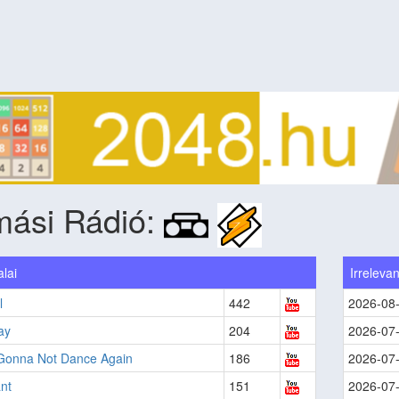
mási Rádió:
lai
Irrelevan
l
442
2026-08
ay
204
2026-07
Gonna Not Dance Again
186
2026-07
ant
151
2026-07