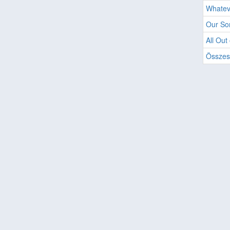
Whatev
Our So
All Out 
Összes