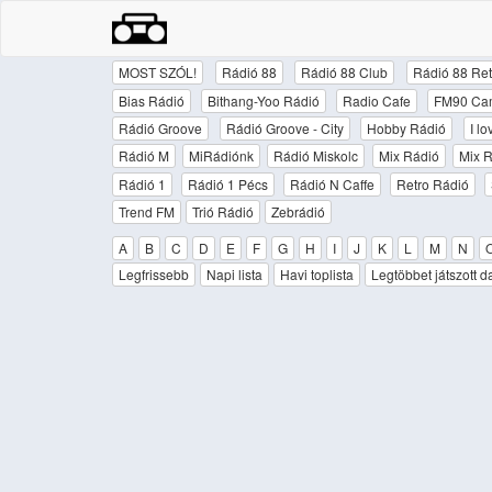
MOST SZÓL!
Rádió 88
Rádió 88 Club
Rádió 88 Ret
Bias Rádió
Bithang-Yoo Rádió
Radio Cafe
FM90 Ca
Rádió Groove
Rádió Groove - City
Hobby Rádió
I l
Rádió M
MiRádiónk
Rádió Miskolc
Mix Rádió
Mix R
Rádió 1
Rádió 1 Pécs
Rádió N Caffe
Retro Rádió
Trend FM
Trió Rádió
Zebrádió
A
B
C
D
E
F
G
H
I
J
K
L
M
N
Legfrissebb
Napi lista
Havi toplista
Legtöbbet játszott d