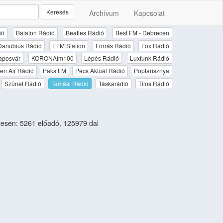
Keresés
Archívum
Kapcsolat
ió
Balaton Rádió
Beatles Rádió
Best FM - Debrecen
Danubius Rádió
EFM Station
Forrás Rádió
Fox Rádió
aposvár
KORONAfm100
Lépés Rádió
Luxfunk Rádió
en Air Rádió
Paks FM
Pécs Aktuál Rádió
Poptarisznya
Szünet Rádió
Tamási Rádió
Táskarádió
Tilos Rádió
esen: 5261 előadó, 125979 dal