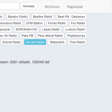
Keresés
Archívum
Kapcsolat
ió
Balaton Rádió
Beatles Rádió
Best FM - Debrecen
Danubius Rádió
EFM Station
Forrás Rádió
Fox Rádió
aposvár
KORONAfm100
Lépés Rádió
Luxfunk Rádió
en Air Rádió
Paks FM
Pécs Aktuál Rádió
Poptarisznya
Szünet Rádió
Tamási Rádió
Táskarádió
Tilos Rádió
esen: 5261 előadó, 126049 dal