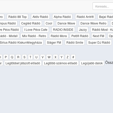
ro
Rádió 88 Top
Aktív Rádió
Alpha Rádió
Rádió Antritt
Bajai Rád
mpus Rádió
Cegléd Rádió
Cool
Dance Wave
Dance Wave Retro
ove Pécs Rádió
I Love Pécs Cafe
RADIO INSIDE
Jazzy
Rádió Most - K
ádió - Mixfall
Mix Rádió - Retro
Rádió Mora
Petőfi Rádió
Next FM
Op
Sirius Rádió Kiskunfélegyháza
Sláger FM
Rádió Smile
Super DJ Rádió
O
P
Q
R
S
T
U
V
W
X
Y
Z
#
Össz
al
Legtöbbet játszott előadó
Legtöbb számos előadó
Legújabb dalok