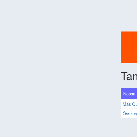
Ta
Nossa 
Mas Q
Összes