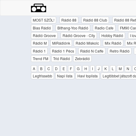
MOST SZÓL!
Rádió 88
Rádió 88 Club
Rádió 88 Ret
Bias Rádió
Bithang-Yoo Rádió
Radio Cafe
FM90 Ca
Rádió Groove
Rádió Groove - City
Hobby Rádió
I l
Rádió M
MiRádiónk
Rádió Miskolc
Mix Rádió
Mix R
Rádió 1
Rádió 1 Pécs
Rádió N Caffe
Retro Rádió
Trend FM
Trió Rádió
Zebrádió
A
B
C
D
E
F
G
H
I
J
K
L
M
N
Legfrissebb
Napi lista
Havi toplista
Legtöbbet játszott d