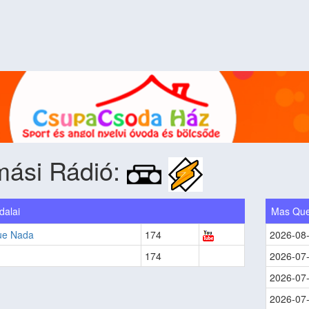
mási Rádió:
dalai
Mas Qu
ue Nada
174
2026-08
174
2026-07
2026-07
2026-07