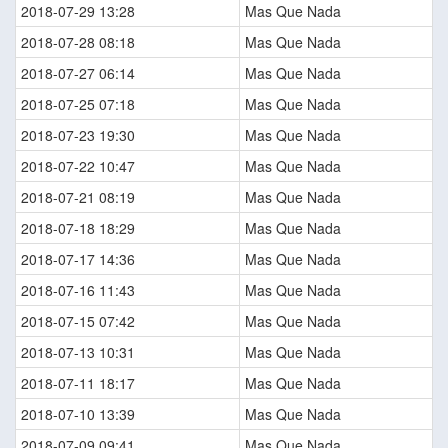
2018-07-29 13:28
Mas Que Nada
2018-07-28 08:18
Mas Que Nada
2018-07-27 06:14
Mas Que Nada
2018-07-25 07:18
Mas Que Nada
2018-07-23 19:30
Mas Que Nada
2018-07-22 10:47
Mas Que Nada
2018-07-21 08:19
Mas Que Nada
2018-07-18 18:29
Mas Que Nada
2018-07-17 14:36
Mas Que Nada
2018-07-16 11:43
Mas Que Nada
2018-07-15 07:42
Mas Que Nada
2018-07-13 10:31
Mas Que Nada
2018-07-11 18:17
Mas Que Nada
2018-07-10 13:39
Mas Que Nada
2018-07-09 09:41
Mas Que Nada