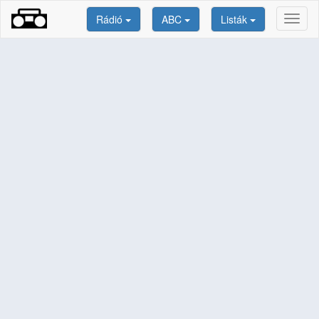
Rádió
ABC
Listák
Toggl
naviga