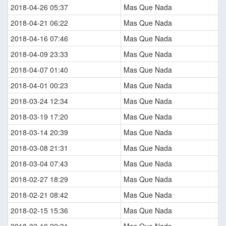
2018-04-26 05:37
Mas Que Nada
2018-04-21 06:22
Mas Que Nada
2018-04-16 07:46
Mas Que Nada
2018-04-09 23:33
Mas Que Nada
2018-04-07 01:40
Mas Que Nada
2018-04-01 00:23
Mas Que Nada
2018-03-24 12:34
Mas Que Nada
2018-03-19 17:20
Mas Que Nada
2018-03-14 20:39
Mas Que Nada
2018-03-08 21:31
Mas Que Nada
2018-03-04 07:43
Mas Que Nada
2018-02-27 18:29
Mas Que Nada
2018-02-21 08:42
Mas Que Nada
2018-02-15 15:36
Mas Que Nada