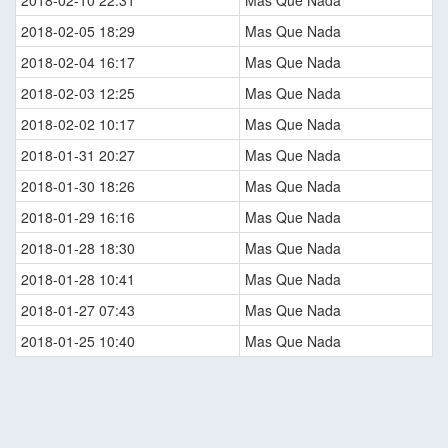
2018-02-10 22:31
Mas Que Nada
2018-02-05 18:29
Mas Que Nada
2018-02-04 16:17
Mas Que Nada
2018-02-03 12:25
Mas Que Nada
2018-02-02 10:17
Mas Que Nada
2018-01-31 20:27
Mas Que Nada
2018-01-30 18:26
Mas Que Nada
2018-01-29 16:16
Mas Que Nada
2018-01-28 18:30
Mas Que Nada
2018-01-28 10:41
Mas Que Nada
2018-01-27 07:43
Mas Que Nada
2018-01-25 10:40
Mas Que Nada