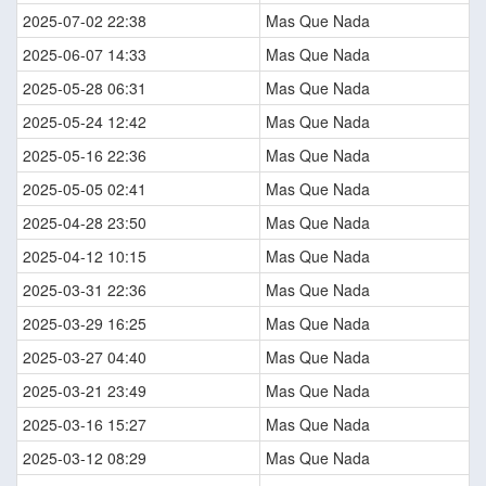
2025-07-02 22:38
Mas Que Nada
2025-06-07 14:33
Mas Que Nada
2025-05-28 06:31
Mas Que Nada
2025-05-24 12:42
Mas Que Nada
2025-05-16 22:36
Mas Que Nada
2025-05-05 02:41
Mas Que Nada
2025-04-28 23:50
Mas Que Nada
2025-04-12 10:15
Mas Que Nada
2025-03-31 22:36
Mas Que Nada
2025-03-29 16:25
Mas Que Nada
2025-03-27 04:40
Mas Que Nada
2025-03-21 23:49
Mas Que Nada
2025-03-16 15:27
Mas Que Nada
2025-03-12 08:29
Mas Que Nada