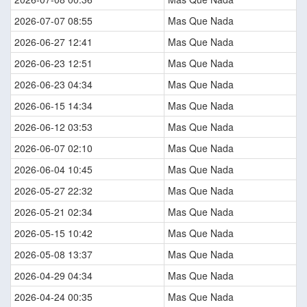
2026-07-07 08:55
Mas Que Nada
2026-06-27 12:41
Mas Que Nada
2026-06-23 12:51
Mas Que Nada
2026-06-23 04:34
Mas Que Nada
2026-06-15 14:34
Mas Que Nada
2026-06-12 03:53
Mas Que Nada
2026-06-07 02:10
Mas Que Nada
2026-06-04 10:45
Mas Que Nada
2026-05-27 22:32
Mas Que Nada
2026-05-21 02:34
Mas Que Nada
2026-05-15 10:42
Mas Que Nada
2026-05-08 13:37
Mas Que Nada
2026-04-29 04:34
Mas Que Nada
2026-04-24 00:35
Mas Que Nada