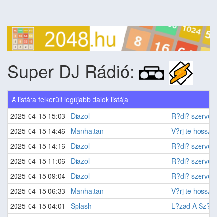
Super DJ Rádió:
A listára felkerült legújabb dalok listája
2025-04-15 15:03
Diazol
R?di? szerver
2025-04-15 14:46
Manhattan
V?rj te hossz? 
2025-04-15 14:16
Diazol
R?di? szerver
2025-04-15 11:06
Diazol
R?di? szerver
2025-04-15 09:04
Diazol
R?di? szerver
2025-04-15 06:33
Manhattan
V?rj te hossz? 
2025-04-15 04:01
Splash
L?zad A Sz?v