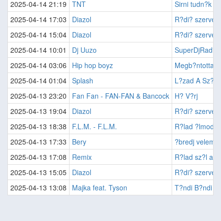
2025-04-14 21:19
TNT
Sirni tudn?k
2025-04-14 17:03
Diazol
R?di? szerver
2025-04-14 15:04
Diazol
R?di? szerver
2025-04-14 10:01
Dj Uuzo
SuperDjRadio 
2025-04-14 03:06
Hip hop boyz
Megb?ntottak
2025-04-14 01:04
Splash
L?zad A Sz?v
2025-04-13 23:20
Fan Fan - FAN-FAN & Bancock
H? V?rj
2025-04-13 19:04
Diazol
R?di? szerver
2025-04-13 18:38
F.L.M. - F.L.M.
R?lad ?lmodo
2025-04-13 17:33
Bery
?bredj velem
2025-04-13 17:08
Remix
R?lad sz?l az ?
2025-04-13 15:05
Diazol
R?di? szerver
2025-04-13 13:08
Majka feat. Tyson
T?ndi B?ndi