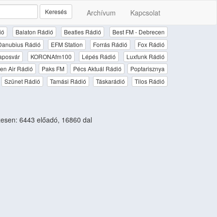
Keresés
Archívum
Kapcsolat
ió
Balaton Rádió
Beatles Rádió
Best FM - Debrecen
Danubius Rádió
EFM Station
Forrás Rádió
Fox Rádió
aposvár
KORONAfm100
Lépés Rádió
Luxfunk Rádió
en Air Rádió
Paks FM
Pécs Aktuál Rádió
Poptarisznya
Szünet Rádió
Tamási Rádió
Táskarádió
Tilos Rádió
esen: 6443 előadó, 16860 dal