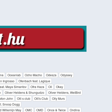
na
Oceanlab
Ocho Macho
Odesza
Odyssey
n Ingrosso
Ofenbach feat. Lagique
feat. Maya Simantov
Ofra Haza
Oil
Okay
m
Oliver Heldens & Shungudzo
Oliver Heldens, WeiBird
wton-John
Olli s club
Olli's Club
Olly Murs
at. Snoop Dogg
d Willemijn May
OMC
OMD
Once & Twice
Ondina