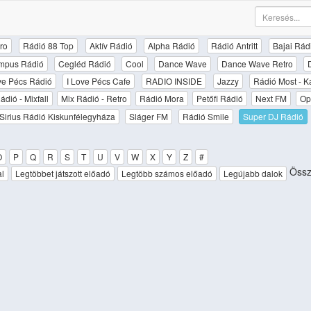
ro
Rádió 88 Top
Aktív Rádió
Alpha Rádió
Rádió Antritt
Bajai Rád
mpus Rádió
Cegléd Rádió
Cool
Dance Wave
Dance Wave Retro
ove Pécs Rádió
I Love Pécs Cafe
RADIO INSIDE
Jazzy
Rádió Most - K
ádió - Mixfall
Mix Rádió - Retro
Rádió Mora
Petőfi Rádió
Next FM
Op
Sirius Rádió Kiskunfélegyháza
Sláger FM
Rádió Smile
Super DJ Rádió
O
P
Q
R
S
T
U
V
W
X
Y
Z
#
Össz
al
Legtöbbet játszott előadó
Legtöbb számos előadó
Legújabb dalok