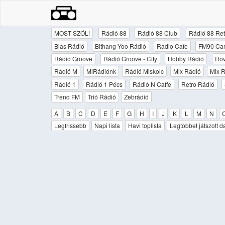
MOST SZÓL!
Rádió 88
Rádió 88 Club
Rádió 88 Ret
Bias Rádió
Bithang-Yoo Rádió
Radio Cafe
FM90 Ca
Rádió Groove
Rádió Groove - City
Hobby Rádió
I l
Rádió M
MiRádiónk
Rádió Miskolc
Mix Rádió
Mix R
Rádió 1
Rádió 1 Pécs
Rádió N Caffe
Retro Rádió
Trend FM
Trió Rádió
Zebrádió
A
B
C
D
E
F
G
H
I
J
K
L
M
N
Legfrissebb
Napi lista
Havi toplista
Legtöbbet játszott d