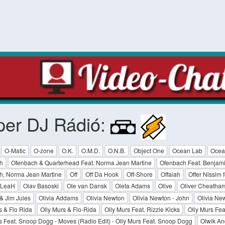
per DJ Rádió:
O-Matic
O-zone
O.K.
O.M.D.
O.N.B.
Object One
Ocean Lab
Ocea
h
Ofenbach & Quarterhead Feat. Norma Jean Martine
Ofenbach Feat. Benjami
h, Norma Jean Martine
Off
Off Da Hook
Off-Shore
Offaiah
Offer Nissim 
 LeaH
Olav Basoski
Ole van Dansk
Oleta Adams
Olive
Oliver Cheatha
 & Jim Jules
Olivia Addams
Olivia Newton
Olivia Newton - John
Olivia Ne
s & Flo Rida
Olly Murs & Flo-Rida
Olly Murs Feat. Rizzle Kicks
Olly Murs Fe
s Feat. Snoop Dogg - Moves (Radio Edit) - Olly Murs Feat. Snoop Dogg
Olwik An