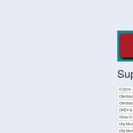
Su
O Zone
Ofenbac
Ofenbac
OKEY &
Oliver S
Olly Mur
Olly Mur