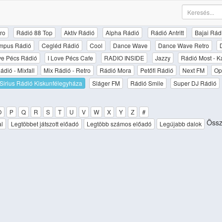
ro
Rádió 88 Top
Aktív Rádió
Alpha Rádió
Rádió Antritt
Bajai Rád
mpus Rádió
Cegléd Rádió
Cool
Dance Wave
Dance Wave Retro
ove Pécs Rádió
I Love Pécs Cafe
RADIO INSIDE
Jazzy
Rádió Most - K
ádió - Mixfall
Mix Rádió - Retro
Rádió Mora
Petőfi Rádió
Next FM
Op
Sirius Rádió Kiskunfélegyháza
Sláger FM
Rádió Smile
Super DJ Rádió
O
P
Q
R
S
T
U
V
W
X
Y
Z
#
Össz
al
Legtöbbet játszott előadó
Legtöbb számos előadó
Legújabb dalok