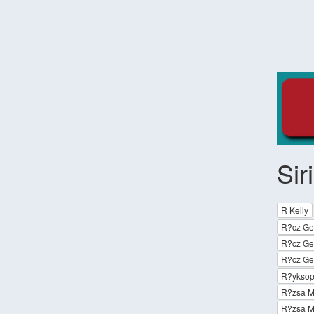
Sir
R Kelly
R?cz Ge
R?cz Ger
R?cz Ger
R?ykso
R?zsa M
R?zsa M