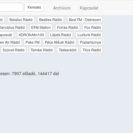
Keresés
Archívum
Kapcsolat
ió
Balaton Rádió
Beatles Rádió
Best FM - Debrecen
Danubius Rádió
EFM Station
Forrás Rádió
Fox Rádió
aposvár
KORONAfm100
Lépés Rádió
Luxfunk Rádió
en Air Rádió
Paks FM
Pécs Aktuál Rádió
Poptarisznya
Szünet Rádió
Tamási Rádió
Táskarádió
Tilos Rádió
esen: 7907 előadó, 144417 dal