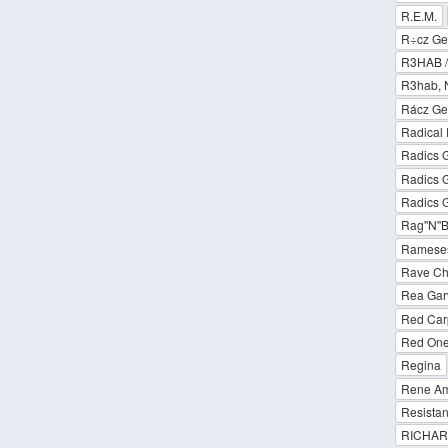
R.E.M.
R÷cz Ger
R3HAB /
R3hab, 
Rácz Ger
Radical
Radics G
Radics G
Radics G
Rag''N'
Rameses
Rave Ch
Rea Garv
Red Carp
Red One 
Regina
Rene Am
Resista
RICHARD