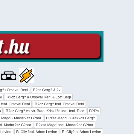
:
g? / Orsovai Reni
R?cz Gerg? & ?v
i
R?cz Gerg? & Orsovai Reni & Lotfi Begi
 feat. Orsovai Reni
R?cz Gerg? feat. Orsovai Reni
o
R?cz Gerg? vs. vs. Burai Kriszti?n feat. feat. Rico
R?f?s
 Magdi / Madar?sz G?bor
R?zsa Magdi / Szak?cs Gerg?
eat. Madar?sz G?bor
R?zsa Magdi feat. Madar?sz G?bor
 Levine
R. City feat. Adam Levine
R. Cityfeat.Adam Levine