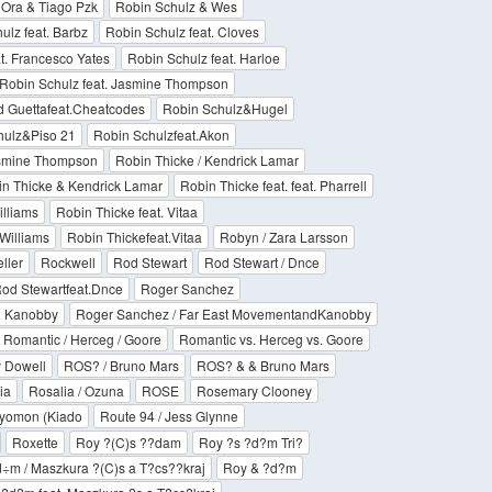
 Ora & Tiago Pzk
Robin Schulz & Wes
ulz feat. Barbz
Robin Schulz feat. Cloves
t. Francesco Yates
Robin Schulz feat. Harloe
Robin Schulz feat. Jasmine Thompson
 Guettafeat.Cheatcodes
Robin Schulz&Hugel
hulz&Piso 21
Robin Schulzfeat.Akon
asmine Thompson
Robin Thicke / Kendrick Lamar
n Thicke & Kendrick Lamar
Robin Thicke feat. feat. Pharrell
illiams
Robin Thicke feat. Vitaa
 Williams
Robin Thickefeat.Vitaa
Robyn / Zara Larsson
ller
Rockwell
Rod Stewart
Rod Stewart / Dnce
od Stewartfeat.Dnce
Roger Sanchez
d Kanobby
Roger Sanchez / Far East MovementandKanobby
Romantic / Herceg / Goore
Romantic vs. Herceg vs. Goore
y Dowell
ROS? / Bruno Mars
ROS? & & Bruno Mars
ia
Rosalia / Ozuna
ROSE
Rosemary Clooney
 Nyomon (Kiado
Route 94 / Jess Glynne
Roxette
Roy ?(C)s ??dam
Roy ?s ?d?m Tri?
÷m / Maszkura ?(C)s a T?cs??kraj
Roy & ?d?m