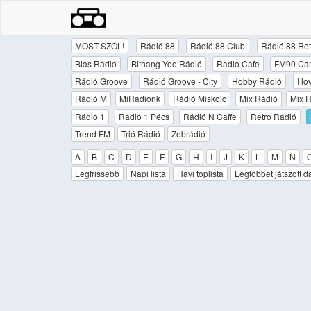
MOST SZÓL!
Rádió 88
Rádió 88 Club
Rádió 88 Ret
Bias Rádió
Bithang-Yoo Rádió
Radio Cafe
FM90 Ca
Rádió Groove
Rádió Groove - City
Hobby Rádió
I l
Rádió M
MiRádiónk
Rádió Miskolc
Mix Rádió
Mix R
Rádió 1
Rádió 1 Pécs
Rádió N Caffe
Retro Rádió
Trend FM
Trió Rádió
Zebrádió
A
B
C
D
E
F
G
H
I
J
K
L
M
N
Legfrissebb
Napi lista
Havi toplista
Legtöbbet játszott d