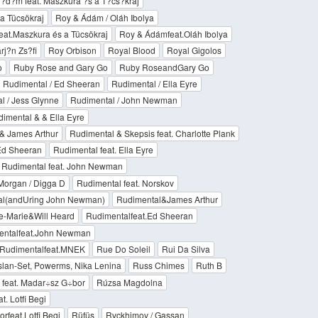
?d?m feat. Maszkura ?s a T?cs?kraj
a Tücsökraj
Roy & Ádám / Oláh Ibolya
at.Maszkura és a Tücsökraj
Roy & Ádámfeat.Oláh Ibolya
rj?n Zs?fi
Roy Orbison
Royal Blood
Royal Gigolos
o
Ruby Rose and Gary Go
Ruby RoseandGary Go
Rudimental / Ed Sheeran
Rudimental / Ella Eyre
l / Jess Glynne
Rudimental / John Newman
imental & & Ella Eyre
& James Arthur
Rudimental & Skepsis feat. Charlotte Plank
 Ed Sheeran
Rudimental feat. Ella Eyre
Rudimental feat. John Newman
 Morgan / Digga D
Rudimental feat. Norskov
al(andUring John Newman)
Rudimental&James Arthur
e-Marie&Will Heard
Rudimentalfeat.Ed Sheeran
entalfeat.John Newman
Rudimentalfeat.MNEK
Rue Do Soleil
Rui Da Silva
lan-Set, Powerms, Nika Lenina
Russ Chimes
Ruth B
feat. Madar÷sz G÷bor
Rúzsa Magdolna
. Lotfi Begi
eat.Lotfi Begi
Rüfüs
Rvckhimov / Gassan