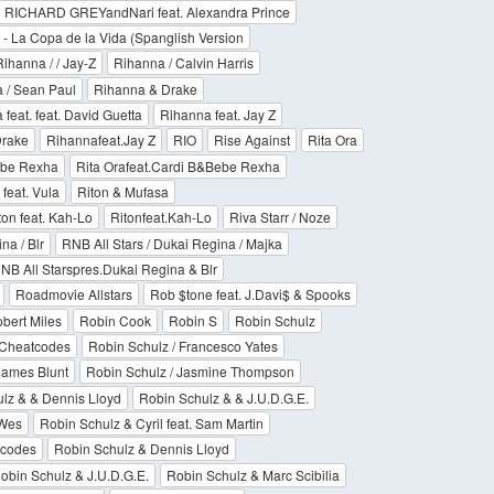
RICHARD GREYandNari feat. Alexandra Prince
 - La Copa de la Vida (Spanglish Version
ihanna / / Jay-Z
Rihanna / Calvin Harris
 / Sean Paul
Rihanna & Drake
feat. feat. David Guetta
Rihanna feat. Jay Z
Drake
Rihannafeat.Jay Z
RIO
Rise Against
Rita Ora
Bebe Rexha
Rita Orafeat.Cardi B&Bebe Rexha
 feat. Vula
Riton & Mufasa
ton feat. Kah-Lo
Ritonfeat.Kah-Lo
Riva Starr / Noze
na / Blr
RNB All Stars / Dukai Regina / Majka
NB All Starspres.Dukai Regina & Blr
Roadmovie Allstars
Rob $tone feat. J.Davi$ & Spooks
bert Miles
Robin Cook
Robin S
Robin Schulz
/ Cheatcodes
Robin Schulz / Francesco Yates
James Blunt
Robin Schulz / Jasmine Thompson
lz & & Dennis Lloyd
Robin Schulz & & J.U.D.G.E.
 Wes
Robin Schulz & Cyril feat. Sam Martin
tcodes
Robin Schulz & Dennis Lloyd
obin Schulz & J.U.D.G.E.
Robin Schulz & Marc Scibilia