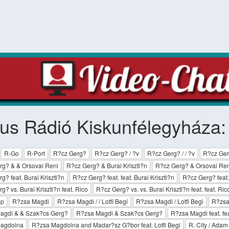
ius Rádió Kiskunfélegyháza
R-Go
R-Port
R?cz Gerg?
R?cz Gerg? / ?v
R?cz Gerg? / / ?v
R?cz Ger
rg? & & Orsovai Reni
R?cz Gerg? & Burai Kriszti?n
R?cz Gerg? & Orsovai Ren
g? feat. Burai Kriszti?n
R?cz Gerg? feat. feat. Burai Kriszti?n
R?cz Gerg? feat.
g? vs. Burai Kriszti?n feat. Rico
R?cz Gerg? vs. vs. Burai Kriszti?n feat. feat. Ric
pp
R?zsa Magdi
R?zsa Magdi / / Lotfi Begi
R?zsa Magdi / Lotfi Begi
R?zsa
agdi & & Szak?cs Gerg?
R?zsa Magdi & Szak?cs Gerg?
R?zsa Magdi feat. f
agdolna
R?zsa Magdolna and Madar?sz G?bor feat. Lotfi Begi
R. City / Adam