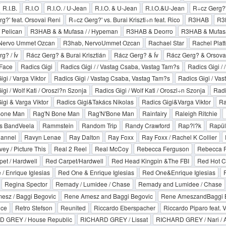
R.I.B.
R.I.O
R.I.O. / U-Jean
R.I.O. & U-Jean
R.I.O.&U-Jean
R÷cz Gerg?
g?' feat. Orsovai Reni
R÷cz Gerg?' vs. Burai Kriszti÷n feat. Rico
R3HAB
R3h
 Pelican
R3HAB & & Mufasa / / Hypeman
R3HAB & Deorro
R3HAB & Mufas
Nervo Ummet Ozcan
R3hab, NervoUmmet Ozcan
Rachael Star
Rachel Plat
g? / Ív
Rácz Gerg? & Burai Krisztián
Rácz Gerg? & Ív
Rácz Gerg? & Orsova
 Face
Radics Gigi
Radics Gigi / / Vastag Csaba, Vastag Tam?s
Radics Gigi / 
igi / Varga Viktor
Radics Gigi / Vastag Csaba, Vastag Tam?s
Radics Gigi / Va
igi / Wolf Kati / Oroszl?n Szonja
Radics Gigi / Wolf Kati / Oroszl÷n Szonja
Radi
igi & Varga Viktor
Radics Gigi&Takács Nikolas
Radics Gigi&Varga Viktor
Ra
'Bone Man
Rag'N Bone Man
Rag'N'Bone Man
Rainfairy
Raleigh Ritchie
 BandVeela
Rammstein
Random Trip
Randy Crawford
Rap?l?k
Rapül
annel
Ravyn Lenae
Ray Dalton
Ray Foxx
Ray Foxx / Rachel K Collier
ey / Picture This
Real 2 Reel
Real McCoy
Rebecca Ferguson
Rebecca 
et / Hardwell
Red Carpet/Hardwell
Red Head Kingpin &The FBI
Red Hot C
/ Enrique Iglesias
Red One & Enrique Iglesias
Red One&Enrique Iglesias
Regina Spector
Remady / Lumidee / Chase
Remady and Lumidee / Chase
esz / Baggi Begovic
Rene Amesz and Baggi Begovic
Rene AmeszandBaggi 
nce
Retro Stefson
Reunited
Riccardo Eberspacher
Riccardo Piparo feat. V
 GREY / House Republic
RICHARD GREY / Lissat
RICHARD GREY / Nari / A