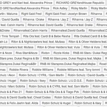
 GREY and Nari feat. Alexandra Prince
RICHARD GREYandHouse Republic
 GREYandNarifeat.Alexandra Prince
Rick Astley
Ricky Martin
Ricky Martin
rtin / Maluma
Right Said Fred
Right Said Fred / Jocelyn Brown
Rihanna
R
/ David Guetta
Rihanna / Drake
Rihanna / Jay Z
Rihanna / Jay-Z
Rihanna
feat. Calvin Harris
Rihanna feat. David Guetta
Rihanna feat. Drake
Rihanna 
&Drake
Rihannafeat.Calvin Harris
Rihannafeat.David Guetta
Rihannafeat.
 / Tinie Tempah
Rita Ora feat. Cardi B & Bebe Rexha
Rita Orafeat.Cardi B & 
Kah-Lo
Riton & & Nightcrawlers feat. feat. Mufasa
Riton & & Oliver Heldens feat.
Nightcrawlers feat. Mufasa
Riton & Oliver Heldens feat. Vula
Riton & Vula
Ri
rr & Noze
Riva Starr&Noze
Rixton
Rizzle Kicks
RNB All Stars / Dukai Regi
Stars pres. Dukai Regina & Blr
RNB All Stars pres. Dukai Regina feat. Majka
R
Starspres.Dukai Regina&Blr
RNB All Starspres.Dukai Reginafeat.Majka
Road
omas
Robbie Rivera
Robbie Williams
Robbie Williams feat. Tony Iommi
Ro
hulz / Akon
Robin Schulz / CYRIL / Sam Martin
Robin Schulz / David Guetta 
hulz / Hugel
Robin Schulz / Ilsey
Robin Schulz / J.U.D.G.E.
Robin Schulz / 
hulz / Marc Scibilia
Robin Schulz & & CYRIL feat. feat. Sam Martin
Robin Schu
hulz & & Piso 21
Robin Schulz & & Rita Ora & & Tiago Pzk
Robin Schulz & &
hulz & David Guetta feat. Cheat Codes
Robin Schulz & David Guetta feat. Chea
hulz & Felix Jaehn feat. Alida
Robin Schulz & Hugel
Robin Schulz & Ilsey
R