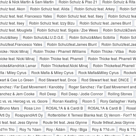
hulz & Nick Martin & Sam Martin
Robin Schulz & Piso 21
Robin Schulz & Rita
hulz feat. Akon
Robin Schulz feat. Alida
Robin Schulz feat. Arkey
Robin Sch
hulz feat. feat. Francesco Yates
Robin Schulz feat. feat. Ilsey
Robin Schulz fea
hulz feat. Ilsey
Robin Schulz feat. Izzy Bizu
Robin Schulz feat. James Blunt
hulz feat. Mougleta
Robin Schulz feat. Sigala / Zoe Wees
Robin Schulz&David
hulz&Ilsey
Robin Schulz&J.U.D.G.E.
Robin Schulz&Marc Scibilia
Robin Sc
hulzfeat.Francesco Yates
Robin Schulzfeat.James Blunt
Robin Schulzfeat.J
icke / Nicki Minaj
Robin Thicke / Pharrell Williams
Robin Thicke / Vitaa
Robi
icke feat. Nicki Minaj
Robin Thicke feat. Pharrell
Robin Thicke feat. Pharrell W
hicke&Kendrick Lamar
Robin Thickefeat.Nicki Minaj
Robin Thickefeat.Pharrell
ia / Miley Cyrus
Rock Mafia & Miley Cyrus
Rock Mafia&Miley Cyrus
Rockefe
wart & Cee Lo Green
Rod Stewart feat. Dnce
Rod Stewart feat. feat. DNCE
R
anchez / Far East Movement / Kanobby
Roger Sanchez / Far East Movement an
anchez & Jem Cooke
Roll Deep
Roll Deep / Jodie Connor
Rolling Stones
 vs. vs. Herceg vs. vs. Goore
Ronan Keating
Room 5
Rory Gallagher / Kell
Bruno Mars
Rosa Linn
ROSAL?A & & Cardi B
ROSAL?A & Cardi B
Rosal
Arti Dy
RospyandArti Dy
Rottenbiller X Temesi Blanka feat. Dj Venom - Forr?
 feat. feat. Jess Glynne
Route 94 feat. Jess Glynne
Route 94feat.Jess Glynne
d?m Trio
Roy ?s ?dam
Roy / Ádám
Roy / Biga
Roy & ??d÷m
Roy & ??d