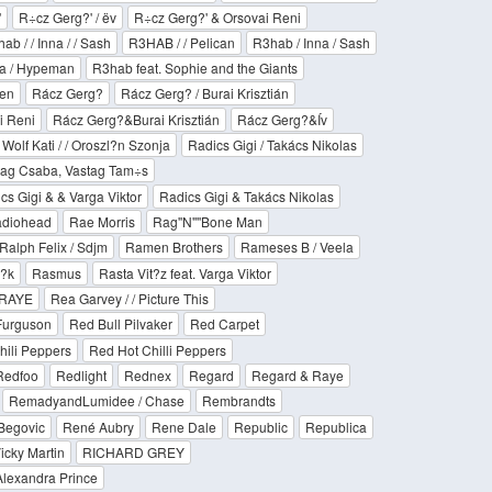
'
R÷cz Gerg?' / ëv
R÷cz Gerg?' & Orsovai Reni
ab / / Inna / / Sash
R3HAB / / Pelican
R3hab / Inna / Sash
a / Hypeman
R3hab feat. Sophie and the Giants
ten
Rácz Gerg?
Rácz Gerg? / Burai Krisztián
i Reni
Rácz Gerg?&Burai Krisztián
Rácz Gerg?&Ív
/ Wolf Kati / / Oroszl?n Szonja
Radics Gigi / Takács Nikolas
stag Csaba, Vastag Tam÷s
cs Gigi & & Varga Viktor
Radics Gigi & Takács Nikolas
diohead
Rae Morris
Rag''N''''Bone Man
Ralph Felix / Sdjm
Ramen Brothers
Rameses B / Veela
?k
Rasmus
Rasta Vit?z feat. Varga Viktor
RAYE
Rea Garvey / / Picture This
Furguson
Red Bull Pilvaker
Red Carpet
hili Peppers
Red Hot Chilli Peppers
Redfoo
Redlight
Rednex
Regard
Regard & Raye
RemadyandLumidee / Chase
Rembrandts
Begovic
René Aubry
Rene Dale
Republic
Republica
icky Martin
RICHARD GREY
lexandra Prince