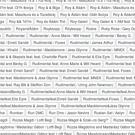
?m / / Maszkura ?s a T?cs?kraj
Roy & ?d?m / Maszkura ?s a T?cs?kraj
Roy & 
?m feat. Ol?h Ibolya
Roy & & Biga
Roy & Ádám
Roy & Ádám / Maszkura és 
ám feat. Maszkura és a Tücsökraj
Roy & Ádám feat. Oláh Ibolya
Roy & Ádámfe
iga
Roy && ?d?m
Roy és Ádám Trió
Roy Galeri
Roy Galeri & 1-AM feat. Ta
epublic
RoyandÁdám
Royksopp
Röyksopp
Rubra
Ruby Rose / Gary G
o
Rudimental
Rudimental / Anne-Marie / Will Heard
Rudimental / Becky G.
al / Emeli Sandé
Rudimental / Foxes
Rudimental / James Arthur
Rudimenta
al / Khalid
Rudimental / Macklemore / Jess Glynne
Rudimental / MNEK
Rud
al & & Skepsis feat. feat. Charlotte Plank
Rudimental & Ella Eyre
Rudimental 
tal and Becky G.
Rudimental feat. Anne-Marie & Will Heard
Rudimental feat.
al feat. Emeli Sand?
Rudimental feat. Emeli Sandé
Rudimental feat. Foxes
al feat. Macklemore & Jess Glynne
Rudimental feat. MNEK
Rudimental feat.
al feat. Ray Blk & Stefflon Don
Rudimental( / Uring John Newman)
Rudiment
talandBecky G.
Rudimentalfeat.Anne-Marie & Will Heard
Rudimentalfeat.Ann
alfeat.Ella Eyre
Rudimentalfeat.Emeli Sandé
Rudimentalfeat.Foxes
Rudim
talfeat.Macklemore & Jess Glynne
Rudimentalfeat.Macklemore&Jess Glynne
lva
Rumbar
Run DMC
Run Dmc / Jason Nevins
Ruslan-Set / Aelyn
Rus
agdi
Rúzsa Magdi / Lotfi Begi
Rúzsa Magdi & Szak÷cs Gerg?'
Rúzsa Magdi 
gdolna / Madarász Gábor / Lotfi Begi
Rúzsa Magdolna and Madarász Gábor feat
gdolnaandMadarász Gábor feat. Lotfi Begi
Rúzsa MagdolnaandMadarász Gáborf