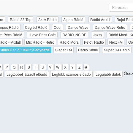
ro
Rádió 88 Top
Aktív Rádió
Alpha Rádió
Rádió Antritt
Bajai Rád
mpus Rádió
Cegléd Rádió
Cool
Dance Wave
Dance Wave Retro
ove Pécs Rádió
I Love Pécs Cafe
RADIO INSIDE
Jazzy
Rádió Most - K
ádió - Mixfall
Mix Rádió - Retro
Rádió Mora
Petőfi Rádió
Next FM
Op
Sirius Rádió Kiskunfélegyháza
Sláger FM
Rádió Smile
Super DJ Rádió
O
P
Q
R
S
T
U
V
W
X
Y
Z
#
Össz
al
Legtöbbet játszott előadó
Legtöbb számos előadó
Legújabb dalok