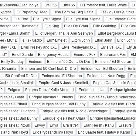
ik Zenekar&Oláh Ibolya
Eifell 65
Eiffel 65
El Profesor feat. Laura White
El
Express
Eli Paperboy Reed
Elina Born && Stig Rasta
Elisa Jo / Rizzle Kicks
little
Ella Eyre
Ella Eyre / Sigma
Ella Eyre feat. Sigma
Ella Eyrefeat.Sigm
derson feat. Rudimental
Elle King
Elles De Graaf
Ellie Goulding
Ellie Go
erger / Laura Brehm
Elliot Berger / Thallie Ann Seenyen
Elliot BergerandLaura
reer / MC4D
ellis / Gadjo
Els? Emelet
Eltom John
Elton John
Elton John 
sley / JXL
Elvis Presley and JXL
Elvis PresleyandJXL
Elvis Vs. JXL
Ely B
and?
Emeli Sandé
Emergency House
Emeron / Fox
EmeronandFox
EM
Emily Sunday
Eminem
Eminem / 50 Cent / Dr Dre
Eminem / Ed Sheeran
/ Rihanna
Eminem and 50 Cent feat. Dr Dre
Eminem feat. Ed Sheeran
Emin
nd50 Centfeat.Dr Dre
Eminemfeat.Ed Sheeran
Eminemfeat.Nate Dogg
Emi
ast / Jussie Smollett
Empire Cast & Jussie Smollett
Empire Cast&Jussie Smoll
52
Enigma
Enigma Dubz / Katie Mccloud
Enrique Iglesias
Enrique Iglesias 
Iglesias / Ciara
Enrique Iglesias / Ludacris
Enrique Iglesias / Nicole Scherzing
glesias & Pitbull
Enrique Iglesias feat. Bad Bunny
Enrique Iglesias feat. Ciara
Iglesias feat. Ludacris
Enrique Iglesias feat. Nicole Scherzinger
Enrique Iglesia
Iglesiasfeat.Bad Bunny
Enrique Iglesiasfeat.Ciara
Enrique Iglesiasfeat.Ludacr
glesiasfeat.Pitbull
Envoy
Enya
Era Istrefi
Eran Hersh / Kanu
Erasure
dz and Pink Floyd
Eric PrydzandPink Floyd
Eric Saade feat. Filatov & Karas