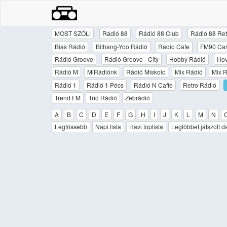
MOST SZÓL!
Rádió 88
Rádió 88 Club
Rádió 88 Ret
Bias Rádió
Bithang-Yoo Rádió
Radio Cafe
FM90 Ca
Rádió Groove
Rádió Groove - City
Hobby Rádió
I l
Rádió M
MiRádiónk
Rádió Miskolc
Mix Rádió
Mix R
Rádió 1
Rádió 1 Pécs
Rádió N Caffe
Retro Rádió
Trend FM
Trió Rádió
Zebrádió
A
B
C
D
E
F
G
H
I
J
K
L
M
N
Legfrissebb
Napi lista
Havi toplista
Legtöbbet játszott d