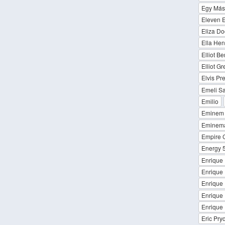
Egy Más
Eleven 
Eliza Doo
Ella Hen
Elliot B
Elliot G
Elvis Pre
Emeli S
Emilio
Eminem 
Eminema
Empire C
Energy 
Enrique 
Enrique I
Enrique 
Enrique 
Enrique I
Eric Pry