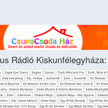
ius Rádió Kiskunfélegyháza
a
Eagle-Eye Cherry
Eagles
Eamon
Earth Wind and Fire
Earth, Wind & F
Eats Everything
Ebj / Anthya
Echosmith
Ecko
Ecosmith
Ed Sheeran
ran & Beyonce
Ed Sheeran & Elton John
Ed Sheeran feat. Cardi B
Ed Shee
rphy / Antonio Banderas
Eddie Murphy & Antonio Banderas
Eddie Murphy&A
ta
Éden
Edenfoals
Edward Maya
Edward Maya / Vika Jigulina
Edward 
ollins
Edx / Sarah Mcleod
Eelke Kleijn
Egy M?sik Zenekar
Egy M?sik Zen
k Zenekar feat. Ol?h Ibolya
Egy M÷sik Zenekar
Egy Másik Zenekar
Egy Más