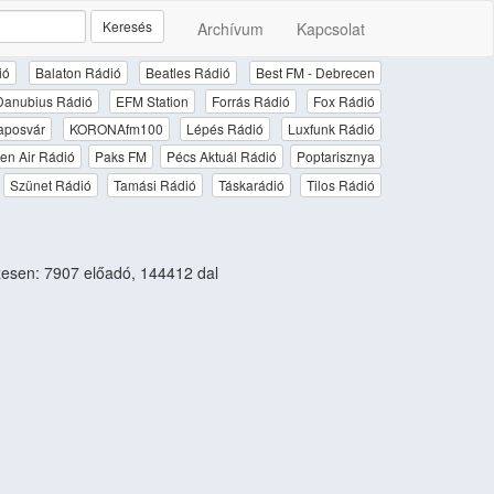
Keresés
Archívum
Kapcsolat
ió
Balaton Rádió
Beatles Rádió
Best FM - Debrecen
Danubius Rádió
EFM Station
Forrás Rádió
Fox Rádió
aposvár
KORONAfm100
Lépés Rádió
Luxfunk Rádió
en Air Rádió
Paks FM
Pécs Aktuál Rádió
Poptarisznya
Szünet Rádió
Tamási Rádió
Táskarádió
Tilos Rádió
esen: 7907 előadó, 144412 dal