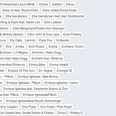
 Profesorfeat.Laura White
Elbow
Elefánt
Elena
Elisa Jo feat. Rizzle Kicks
Elisa Jofeat.Rizzle Kicks
a
Ella Henderson
Ella Henderson feat. feat. Rudimental
ulding & Diplo feat. Swae Lee
Ellie Lawson
 Brehm
Elliot BergerandThallie Ann Seenyen
& Britney Spears
Elton John & Dua Lipa
Elvis Presley
runa
Ely Oaks , Lavinia
Elyar Fox
Emberek
F
Émi
Emika
Emil Rulez!
Emilia
Emiliana Torrini
Eminem / Lil Wayne
Eminem / Nate Dogg
em feat. Nate Dogg
Eminem feat. Rihanna
nemfeat.Rihanna
Emma Bale
Emma Hewitt
ett
Empire Of The Sun
En Vogue
Energie 52
/ / Pitbull
Enrique Iglesias / Bad Bunny
er
Enrique Iglesias / Pitbull
Enrique Iglesias / Usher
Enrique Iglesias feat. Descemer Bueno & Zion
s feat. Pitbull
Enrique Iglesias&Pitbull
is
Enrique Iglesiasfeat.Nicole Scherzinger
Eric Clapton
Eric Prydz
Eric Prydz / Pink Floyd
Eric Saade feat. Gustaf Noren & Filatov
Erica C / Robby D