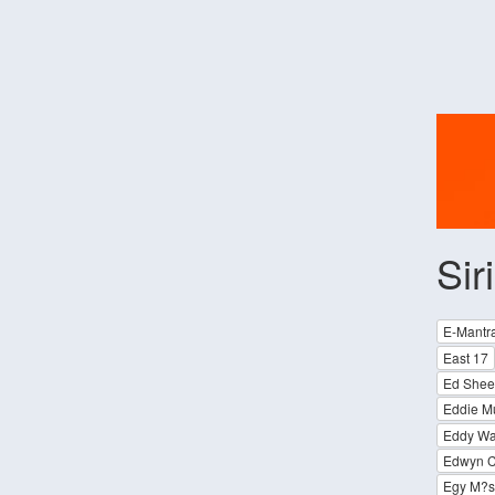
Sir
E-Mantr
East 17
Ed Shee
Eddie Mu
Eddy Wa
Edwyn C
Egy M?si