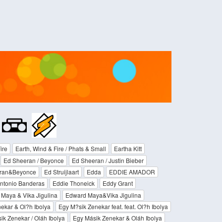
:
ire
Earth, Wind & Fire / Phats & Small
Eartha Kitt
Ed Sheeran / Beyonce
Ed Sheeran / Justin Bieber
ran&Beyonce
Ed Struijlaart
Edda
EDDIE AMADOR
ntonio Banderas
Eddie Thoneick
Eddy Grant
Maya & Vika Jigulina
Edward Maya&Vika Jigulina
ekar & Ol?h Ibolya
Egy M?sik Zenekar feat. feat. Ol?h Ibolya
ik Zenekar / Oláh Ibolya
Egy Másik Zenekar & Oláh Ibolya