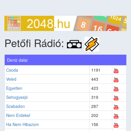
Petőfi Rádió:
Deniz dalai
Csoda
1191
Veled
443
Egyetlen
423
Sehogysejó
319
Szabadon
287
Nem Erdekel
202
Ha Nem Hibazom
156