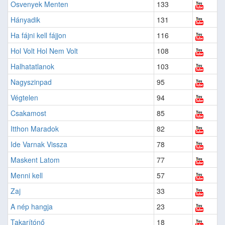
Osvenyek Menten
133
Hányadik
131
Ha fájni kell fájjon
116
Hol Volt Hol Nem Volt
108
Halhatatlanok
103
Nagyszinpad
95
Végtelen
94
Csakamost
85
Itthon Maradok
82
Ide Varnak Vissza
78
Maskent Latom
77
Menni kell
57
Zaj
33
A nép hangja
23
Takarítónő
18