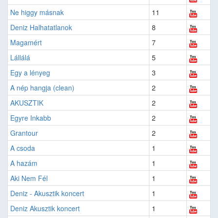
Ne higgy másnak
11
Deniz Halhatatlanok
8
Magamért
7
Lállálá
5
Egy a lényeg
3
A nép hangja (clean)
2
AKUSZTIK
2
Egyre Inkabb
2
Grantour
2
A csoda
1
A hazám
1
Aki Nem Fél
1
Deniz - Akusztik koncert
1
Deniz Akusztik koncert
1