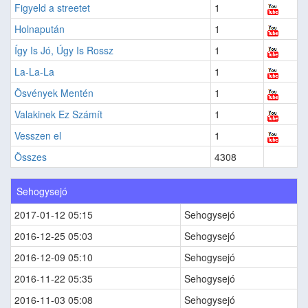
Figyeld a streetet
1
Holnapután
1
Így Is Jó, Úgy Is Rossz
1
La-La-La
1
Ösvények Mentén
1
Valakinek Ez Számít
1
Vesszen el
1
Összes
4308
Sehogysejó
2017-01-12 05:15
Sehogysejó
2016-12-25 05:03
Sehogysejó
2016-12-09 05:10
Sehogysejó
2016-11-22 05:35
Sehogysejó
2016-11-03 05:08
Sehogysejó