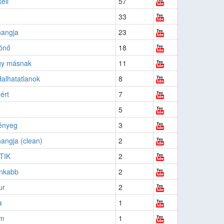
ell
57
33
hangja
23
tónő
18
gy másnak
11
alhatatlanok
8
ért
7
5
lényeg
3
angja (clean)
2
TIK
2
Inkabb
2
ur
2
a
1
ám
1