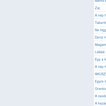
Menni k
Zaj
A nép 
Takarí
Ne hig
Deniz H
Magam
Lállálá
Egy a 
A nép h
AKUSZ
Egyre 
Granto
A csod
A haz