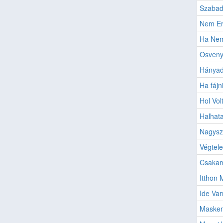
Szaba
Nem Er
Ha Ne
Osveny
Hányad
Ha fájni
Hol Vol
Halhata
Nagysz
Végtel
Csakam
Itthon
Ide Var
Masken