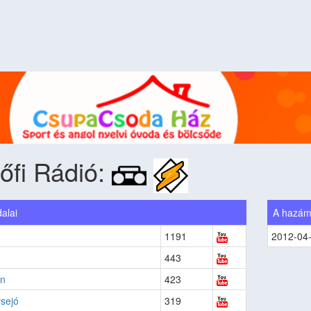
őfi Rádió:
alai
A hazá
1191
2012-04
443
en
423
sejó
319