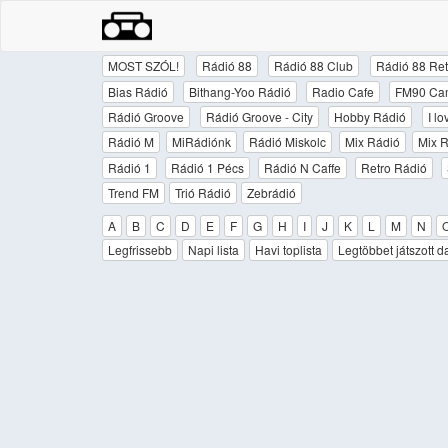
MOST SZÓL!
Rádió 88
Rádió 88 Club
Rádió 88 Ret
Bias Rádió
Bithang-Yoo Rádió
Radio Cafe
FM90 Ca
Rádió Groove
Rádió Groove - City
Hobby Rádió
I l
Rádió M
MiRádiónk
Rádió Miskolc
Mix Rádió
Mix R
Rádió 1
Rádió 1 Pécs
Rádió N Caffe
Retro Rádió
Trend FM
Trió Rádió
Zebrádió
A
B
C
D
E
F
G
H
I
J
K
L
M
N
Legfrissebb
Napi lista
Havi toplista
Legtöbbet játszott d