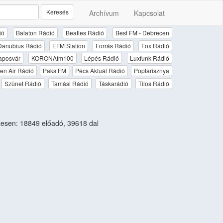
Keresés
Archívum
Kapcsolat
ió
Balaton Rádió
Beatles Rádió
Best FM - Debrecen
Danubius Rádió
EFM Station
Forrás Rádió
Fox Rádió
aposvár
KORONAfm100
Lépés Rádió
Luxfunk Rádió
en Air Rádió
Paks FM
Pécs Aktuál Rádió
Poptarisznya
Szünet Rádió
Tamási Rádió
Táskarádió
Tilos Rádió
esen: 18849 előadó, 39618 dal