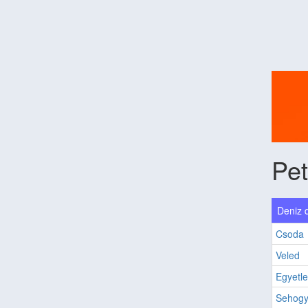
Pet
Deniz d
Csoda
Veled
Egyetl
Sehogy