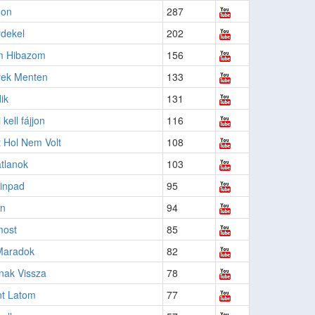
don
287
dekel
202
m Hibazom
156
ek Menten
133
ik
131
 kell fájjon
116
t Hol Nem Volt
108
tlanok
103
inpad
95
en
94
ost
85
 Maradok
82
nak Vissza
78
t Latom
77