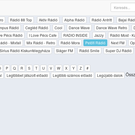
ro
Rádió 88 Top
Aktív Rádió
Alpha Rádió
Rádió Antritt
Bajai Rád
mpus Rádió
Cegléd Rádió
Cool
Dance Wave
Dance Wave Retro
ove Pécs Rádió
I Love Pécs Cafe
RADIO INSIDE
Jazzy
Rádió Most - K
ádió - Mixfall
Mix Rádió - Retro
Rádió Mora
Petőfi Rádió
Next FM
Op
Sirius Rádió Kiskunfélegyháza
Sláger FM
Rádió Smile
Super DJ Rádió
O
P
Q
R
S
T
U
V
W
X
Y
Z
#
Össz
al
Legtöbbet játszott előadó
Legtöbb számos előadó
Legújabb dalok