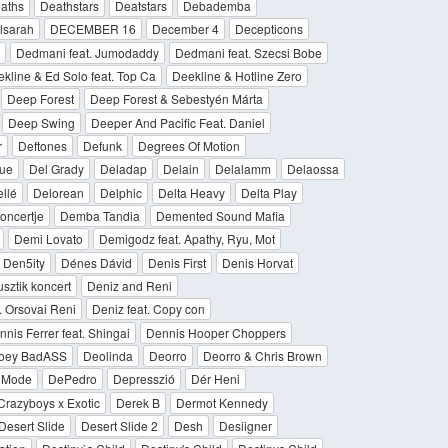
aths
Deathstars
Deatstars
Debademba
lsarah
DECEMBER 16
December 4
Decepticons
Dedmani feat. Jumodaddy
Dedmani feat. Szecsi Bobe
kline & Ed Solo feat. Top Ca
Deekline & Hotline Zero
Deep Forest
Deep Forest & Sebestyén Márta
Deep Swing
Deeper And Pacific Feat. Daniel
r
Deftones
Defunk
Degrees Of Motion
ue
Del Grady
Deladap
Delain
Delalamm
Delaossa
llé
Delorean
Delphic
Delta Heavy
Delta Play
oncertje
Demba Tandia
Demented Sound Mafia
Demi Lovato
Demigodz feat. Apathy, Ryu, Mot
Den5ity
Dénes Dávid
Denis First
Denis Horvat
sztik koncert
Deniz and Reni
t. Orsovai Reni
Deniz feat. Copy con
nis Ferrer feat. Shingai
Dennis Hooper Choppers
 Joey BadASS
Deolinda
Deorro
Deorro & Chris Brown
 Mode
DePedro
Depresszió
Dér Heni
Crazyboys x Exotic
Derek B
Dermot Kennedy
Desert Slide
Desert Slide 2
Desh
Desiigner