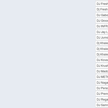
DJ Fresh
Dj Fresh
DJ Gabor
DJ Gro
DJ INF
DJ Jay 
DJ Jum
Dj Khale
Dj Khale
Dj Khale
DJ Kova
DJ Krus
DJ Madd 
DJ MET
DJ Nag
DJ Perso
DJ Prem
DJ Rega
DJ Samm