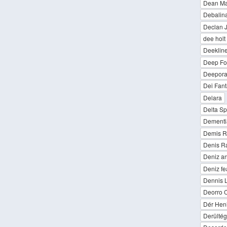
Dean Mar
Debalin
Declan 
dee holt
Deeklin
Deep Fo
Deepor
Dei Fant
Delara
Delta Spi
Dementi
Demis R
Denis R
Deniz an
Deniz fe
Dennis 
Deorro 
Dér Heni
Derültég