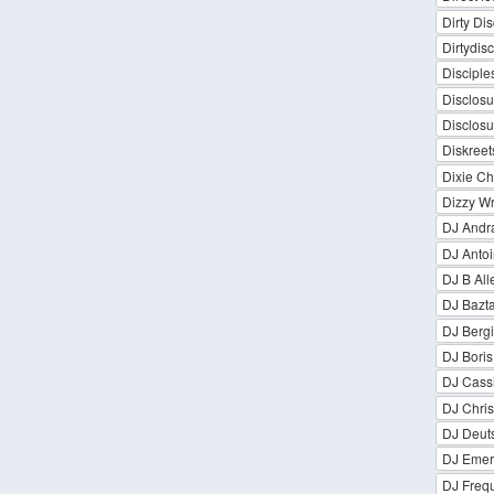
Dirty Di
Dirtydis
Disciple
Disclosu
Disclosu
Diskreet
Dixie Ch
Dizzy Wr
DJ Andr
DJ Antoi
DJ B All
DJ Bazt
DJ Bergi
DJ Boris
DJ Cassi
DJ Chri
DJ Deut
DJ Emer
DJ Freq