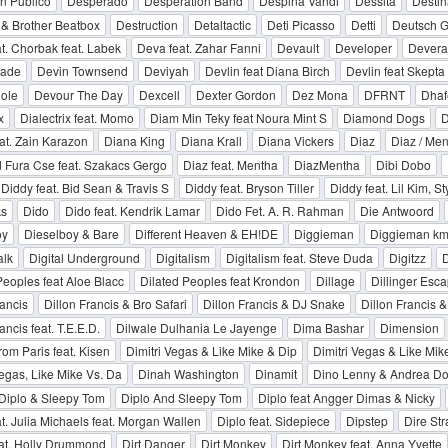
n Publico
Desperado
Desperation Band
Despina Vandi
Dessita
Destin
 & Brother Beatbox
Destruction
Detaltactic
Deti Picasso
Detti
Deutsch G
t. Chorbak feat. Labek
Deva feat. Zahar Fanni
Devault
Developer
Devera
rade
Devin Townsend
Deviyah
Devlin feat Diana Birch
Devlin feat Skepta
ole
Devour The Day
Dexcell
Dexter Gordon
Dez Mona
DFRNT
Dhaf
x
Dialectrix feat. Momo
Diam Min Teky feat Noura Mint S
Diamond Dogs
D
at. Zain Karazon
Diana King
Diana Krall
Diana Vickers
Diaz
Diaz / Me
 Fura Cse feat. Szakacs Gergo
Diaz feat. Mentha
DiazMentha
Dibi Dobo
Diddy feat. Bid Sean & Travis S
Diddy feat. Bryson Tiller
Diddy feat. Lil Kim, St
ks
Dido
Dido feat. Kendrik Lamar
Dido Fet. A. R. Rahman
Die Antwoord
oy
Dieselboy & Bare
Different Heaven & EH!DE
Diggieman
Diggieman km.
alk
Digital Underground
Digitalism
Digitalism feat. Steve Duda
Digitzz
D
Peoples feat Aloe Blacc
Dilated Peoples feat Krondon
Dillage
Dillinger Esc
rancis
Dillon Francis & Bro Safari
Dillon Francis & DJ Snake
Dillon Francis 
ancis feat. T.E.E.D.
Dilwale Dulhania Le Jayenge
Dima Bashar
Dimension
rom Paris feat. Kisen
Dimitri Vegas & Like Mike & Dip
Dimitri Vegas & Like Mike
Vegas, Like Mike Vs. Da
Dinah Washington
Dinamit
Dino Lenny & Andrea Do
Diplo & Sleepy Tom
Diplo And Sleepy Tom
Diplo feat Angger Dimas & Nicky
at. Julia Michaels feat. Morgan Wallen
Diplo feat. Sidepiece
Dipstep
Dire Str
eat. Holly Drummond
Dirt Danger
Dirt Monkey
Dirt Monkey feat. Anna Yvette