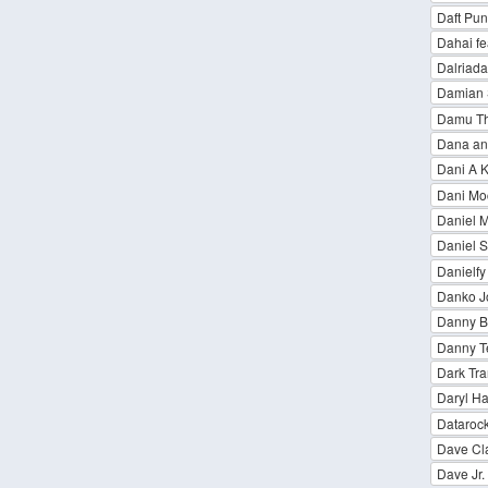
Daft Punk
Dahai fe
Dalriada
Damian 
Damu Th
Dana an
Dani A 
Dani Mo
Daniel M
Daniel S
Danielfy
Danko J
Danny B
Danny Te
Dark Tran
Daryl Ha
Dataroc
Dave Cl
Dave Jr.