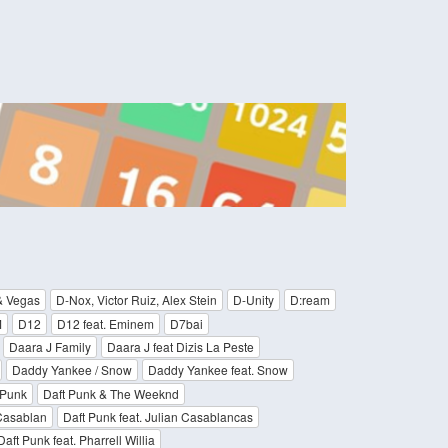
& Vegas
D-Nox, Victor Ruiz, Alex Stein
D-Unity
D:ream
M
D12
D12 feat. Eminem
D7bai
Daara J Family
Daara J feat Dizis La Peste
Daddy Yankee / Snow
Daddy Yankee feat. Snow
 Punk
Daft Punk & The Weeknd
 Casablan
Daft Punk feat. Julian Casablancas
Daft Punk feat. Pharrell Willia