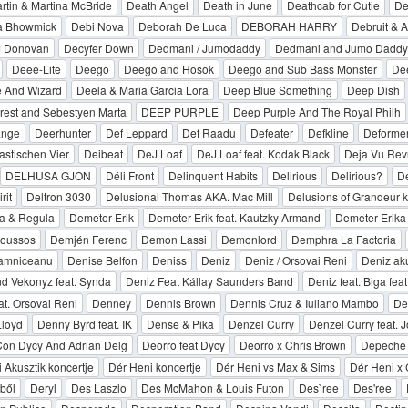
tin & Martina McBride
Death Angel
Death in June
Deathcab for Cutie
De
a Bhowmick
Debi Nova
Deborah De Luca
DEBORAH HARRY
Debruit & A
J Donovan
Decyfer Down
Dedmani / Jumodaddy
Dedmani and Jumo Daddy
Deee-Lite
Deego
Deego and Hosok
Deego and Sub Bass Monster
Dee
e And Wizard
Deela & Maria Garcia Lora
Deep Blue Something
Deep Dish
rest and Sebestyen Marta
DEEP PURPLE
Deep Purple And The Royal Philh
ange
Deerhunter
Def Leppard
Def Raadu
Defeater
Defkline
Deforme
astischen Vier
Deibeat
DeJ Loaf
DeJ Loaf feat. Kodak Black
Deja Vu Rev
DELHUSA GJON
Déli Front
Delinquent Habits
Delirious
Delirious?
De
rit
Deltron 3030
Delusional Thomas AKA. Mac Mill
Delusions of Grandeur k
a & Regula
Demeter Erik
Demeter Erik feat. Kautzky Armand
Demeter Erika
oussos
Demjén Ferenc
Demon Lassi
Demonlord
Demphra La Factoria
amniceanu
Denise Belfon
Deniss
Deniz
Deniz / Orsovai Reni
Deniz aku
d Vekonyz feat. Synda
Deniz Feat Kállay Saunders Band
Deniz feat. Biga fea
at. Orsovai Reni
Denney
Dennis Brown
Dennis Cruz & Iuliano Mambo
Den
Lloyd
Denny Byrd feat. IK
Dense & Pika
Denzel Curry
Denzel Curry feat.
Con Dycy And Adrian Delg
Deorro feat Dycy
Deorro x Chris Brown
Depeche
 Akusztik koncertje
Dér Heni koncertje
Dér Heni vs Max & Sims
Dér Heni x 
ből
Deryl
Des Laszlo
Des McMahon & Louis Futon
Des`ree
Des'ree