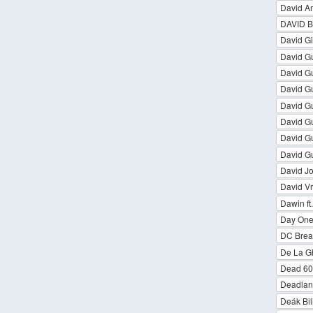
David Am
DAVID 
David G
David Gu
David Gu
David Gu
David Gue
David Gu
David Gu
David Gu
David J
David Vr
Dawin ft.
Day On
DC Brea
De La Gh
Dead 60
Deadland
Deák Bil