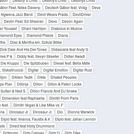
ation
Destiny`s Child
Destiny's Child
Destinys Child
ábor Feat. Ndea Davenp
Deutsch Gábor feat. Virág
Deva
 Ngwena Jazz Band
Devil Wears Prada
DevilDriver
Devlin Feat. Ed Sheeran
Devo
Devon Again
er Youssef
Dhani Harrison
Diabolus In Musica
iamond Eyes
Diamond Pistols
Diana
ntha
Diaz & Mentha km. Szécsi Böbe
Dick Dale And His Del-Tones
Didascalis feat Andy G
yles P &
Diddy feat. Sevyn Streeter
Didier Awadi
Die Krupps
Die Spitzbuben
Diesel feat. Bella Máté
 Siskafinuccsi
Digital
Digital Emotion
Digital Rust
ijon
Diklam Tedik
Dikta
Dilated Peoples
ape Plan
Dillinja
Dillon
Dillon & Paten Locke
& Sultan & Ned S
Dillon Francis And DJ Snake
Dimension feat Raphaella
Dimitri From Paris
 feat.
Dimitri Vegas & Like Mike vs. F
ria
Dinosaur Jr
Dinosaur Jr.
Dio
Dionna Warwick
Diplo feat. Imanos, Faustix & K
Diplo feat. Jahan Lennon
aits
Direct feat Holly Drummond
Dirtmusic
Dirty Canvas
Dirty D
Dirty Dike