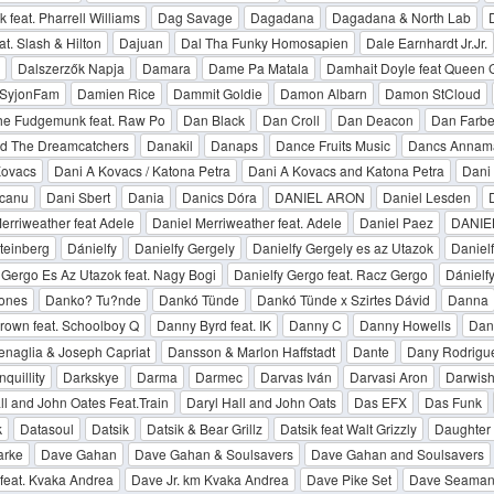
 feat. Pharrell Williams
Dag Savage
Dagadana
Dagadana & North Lab
at. Slash & Hilton
Dajuan
Dal Tha Funky Homosapien
Dale Earnhardt Jr.Jr.
Dalszerzők Napja
Damara
Dame Pa Matala
Damhait Doyle feat Queen 
SyjonFam
Damien Rice
Dammit Goldie
Damon Albarn
Damon StCloud
e Fudgemunk feat. Raw Po
Dan Black
Dan Croll
Dan Deacon
Dan Farbe
d The Dreamcatchers
Danakil
Danaps
Dance Fruits Music
Dancs Annama
Kovacs
Dani A Kovacs / Katona Petra
Dani A Kovacs and Katona Petra
Dani 
canu
Dani Sbert
Dania
Danics Dóra
DANIEL ARON
Daniel Lesden
erriweather feat Adele
Daniel Merriweather feat. Adele
Daniel Paez
DANIE
teinberg
Dánielfy
Danielfy Gergely
Danielfy Gergely es az Utazok
Daniel
 Gergo Es Az Utazok feat. Nagy Bogi
Danielfy Gergo feat. Racz Gergo
Dánielf
ones
Danko? Tu?nde
Dankó Tünde
Dankó Tünde x Szirtes Dávid
Danna
rown feat. Schoolboy Q
Danny Byrd feat. IK
Danny C
Danny Howells
Dan
naglia & Joseph Capriat
Dansson & Marlon Haffstadt
Dante
Dany Rodrigu
quillity
Darkskye
Darma
Darmec
Darvas Iván
Darvasi Aron
Darwish
ll and John Oates Feat.Train
Daryl Hall and John Oats
Das EFX
Das Funk
k
Datasoul
Datsik
Datsik & Bear Grillz
Datsik feat Walt Grizzly
Daughter
arke
Dave Gahan
Dave Gahan & Soulsavers
Dave Gahan and Soulsavers
 feat. Kvaka Andrea
Dave Jr. km Kvaka Andrea
Dave Pike Set
Dave Seama