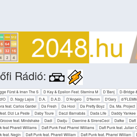
őfi Rádió:
igge Fürst & Iman The S
D Kay & Epsilon Feat. Stamina M
D´Banj
D-Bridge 
ud!O
D. Nagy Lajos
D.A.
D.A.D.
D'Angelo
D'flemm
D'Gary
d/'FLEM
ra feat. Carlos Gardel
Da Fresh
Da Hool
Da Pretty Boyz
Da. Ma. Project
feat. Dizi La Peste
Daby Toure
Daczi Barnabás
Dada Life
Daddy Yankee
Groove feat. Mindshake
Dadi
Dadju
Daenine & SirensCeol
Dafke
Daft
k feat Pharell Williams
Daft Punk Feat Pharrel Williams
Daft Punk feat. Julian
k feat. Negin
Daft Punk feat. Pharell William
Daft Punk feat. Pharrel William