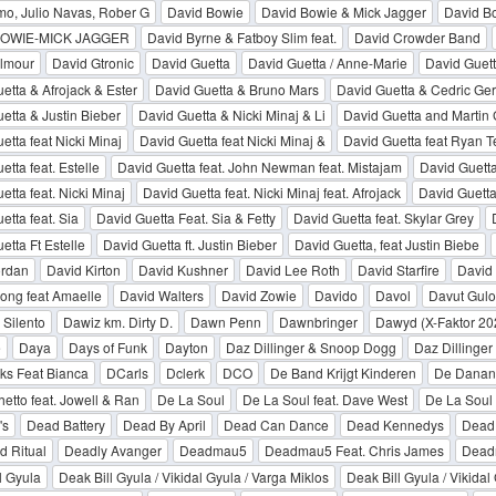
o, Julio Navas, Rober G
David Bowie
David Bowie & Mick Jagger
David B
BOWIE-MICK JAGGER
David Byrne & Fatboy Slim feat.
David Crowder Band
ilmour
David Gtronic
David Guetta
David Guetta / Anne-Marie
David Guett
etta & Afrojack & Ester
David Guetta & Bruno Mars
David Guetta & Cedric Ger
etta & Justin Bieber
David Guetta & Nicki Minaj & Li
David Guetta and Martin 
etta feat Nicki Minaj
David Guetta feat Nicki Minaj &
David Guetta feat Ryan T
tta feat. Estelle
David Guetta feat. John Newman feat. Mistajam
David Guetta
etta feat. Nicki Minaj
David Guetta feat. Nicki Minaj feat. Afrojack
David Guetta
etta feat. Sia
David Guetta Feat. Sia & Fetty
David Guetta feat. Skylar Grey
etta Ft Estelle
David Guetta ft. Justin Bieber
David Guetta, feat Justin Biebe
ordan
David Kirton
David Kushner
David Lee Roth
David Starfire
David
ong feat Amaelle
David Walters
David Zowie
Davido
Davol
Davut Gulo
 Silento
Dawiz km. Dirty D.
Dawn Penn
Dawnbringer
Dawyd (X-Faktor 20
e
Daya
Days of Funk
Dayton
Daz Dillinger & Snoop Dogg
Daz Dillinge
ks Feat Bianca
DCarls
Dclerk
DCO
De Band Krijgt Kinderen
De Danan
etto feat. Jowell & Ran
De La Soul
De La Soul feat. Dave West
De La Soul 
's
Dead Battery
Dead By April
Dead Can Dance
Dead Kennedys
Dead
 Ritual
Deadly Avanger
Deadmau5
Deadmau5 Feat. Chris James
Dead
l Gyula
Deak Bill Gyula / Vikidal Gyula / Varga Miklos
Deak Bill Gyula / Vikidal