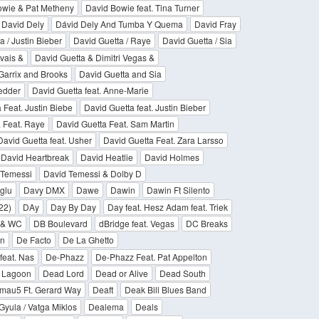
owie & Pat Metheny
David Bowie feat. Tina Turner
David Dely
Dávid Dely And Tumba Y Quema
David Fray
a / Justin Bieber
David Guetta / Raye
David Guetta / Sia
vais &
David Guetta & Dimitri Vegas &
Garrix and Brooks
David Guetta and Sia
edder
David Guetta feat. Anne-Marie
 Feat. Justin Biebe
David Guetta feat. Justin Bieber
 Feat. Raye
David Guetta Feat. Sam Martin
David Guetta feat. Usher
David Guetta Feat. Zara Larsso
David Heartbreak
David Heatlie
David Holmes
 Temessi
David Temessi & Dolby D
glu
Davy DMX
Dawe
Dawin
Dawin Ft Silento
22)
DAy
Day By Day
Day feat. Hesz Adam feat. Triek
r & WC
DB Boulevard
dBridge feat. Vegas
DC Breaks
n
De Facto
De La Ghetto
feat. Nas
De-Phazz
De-Phazz Feat. Pat Appelton
 Lagoon
Dead Lord
Dead or Alive
Dead South
mau5 Ft. Gerard Way
Deaft
Deak Bill Blues Band
 Gyula / Vatga Miklos
Dealema
Deals