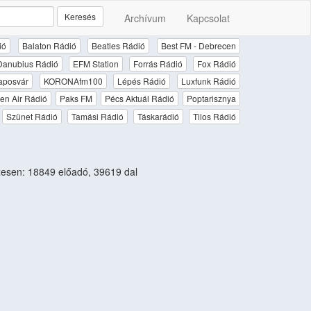
Keresés
Archívum
Kapcsolat
ió
Balaton Rádió
Beatles Rádió
Best FM - Debrecen
Danubius Rádió
EFM Station
Forrás Rádió
Fox Rádió
aposvár
KORONAfm100
Lépés Rádió
Luxfunk Rádió
en Air Rádió
Paks FM
Pécs Aktuál Rádió
Poptarisznya
Szünet Rádió
Tamási Rádió
Táskarádió
Tilos Rádió
esen: 18849 előadó, 39619 dal