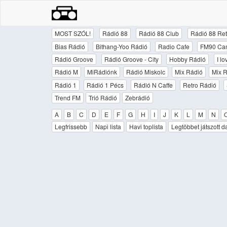
MOST SZÓL!
Rádió 88
Rádió 88 Club
Rádió 88 Ret
Bias Rádió
Bithang-Yoo Rádió
Radio Cafe
FM90 Ca
Rádió Groove
Rádió Groove - City
Hobby Rádió
I l
Rádió M
MiRádiónk
Rádió Miskolc
Mix Rádió
Mix R
Rádió 1
Rádió 1 Pécs
Rádió N Caffe
Retro Rádió
Trend FM
Trió Rádió
Zebrádió
A
B
C
D
E
F
G
H
I
J
K
L
M
N
Legfrissebb
Napi lista
Havi toplista
Legtöbbet játszott d