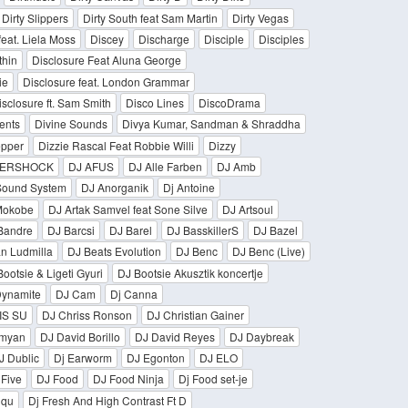
Dirty Slippers
Dirty South feat Sam Martin
Dirty Vegas
feat. Liela Moss
Discey
Discharge
Disciple
Disciples
thin
Disclosure Feat Aluna George
ie
Disclosure feat. London Grammar
isclosure ft. Sam Smith
Disco Lines
DiscoDrama
ents
Divine Sounds
Divya Kumar, Sandman & Shraddha
epper
Dizzie Rascal Feat Robbie Willi
Dizzy
TERSHOCK
DJ AFUS
DJ Alle Farben
DJ Amb
Sound System
DJ Anorganik
Dj Antoine
 Mokobe
DJ Artak Samvel feat Sone Silve
DJ Artsoul
Bandre
DJ Barcsi
DJ Barel
DJ BasskillerS
DJ Bazel
n Ludmilla
DJ Beats Evolution
DJ Benc
DJ Benc (Live)
ootsie & Ligeti Gyuri
DJ Bootsie Akusztik koncertje
Dynamite
DJ Cam
Dj Canna
IS SU
DJ Chriss Ronson
DJ Christian Gainer
myan
DJ David Borillo
DJ David Reyes
DJ Daybreak
J Dublic
Dj Earworm
DJ Egonton
DJ ELO
 Five
DJ Food
DJ Food Ninja
Dj Food set-je
iqu
Dj Fresh And High Contrast Ft D