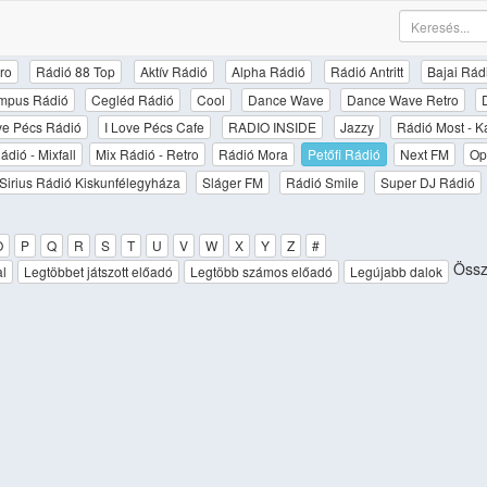
ro
Rádió 88 Top
Aktív Rádió
Alpha Rádió
Rádió Antritt
Bajai Rád
mpus Rádió
Cegléd Rádió
Cool
Dance Wave
Dance Wave Retro
ove Pécs Rádió
I Love Pécs Cafe
RADIO INSIDE
Jazzy
Rádió Most - K
ádió - Mixfall
Mix Rádió - Retro
Rádió Mora
Petőfi Rádió
Next FM
Op
Sirius Rádió Kiskunfélegyháza
Sláger FM
Rádió Smile
Super DJ Rádió
O
P
Q
R
S
T
U
V
W
X
Y
Z
#
Össz
al
Legtöbbet játszott előadó
Legtöbb számos előadó
Legújabb dalok