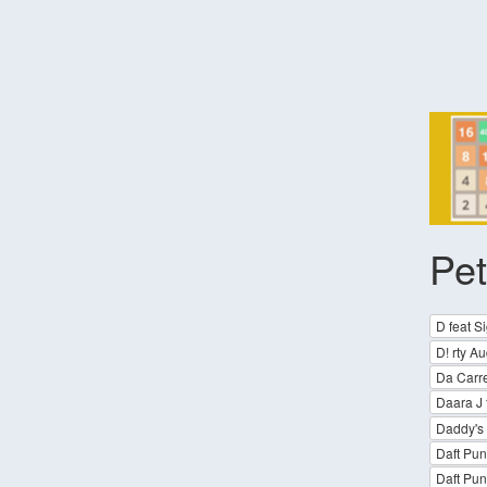
Pet
D feat S
D! rty A
Da Carre
Daara J 
Daddy's 
Daft Pun
Daft Pun