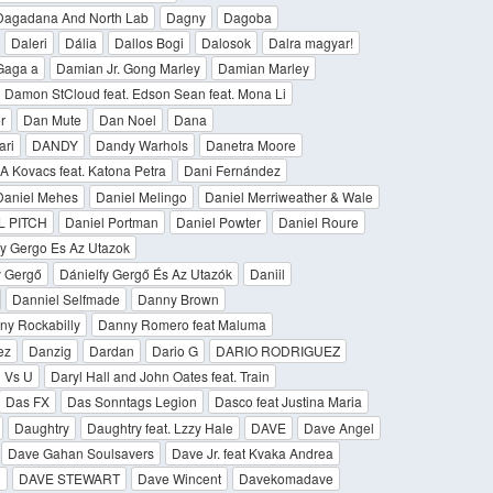
Dagadana And North Lab
Dagny
Dagoba
Daleri
Dália
Dallos Bogi
Dalosok
Dalra magyar!
Gaga a
Damian Jr. Gong Marley
Damian Marley
Damon StCloud feat. Edson Sean feat. Mona Li
r
Dan Mute
Dan Noel
Dana
ri
DANDY
Dandy Warhols
Danetra Moore
A Kovacs feat. Katona Petra
Dani Fernández
Daniel Mehes
Daniel Melingo
Daniel Merriweather & Wale
L PITCH
Daniel Portman
Daniel Powter
Daniel Roure
fy Gergo Es Az Utazok
y Gergő
Dánielfy Gergő És Az Utazók
Daniil
Danniel Selfmade
Danny Brown
ny Rockabilly
Danny Romero feat Maluma
ez
Danzig
Dardan
Dario G
DARIO RODRIGUEZ
 Vs U
Daryl Hall and John Oates feat. Train
Das FX
Das Sonntags Legion
Dasco feat Justina Maria
Daughtry
Daughtry feat. Lzzy Hale
DAVE
Dave Angel
Dave Gahan Soulsavers
Dave Jr. feat Kvaka Andrea
n
DAVE STEWART
Dave Wincent
Davekomadave