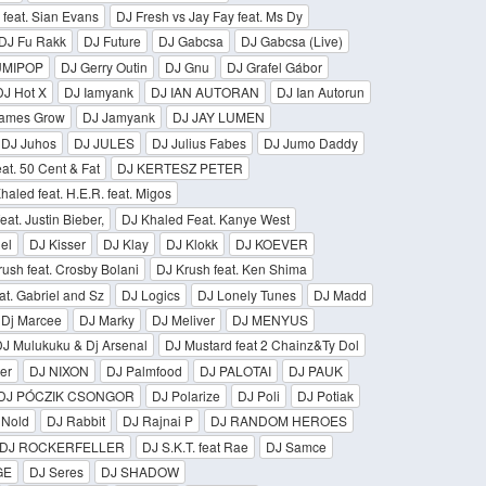
 feat. Sian Evans
DJ Fresh vs Jay Fay feat. Ms Dy
DJ Fu Rakk
DJ Future
DJ Gabcsa
DJ Gabcsa (Live)
UMIPOP
DJ Gerry Outin
DJ Gnu
DJ Grafel Gábor
DJ Hot X
DJ Iamyank
DJ IAN AUTORAN
DJ Ian Autorun
ames Grow
DJ Jamyank
DJ JAY LUMEN
DJ Juhos
DJ JULES
DJ Julius Fabes
DJ Jumo Daddy
at. 50 Cent & Fat
DJ KERTESZ PETER
haled feat. H.E.R. feat. Migos
eat. Justin Bieber,
DJ Khaled Feat. Kanye West
el
DJ Kisser
DJ Klay
DJ Klokk
DJ KOEVER
ush feat. Crosby Bolani
DJ Krush feat. Ken Shima
at. Gabriel and Sz
DJ Logics
DJ Lonely Tunes
DJ Madd
Dj Marcee
DJ Marky
DJ Meliver
DJ MENYUS
J Mulukuku & Dj Arsenal
DJ Mustard feat 2 Chainz&Ty Dol
er
DJ NIXON
DJ Palmfood
DJ PALOTAI
DJ PAUK
DJ PÓCZIK CSONGOR
DJ Polarize
DJ Poli
DJ Potiak
 Nold
DJ Rabbit
DJ Rajnai P
DJ RANDOM HEROES
DJ ROCKERFELLER
DJ S.K.T. feat Rae
DJ Samce
GE
DJ Seres
DJ SHADOW