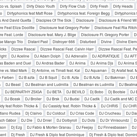
sco vs. Splash
Dirty Disco Youth
Dirty Flow Club
Dirty Fresh
Dirty Heads
co
Dirtyphonics feat Matt Rose
Dirtyphonics feat. Foreign Begg
Dirtyphonics 
s And David Guetta
Disciples Of The Sick
Disclosure
Disclosure & Friend Wi
re Feat Eliza Doolitle
Disclosure feat Gregory Porter
Disclosure Feat Ria Ritch
re Feat. Lorde
Disclosure feat. Mary J. Blige
Disclosure Ft. Gregory Porter
D
se Mango Trio
Distant Past
Distroyer 666
Disturbed
Divine
Divine Elem
icks
Dizzee Rascal
Dizzee Rascal Feat. Calvin Harr
Dizzee Rascal Feat. P
ight
DJ Aceline
DJ Adam Dolph
DJ Adrenalin
DJ ADRIATIQUE
DJ AF
as Baden and Duel
DJ Andras Bader
DJ Anima
DJ Anima Djs
DJ Anima 
ne vs. Mad Mark
Dj Antoine, vs Timati feat. Kal
DJ Aquaman
Dj Arafat feat.
e Farben
DJ B azta
DJ B Squit
DJ B. Azta
DJ B.Azta
DJ Bakrman
DJ 
a
DJ Beast
DJ Beatman and Ludmilla
DJ Beatman és Ludmilla
DJ Beatma
DJ BERNÁTHY ZSIGA
DJ BETA
DJ BEVILD
Dj Bobo
Dj Bootsie
DJ B
DJ Bossk
DJ Broiler
DJ Brsk
DJ Budai
DJ Cadik
DJ Cadik and MC 
dy feat Robin Thicke &
DJ Cassidy feat. Robin Thicke &
DJ CHRIS
DJ CHR
stiano Rudea
Dj Clairvo
DJ Coldcut
DJ Criss Code
DJ Crucheau
DJ Da
sch Gábor
DJ Die
DJ Dniel
DJ Dolbyroll
DJ Dots
DJ Dr Vinisoundz
D
son
Dj Ezg
DJ Fabio & Morten Granau
DJ Feejay
DJ Finnesbassen
DJ
uent
Dj Fresh
DJ Fresh & Diplo feat Dominique
Dj Fresh & Diplo feat. Domin