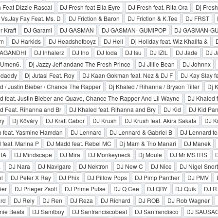
 Feat Dizzie Rascal
DJ Fresh feat Ella Eyre
DJ Fresh feat. Rita Ora
Dj Fresh
 Vs.Jay Fay Feat. Ms. D
DJ Friction & Baron
DJ Friction & K.Tee
DJ FRST
 Kraft
DJ Garami
DJ GASMAN
DJ GASMAN- GUMIPOP
DJ GASMAN-G
om
DJ Harkids
DJ Headshotboyz
DJ Hell
Dj Holiday feat. Wiz Khalifa &
RAGANDHI
DJ Inhalerz
DJ Ino
DJ Ioda
DJ Isu
DJ IZIL
DJ Jade
DJ J
LUmen6.
Dj Jazzy Jeff andand The Fresh Prince
DJ Jillie Bean
DJ Johnnx
odaddy
Dj Jutasi Feat. Roy
DJ Kaan Gokman feat. Nez & DJ F
DJ Kay Slay fe
d / Justin Bieber / Chance The Rapper
Dj Khaled / Rihanna / Bryson Tiller
Dj K
d feat. Justin Bieber and Quavo, Chance The Rapper And Lil Wayne
DJ Khaled f
d Feat. Rihanna and Br
DJ Khaled feat. Rihanna and Bry
DJ Kid
DJ Kid Pan
ry
Dj Kőváry
DJ Kraft Gabor
DJ Krush
DJ Krush feat. Akira Sakata
DJ Kr
h feat. Yasmine Hamdan
DJ Lennard
DJ Lennard & Gabriel B
DJ Lennard fe
feat. Marina P
DJ Madd feat. Rebel MC
Dj Mam & Trio Manari
DJ Manek
HA
DJ Mindscape
DJ Mira
DJ Monkeyneck
Dj Moule
DJ Mr MSTRS
D
a
DJ Nara
DJ Navigare
DJ Nektron
DJ New C
DJ Nice
DJ Nigel Snort
l
DJ Peter X Ray
DJ Phix
DJ Pillow Pops
DJ Pimp Panther
DJ PMV
ier
DJ Prieger Zsolt
DJ Prime Pulse
DJ Q Cee
DJ QBY
DJ Quik
DJ R
rd
DJ Rely
DJ Ren
DJ Reza
DJ Richard
DJ ROB
DJ Rob Wagner
ie Beats
DJ Samtboy
DJ Sanfranciscobeat
DJ Sanfrandisco
DJ SAUSA