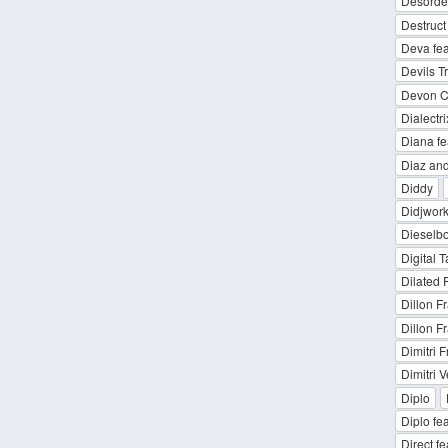
Desorde
Destruct
Deva fea
Devils T
Devon C
Dialectri
Diana fe
Diaz and
Diddy
Didjwor
Dieselb
Digital T
Dilated 
Dillon F
Dillon Fr
Dimitri F
Dimitri 
Diplo
Diplo fe
Direct f