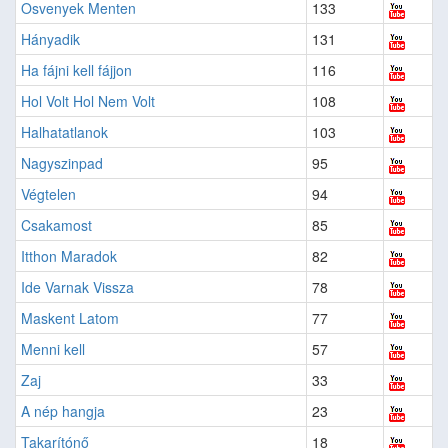
Osvenyek Menten
133
Hányadik
131
Ha fájni kell fájjon
116
Hol Volt Hol Nem Volt
108
Halhatatlanok
103
Nagyszinpad
95
Végtelen
94
Csakamost
85
Itthon Maradok
82
Ide Varnak Vissza
78
Maskent Latom
77
Menni kell
57
Zaj
33
A nép hangja
23
Takarítónő
18