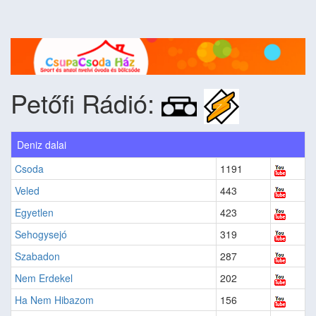
Petőfi Rádió:
Deniz dalai
Csoda
1191
Veled
443
Egyetlen
423
Sehogysejó
319
Szabadon
287
Nem Erdekel
202
Ha Nem Hibazom
156