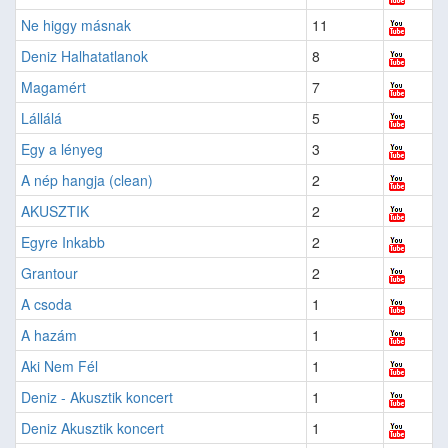
Ne higgy másnak
11
Deniz Halhatatlanok
8
Magamért
7
Lállálá
5
Egy a lényeg
3
A nép hangja (clean)
2
AKUSZTIK
2
Egyre Inkabb
2
Grantour
2
A csoda
1
A hazám
1
Aki Nem Fél
1
Deniz - Akusztik koncert
1
Deniz Akusztik koncert
1