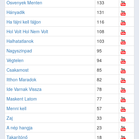
Osvenyek Menten
133
Hányadik
131
Ha fájni kell fájjon
116
Hol Volt Hol Nem Volt
108
Halhatatlanok
103
Nagyszinpad
95
Végtelen
94
Csakamost
85
Itthon Maradok
82
Ide Varnak Vissza
78
Maskent Latom
77
Menni kell
57
Zaj
33
A nép hangja
23
Takarítónő
18