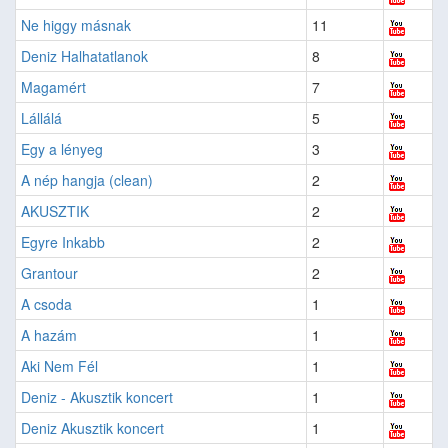
Ne higgy másnak
11
Deniz Halhatatlanok
8
Magamért
7
Lállálá
5
Egy a lényeg
3
A nép hangja (clean)
2
AKUSZTIK
2
Egyre Inkabb
2
Grantour
2
A csoda
1
A hazám
1
Aki Nem Fél
1
Deniz - Akusztik koncert
1
Deniz Akusztik koncert
1