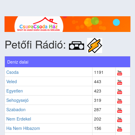
Petőfi Rádió:
Deniz dalai
Csoda
1191
Veled
443
Egyetlen
423
Sehogysejó
319
Szabadon
287
Nem Erdekel
202
Ha Nem Hibazom
156