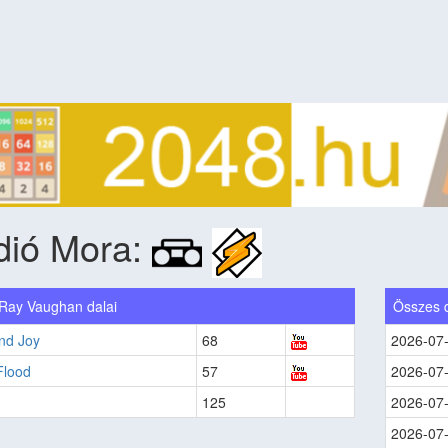
dió Mora:
 Ray Vaughan dalai
Összes 
nd Joy
68
2026-07
Flood
57
2026-07
125
2026-07
2026-07