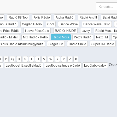
ro
Rádió 88 Top
Aktív Rádió
Alpha Rádió
Rádió Antritt
Bajai Rád
mpus Rádió
Cegléd Rádió
Cool
Dance Wave
Dance Wave Retro
ove Pécs Rádió
I Love Pécs Cafe
RADIO INSIDE
Jazzy
Rádió Most - K
ádió - Mixfall
Mix Rádió - Retro
Rádió Mora
Petőfi Rádió
Next FM
Op
Sirius Rádió Kiskunfélegyháza
Sláger FM
Rádió Smile
Super DJ Rádió
O
P
Q
R
S
T
U
V
W
X
Y
Z
#
Össz
al
Legtöbbet játszott előadó
Legtöbb számos előadó
Legújabb dalok