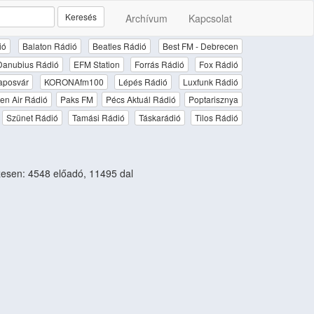
Keresés
Archívum
Kapcsolat
ió
Balaton Rádió
Beatles Rádió
Best FM - Debrecen
Danubius Rádió
EFM Station
Forrás Rádió
Fox Rádió
aposvár
KORONAfm100
Lépés Rádió
Luxfunk Rádió
en Air Rádió
Paks FM
Pécs Aktuál Rádió
Poptarisznya
Szünet Rádió
Tamási Rádió
Táskarádió
Tilos Rádió
esen: 4548 előadó, 11495 dal