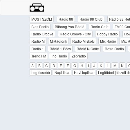
MOST SZÓL!
Rádió 88
Rádió 88 Club
Rádió 88 Ret
Bias Rádió
Bithang-Yoo Rádió
Radio Cafe
FM90 Ca
Rádió Groove
Rádió Groove - City
Hobby Rádió
I l
Rádió M
MiRádiónk
Rádió Miskolc
Mix Rádió
Mix R
Rádió 1
Rádió 1 Pécs
Rádió N Caffe
Retro Rádió
Trend FM
Trió Rádió
Zebrádió
A
B
C
D
E
F
G
H
I
J
K
L
M
N
Legfrissebb
Napi lista
Havi toplista
Legtöbbet játszott d