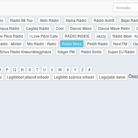
ro
Rádió 88 Top
Aktív Rádió
Alpha Rádió
Rádió Antritt
Bajai Rád
mpus Rádió
Cegléd Rádió
Cool
Dance Wave
Dance Wave Retro
ove Pécs Rádió
I Love Pécs Cafe
RADIO INSIDE
Jazzy
Rádió Most - K
ádió - Mixfall
Mix Rádió - Retro
Rádió Mora
Petőfi Rádió
Next FM
Op
Sirius Rádió Kiskunfélegyháza
Sláger FM
Rádió Smile
Super DJ Rádió
O
P
Q
R
S
T
U
V
W
X
Y
Z
#
Össz
al
Legtöbbet játszott előadó
Legtöbb számos előadó
Legújabb dalok