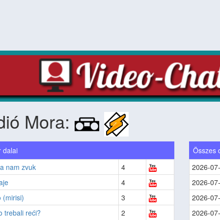
dió Mora:
 dalai
Összes 
ba nam zvuk
4
2026-07
aje
4
2026-07
 (mirisi)
3
2026-07
 trebali reći?
2
2026-07