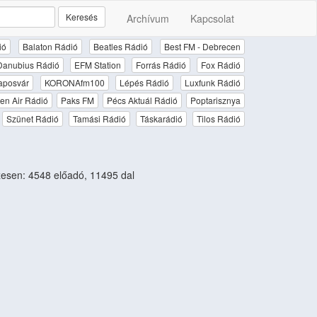
Keresés
Archívum
Kapcsolat
ió
Balaton Rádió
Beatles Rádió
Best FM - Debrecen
Danubius Rádió
EFM Station
Forrás Rádió
Fox Rádió
aposvár
KORONAfm100
Lépés Rádió
Luxfunk Rádió
en Air Rádió
Paks FM
Pécs Aktuál Rádió
Poptarisznya
Szünet Rádió
Tamási Rádió
Táskarádió
Tilos Rádió
esen: 4548 előadó, 11495 dal