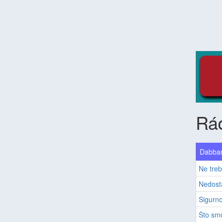
Rá
Dabbar
Ne tre
Nedost
Sigurno
Što smo