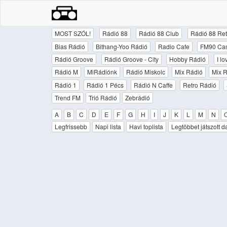
MOST SZÓL!
Rádió 88
Rádió 88 Club
Rádió 88 Ret
Bias Rádió
Bithang-Yoo Rádió
Radio Cafe
FM90 Ca
Rádió Groove
Rádió Groove - City
Hobby Rádió
I l
Rádió M
MiRádiónk
Rádió Miskolc
Mix Rádió
Mix R
Rádió 1
Rádió 1 Pécs
Rádió N Caffe
Retro Rádió
Trend FM
Trió Rádió
Zebrádió
A
B
C
D
E
F
G
H
I
J
K
L
M
N
Legfrissebb
Napi lista
Havi toplista
Legtöbbet játszott d