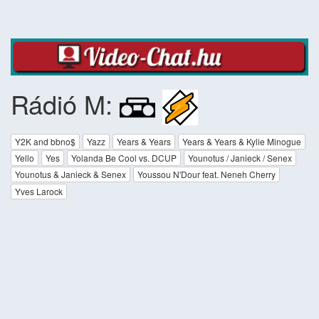
Rádió M:
Y2K and bbno$
Yazz
Years & Years
Years & Years & Kylie Minogue
Yello
Yes
Yolanda Be Cool vs. DCUP
Younotus / Janieck / Senex
Younotus & Janieck & Senex
Youssou N'Dour feat. Neneh Cherry
Yves Larock