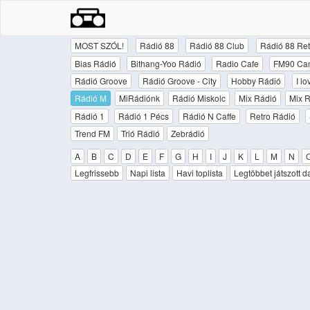
MOST SZÓL!
Rádió 88
Rádió 88 Club
Rádió 88 Ret
Bias Rádió
Bithang-Yoo Rádió
Radio Cafe
FM90 Ca
Rádió Groove
Rádió Groove - City
Hobby Rádió
I l
Rádió M
MiRádiónk
Rádió Miskolc
Mix Rádió
Mix R
Rádió 1
Rádió 1 Pécs
Rádió N Caffe
Retro Rádió
Trend FM
Trió Rádió
Zebrádió
A
B
C
D
E
F
G
H
I
J
K
L
M
N
Legfrissebb
Napi lista
Havi toplista
Legtöbbet játszott d