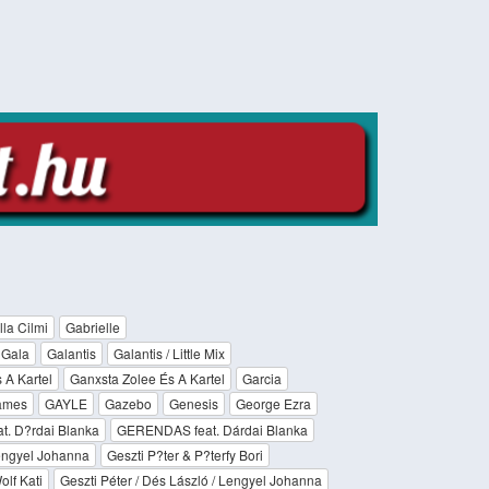
lla Cilmi
Gabrielle
Gala
Galantis
Galantis / Little Mix
 A Kartel
Ganxsta Zolee És A Kartel
Garcia
ames
GAYLE
Gazebo
Genesis
George Ezra
. D?rdai Blanka
GERENDAS feat. Dárdai Blanka
Lengyel Johanna
Geszti P?ter & P?terfy Bori
olf Kati
Geszti Péter / Dés László / Lengyel Johanna