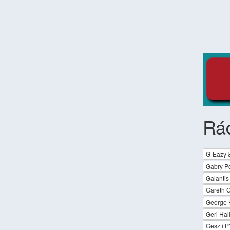
Rá
G-Eazy 
Gabry P
Galantis
Gareth 
George 
Geri Hall
Geszti P?