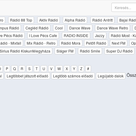
ro
Rádió 88 Top
Aktív Rádió
Alpha Rádió
Rádió Antritt
Bajai Rád
mpus Rádió
Cegléd Rádió
Cool
Dance Wave
Dance Wave Retro
ove Pécs Rádió
I Love Pécs Cafe
RADIO INSIDE
Jazzy
Rádió Most - K
ádió - Mixfall
Mix Rádió - Retro
Rádió Mora
Petőfi Rádió
Next FM
Op
Sirius Rádió Kiskunfélegyháza
Sláger FM
Rádió Smile
Super DJ Rádió
O
P
Q
R
S
T
U
V
W
X
Y
Z
#
Össz
al
Legtöbbet játszott előadó
Legtöbb számos előadó
Legújabb dalok