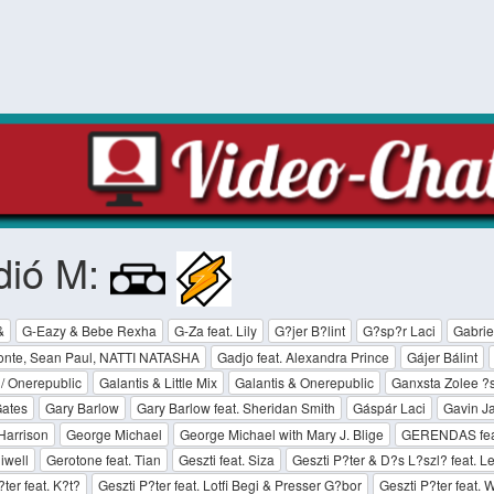
dió M:
&
G-Eazy & Bebe Rexha
G-Za feat. Lily
G?jer B?lint
G?sp?r Laci
Gabrie
onte, Sean Paul, NATTI NATASHA
Gadjo feat. Alexandra Prince
Gájer Bálint
 / Onerepublic
Galantis & Little Mix
Galantis & Onerepublic
Ganxsta Zolee ?s
Gates
Gary Barlow
Gary Barlow feat. Sheridan Smith
Gáspár Laci
Gavin J
Harrison
George Michael
George Michael with Mary J. Blige
GERENDAS feat
iwell
Gerotone feat. Tian
Geszti feat. Siza
Geszti P?ter & D?s L?szl? feat. 
ter feat. K?t?
Geszti P?ter feat. Lotfi Begi & Presser G?bor
Geszti P?ter feat. W