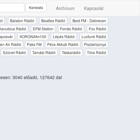
Keresés
Archívum
Kapcsolat
ió
Balaton Rádió
Beatles Rádió
Best FM - Debrecen
Danubius Rádió
EFM Station
Forrás Rádió
Fox Rádió
aposvár
KORONAfm100
Lépés Rádió
Luxfunk Rádió
en Air Rádió
Paks FM
Pécs Aktuál Rádió
Poptarisznya
Szünet Rádió
Tamási Rádió
Táskarádió
Tilos Rádió
esen: 3040 előadó, 127642 dal